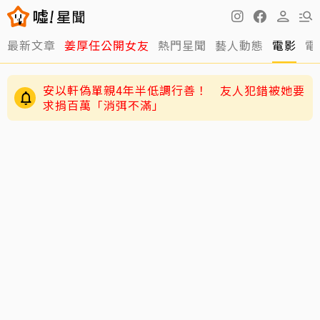
最新文章
姜厚任公開女友
熱門星聞
藝人動態
電影
電
安以軒偽單親4年半低調行善！ 友人犯錯被她要
求捐百萬「消弭不滿」
獨／唐綺陽痛失15年愛貓 揭當時「不養第二
隻」祕密：牠為此狠咬我