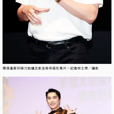
導演潘客印操刀拍攝北影全新年度形象片。記者林士傑／攝影