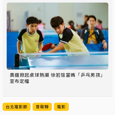
奧運掀起桌球熱潮 徐若瑄當媽「乒乓男孩」
宣布定檔
台北電影節
曾敬驊
電影