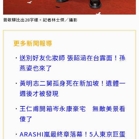
曾敬驊比出28字樣。記者林士傑／攝影
更多新聞報導
送別好友化妝師 張韶涵在台露面！孫
燕姿也來了
黃明志二舅孤身死在新加坡！遺體一
週後才被發現
王仁甫開箱岑永康豪宅 無敵美景看
傻了
ARASHI嵐最終章落幕！5人東京巨蛋