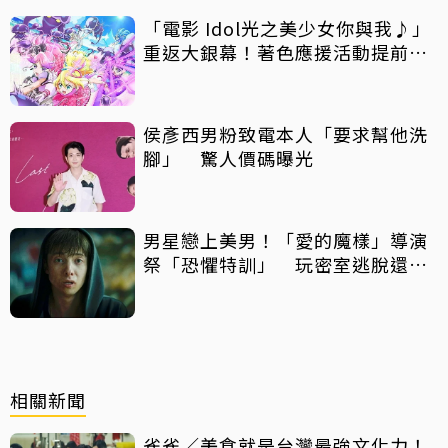
「電影 Idol光之美少女你與我♪」
重返大銀幕！著色應援活動提前開
跑
侯彥西男粉致電本人「要求幫他洗
腳」 驚人價碼曝光
男星戀上美男！「愛的魔樣」導演
祭「恐懼特訓」 玩密室逃脫還得
摸蛇
相關新聞
雀雀／美食就是台灣最強文化力！