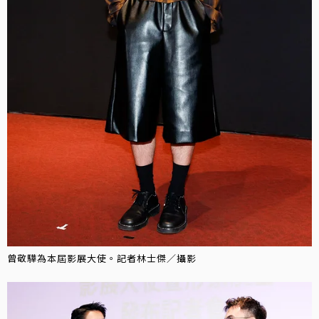
曾敬驊為本屆影展大使。記者林士傑／攝影