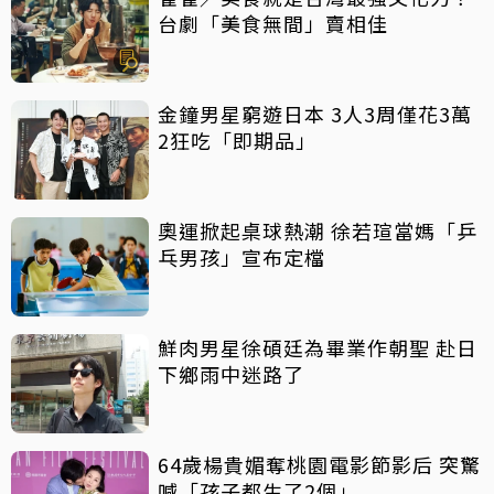
台劇「美食無間」賣相佳
金鐘男星窮遊日本 3人3周僅花3萬
2狂吃「即期品」
奧運掀起桌球熱潮 徐若瑄當媽「乒
乓男孩」宣布定檔
鮮肉男星徐碩廷為畢業作朝聖 赴日
下鄉雨中迷路了
64歲楊貴媚奪桃園電影節影后 突驚
喊「孩子都生了2個」