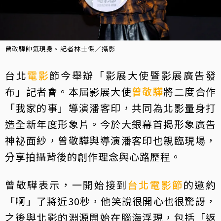
曾敬驊帥氣現身。記者林士傑／攝影
台北
電影
節今舉辦「影展大使暨影展廣告發
布」記者會。本屆影展大使
曾敬驊
將二度合作
「我家的事」導演潘客印，共同為北影量身打
造全新年度形象片。今於大銀幕首揭形象廣告
神祕面紗，曾敬驊與導演潘客印也親臨現場，
分享拍攝背後的創作理念與心路歷程。
曾敬驊表示，一開始接到
台北電影節
的邀約
「啊」了將近30秒，他笑說很開心也很驚訝，
之後與北影的淵源開始在腦海浮現，包括「返