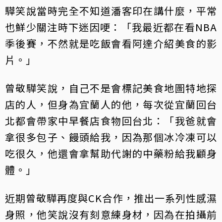
驊笑說當時完全不知道潘客印在講什麼，平常
也鮮少關注時下迷因哽：「我最近都在看NBA
季後賽，不然就是吃飯會看阿達介紹美食的影
片。」
曾敬驊笑說，自己不是會標記美食地圖特地探
店的人，但身為宜蘭人的他，每次從宜蘭回台
北都會帶家中早餐店食物回台北：「我爸就會
拿很多包子、饅頭給我，因為那個冰冷凍可以
吃很久，他還會拿幫助代謝的中藥粉給我顧身
體。」
近期曾敬驊再度與CK合作，推出一系列性感濕
身照，他笑說沒有刻意練身材，因為在拍攝前