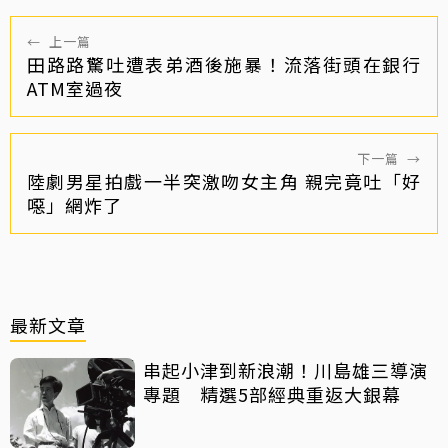
←
上一篇
田路路驚吐遭表弟酒後施暴！流落街頭在銀行
ATM室過夜
下一篇
→
陸劇男星拍戲一半突激吻女主角 親完竟吐「好
噁」網炸了
最新文章
串起小津到新浪潮！川島雄三導演
專題 精選5部經典重返大銀幕