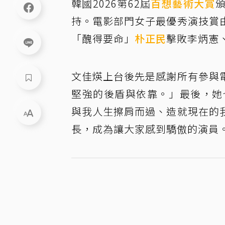
韓國2026第62屆
百想藝術大賞
持。電影部門女子最優秀演技賞
「醜得要命」
朴正民
擊敗李炳憲
文佳煐上台後先是感謝所有參與
堅強的後盾與依靠。」最後，她
與我人生擦肩而過、造就現在的
長，成為讓大家感到驕傲的演員