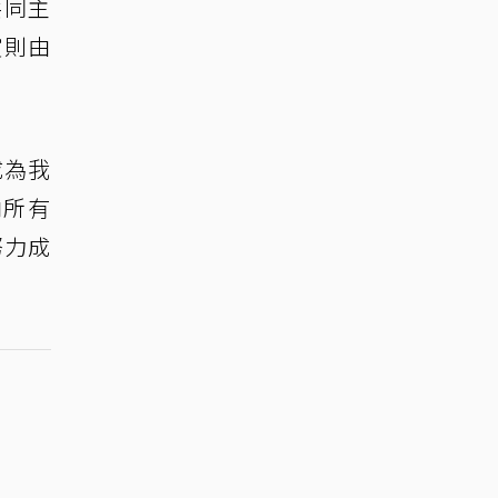
共同主
賞則由
成為我
向所有
努力成