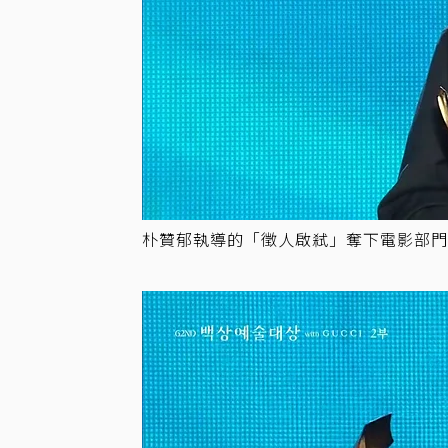
朴贊郁執導的「徵人啟弒」奪下電影部門作