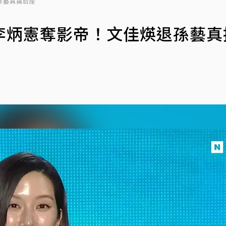
孫藝真擒后座
李炳憲奪影帝！文佳煐退孫藝真