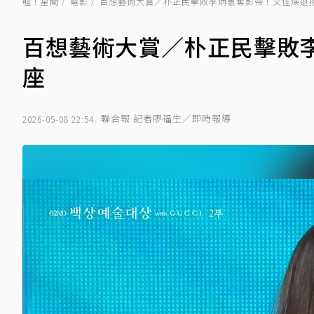
噓！星聞
電影
百想藝術大賞／朴正民擊敗李炳憲奪影帝！文佳煐退
百想藝術大賞／朴正民擊敗
座
聯合報 記者廖福生／即時報導
2026-05-08 22:54