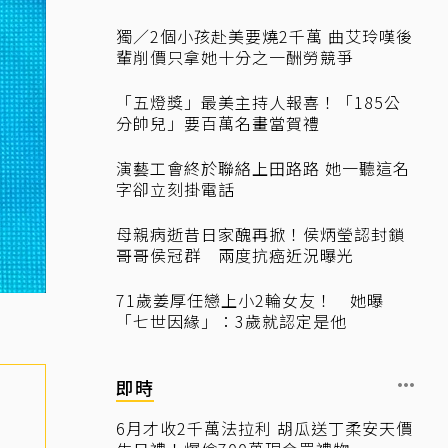
獨／2個小孩赴美要燒2千萬 曲艾玲嘆後
輩削價只拿她十分之一酬勞競爭
「五燈獎」最美主持人報喜！「185公
分帥兒」要百萬名畫當賀禮
演藝工會終於聯絡上田路路 她一聽這名
字卻立刻掛電話
母親病逝昔日家醜再掀！侯炳瑩認封鎖
哥哥侯冠群 兩度抗癌近況曝光
71歲姜厚任戀上小2輪女友！ 她曝
「七世因緣」：3歲就認定是他
即時
6月才收2千萬法拉利 胡瓜送丁柔安天價