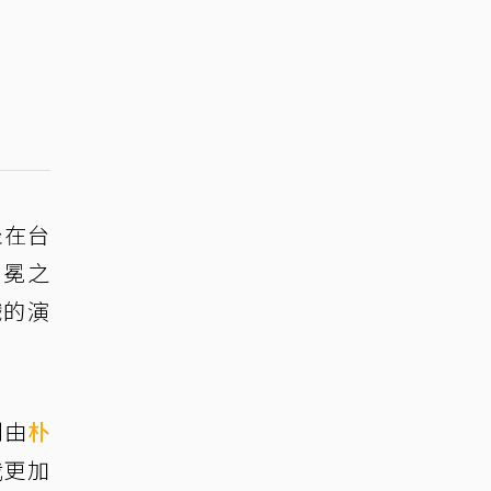
坐在台
無冕之
戲的演
則由
朴
我更加