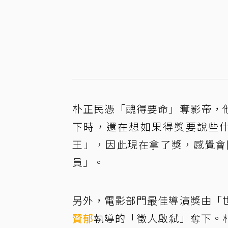
朴正民憑「醜得要命」奪影帝，
下時，還在想如果得獎要說些
王」，因此現在拿了獎，感覺會
員」。
另外，電影部門最佳導演獎由「
贊郁
執導的「徵人啟弒」奪下。