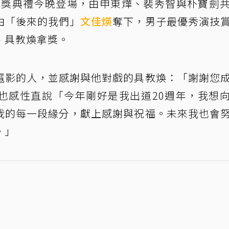
頒獎典禮今晚登場，由申東燁、裴秀智與朴寶劍
由「後來的我們」
文佳煐
奪下，男子最優秀演技
、具教煥拿獎。
電影的人，並感謝與他對戲的具教煥：「謝謝您
也感性直說「今年剛好是我出道20週年，我想
我的每一段緣分，獻上感謝與祝福。未來我也會
。」