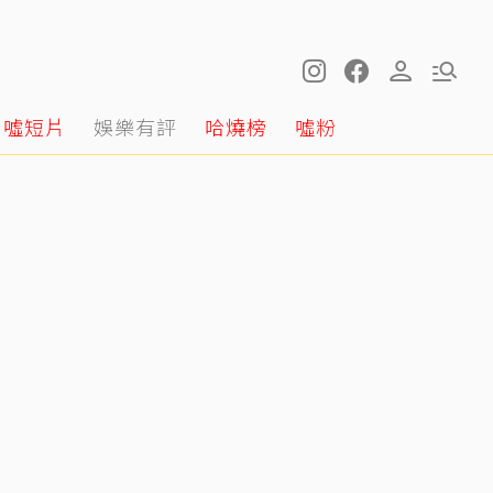
噓短片
娛樂有評
哈燒榜
噓粉