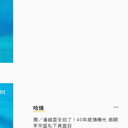
哈燒
獨／潘越雲全說了！40年感情曝光 揭開
李宗盛私下真面目