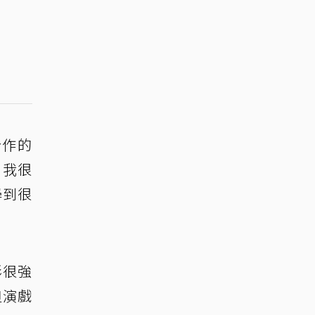
合作的
，我很
學到很
彩很強
但演戲