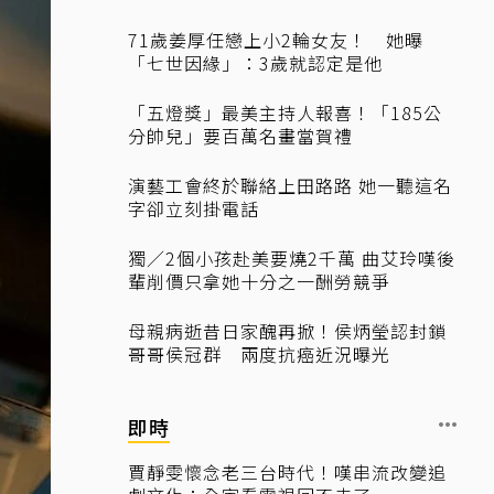
71歲姜厚任戀上小2輪女友！ 她曝
「七世因緣」：3歲就認定是他
「五燈獎」最美主持人報喜！「185公
分帥兒」要百萬名畫當賀禮
演藝工會終於聯絡上田路路 她一聽這名
字卻立刻掛電話
獨／2個小孩赴美要燒2千萬 曲艾玲嘆後
輩削價只拿她十分之一酬勞競爭
母親病逝昔日家醜再掀！侯炳瑩認封鎖
哥哥侯冠群 兩度抗癌近況曝光
即時
賈靜雯懷念老三台時代！嘆串流改變追