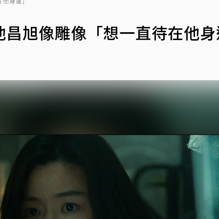
在他身邊」
池昌旭像雕像「想一直待在他身