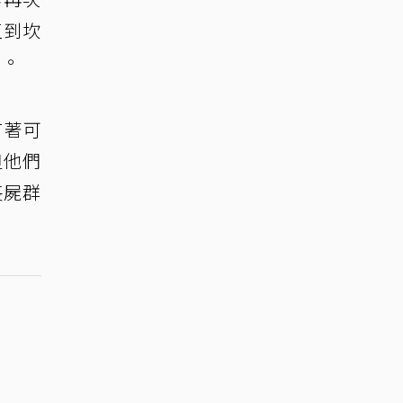
直到坎
緒。
有著可
但他們
喪屍群