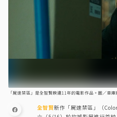
「屍速禁區」是全智賢睽違11年的電影作品。圖／車庫
全智賢
新作「屍速禁區」（Colo
六（5/16）於坎城影展進行首