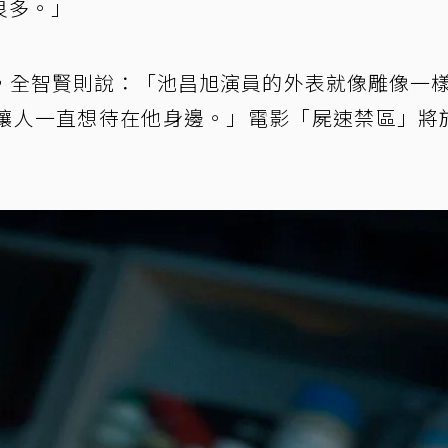
良多。」
，全智賢則說：「池昌旭演員的外表就像雕像一
讓人一直想待在他身邊。」電影「屍速禁區」將