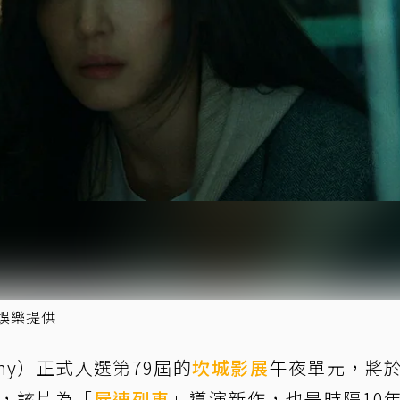
娛樂提供
ny）正式入選第79屆的
坎城影展
午夜單元，將
映，該片為「
屍速列車
」導演新作，也是時隔10