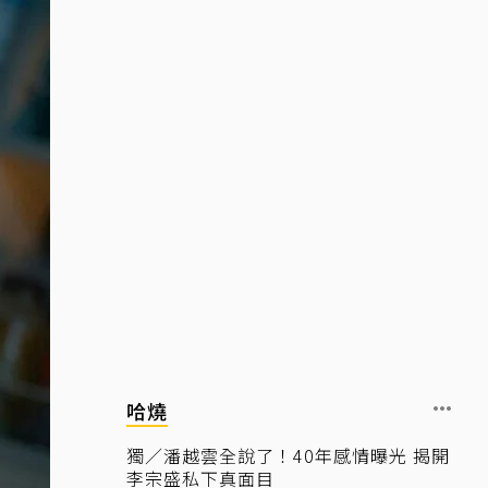
哈燒
獨／潘越雲全說了！40年感情曝光 揭開
李宗盛私下真面目