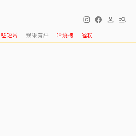
噓短片
娛樂有評
哈燒榜
噓粉