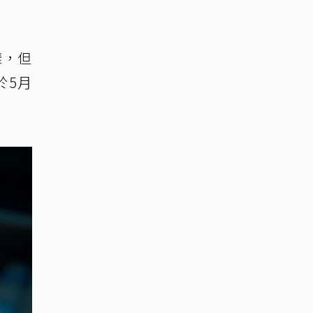
樣，但
於5月