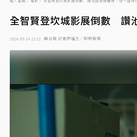
噓！星聞
電影
全智賢登坎城影展倒數 讚池昌旭像雕像「想一直待
全智賢登坎城影展倒數 讚
聯合報 記者廖福生／即時報導
2026-05-14 13:22