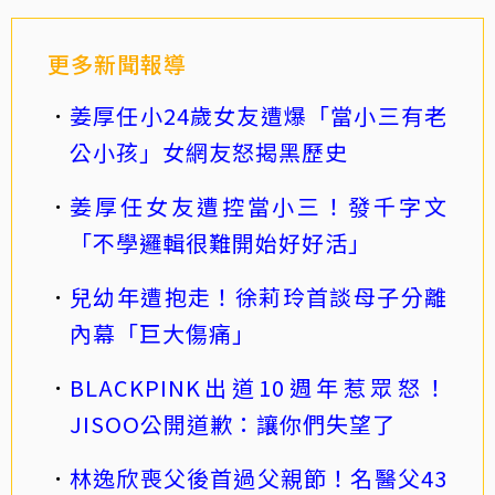
更多新聞報導
姜厚任小24歲女友遭爆「當小三有老
公小孩」女網友怒揭黑歷史
姜厚任女友遭控當小三！發千字文
「不學邏輯很難開始好好活」
兒幼年遭抱走！徐莉玲首談母子分離
內幕「巨大傷痛」
BLACKPINK出道10週年惹眾怒！
JISOO公開道歉：讓你們失望了
林逸欣喪父後首過父親節！名醫父43