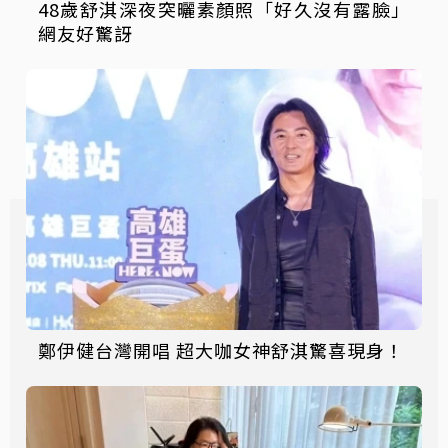
48歲舒淇深夜突曬素顏照「好久沒有露臉」
網友好驚訝
鄭伊健台灣開唱 超大咖女神舒淇驚喜現身！