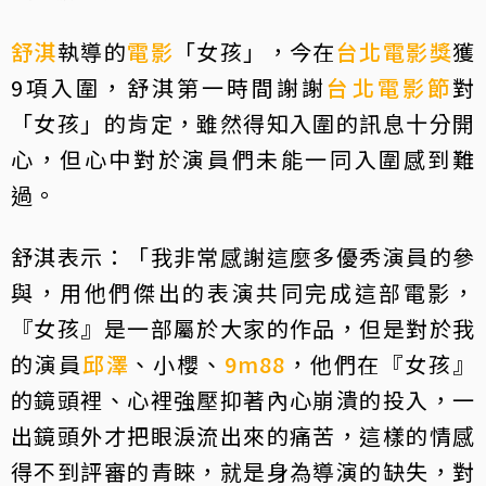
舒淇
執導的
電影
「女孩」，今在
台北電影獎
獲
9項入圍，舒淇第一時間謝謝
台北電影節
對
「女孩」的肯定，雖然得知入圍的訊息十分開
心，但心中對於演員們未能一同入圍感到難
過。
舒淇表示：「我非常感謝這麼多優秀演員的參
與，用他們傑出的表演共同完成這部電影，
『女孩』是一部屬於大家的作品，但是對於我
的演員
邱澤
、小櫻、
9m88
，他們在『女孩』
的鏡頭裡、心裡強壓抑著內心崩潰的投入，一
出鏡頭外才把眼淚流出來的痛苦，這樣的情感
得不到評審的青睞，就是身為導演的缺失，對