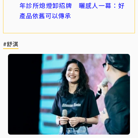
年診所熄燈卸招牌 曬感人一幕：好
產品依舊可以傳承
#舒淇