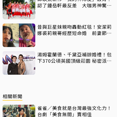
認了鍾岳軒最反差 大咖男神驚喜
客串
昔與巨星妹親吻轟動紅毯！安潔莉
娜裘莉親哥經歷短命婚 前妻節目
中出櫃：終於自由了
湯姆霍蘭德、千黛亞補辦婚禮！包
下370公頃英國頂級莊園 秘密派對
曝光
相關新聞
雀雀／美食就是台灣最強文化力！
台劇「美食無間」賣相佳