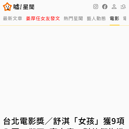
最新文章
姜厚任女友發文
熱門星聞
藝人動態
電影
電
台北電影獎／舒淇「女孩」獲9項