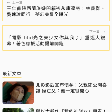
←
上一篇
王仁甫紐西蘭旅遊開箱岑永康豪宅！林義傑、
吳速玲同行 夢幻美景全曝光
下一篇
→
「電影 Idol光之美少女你與我♪」重返大銀
幕！著色應援活動提前開跑
最新文章
北影影后宣布懷孕！父親節公開喜
訊 憶亡父：他一定很開心
邱以太新作「我的神隊友」殺青！