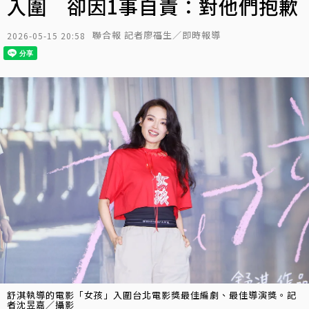
入圍 卻因1事自責：對他們抱歉
聯合報 記者廖福生／即時報導
2026-05-15 20:58
舒淇執導的電影「女孩」入圍台北電影獎最佳編劇、最佳導演獎。記
者沈昱嘉／攝影