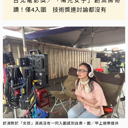
蹟！僅4入圍 技術獎連討論都沒有
舒淇對於「女孩」演員沒有一同入圍感到自責。圖／甲上娛樂提供