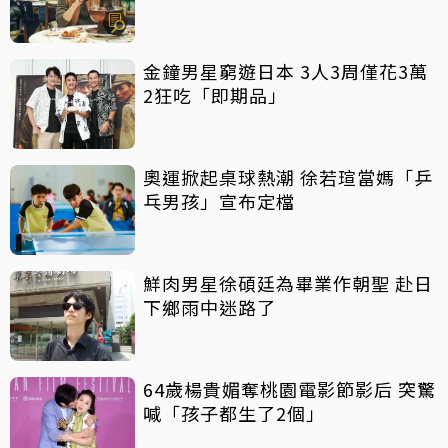
金鐘男星窮遊日本 3人3周僅花3萬
2狂吃「即期品」
奧運掀起桌球熱潮 徐若瑄當媽「乒
乓男孩」宣布定檔
鮮肉男星徐碩廷為畢業作朝聖 赴日
下鄉雨中迷路了
64歲楊貴媚奪桃園電影節影后 突驚
喊「孩子都生了2個」