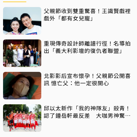
父親節收到雙重驚喜！王識賢戲裡
戲外「都有女兒寵」
重現傳奇設計師離譜行徑！名導拍
出「義大利影壇的復仇者聯盟」
北影影后宣布懷孕！父親節公開喜
訊 憶亡父：他一定很開心
邱以太新作「我的神隊友」殺青！
認了鍾岳軒最反差 大咖男神驚喜
客串