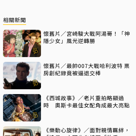
相關新聞
懷舊片／宮崎駿大戰阿湯哥！「神
隱少女」風光逆轉勝
懷舊片／最帥007大戰哈利波特 票
房創紀錄竟被逼退交棒
《西城故事》／老片重拍略顯過
時 奧斯卡最佳女配角成最大亮點
《樂動心旋律》／面對親情羈絆，