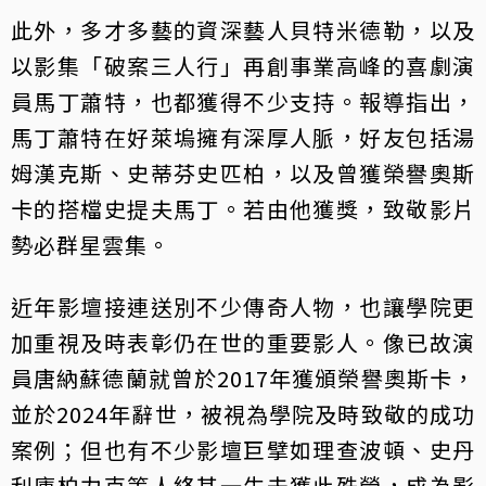
此外，多才多藝的資深藝人貝特米德勒，以及
以影集「破案三人行」再創事業高峰的喜劇演
員馬丁蕭特，也都獲得不少支持。報導指出，
馬丁蕭特在好萊塢擁有深厚人脈，好友包括湯
姆漢克斯、史蒂芬史匹柏，以及曾獲榮譽奧斯
卡的搭檔史提夫馬丁。若由他獲獎，致敬影片
勢必群星雲集。
近年影壇接連送別不少傳奇人物，也讓學院更
加重視及時表彰仍在世的重要影人。像已故演
員唐納蘇德蘭就曾於2017年獲頒榮譽奧斯卡，
並於2024年辭世，被視為學院及時致敬的成功
案例；但也有不少影壇巨擘如理查波頓、史丹
利庫柏力克等人終其一生未獲此殊榮，成為影