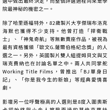
選中做出最終決定，而整個評選過程向來是學
院最神秘的機密之一。
除了哈里遜福特外，82歲製片大亨傑瑞布洛克
海默也獲得不少支持。他曾打造「捍衛戰
士」、「神鬼奇航」等無數賣座作品，被視為
最有資格獲頒「歐文G.薩爾伯格紀念獎」的人
選之一。另外，英國製片雙人組提姆貝文與艾
瑞克費納也在討論名單之中。兩人共同掌舵
Working Title Films，曾推出「BJ單身日
記」、「你是我今生的新娘」等經典愛情喜
劇。
影壇另一位呼聲極高的人選則是8度入圍奧斯
卡卻始終與小金人擦肩而過的葛倫克蘿絲