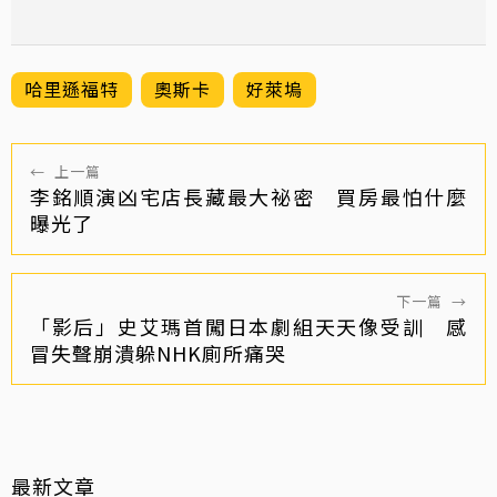
哈里遜福特
奧斯卡
好萊塢
←
上一篇
李銘順演凶宅店長藏最大祕密 買房最怕什麼
曝光了
下一篇
→
「影后」史艾瑪首闖日本劇組天天像受訓 感
冒失聲崩潰躲NHK廁所痛哭
最新文章