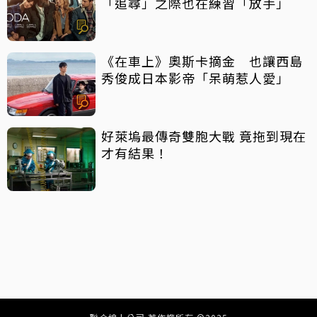
「追尋」之際也在練習「放手」
《在車上》奧斯卡摘金 也讓西島
秀俊成日本影帝「呆萌惹人愛」
好萊塢最傳奇雙胞大戰 竟拖到現在
才有結果！