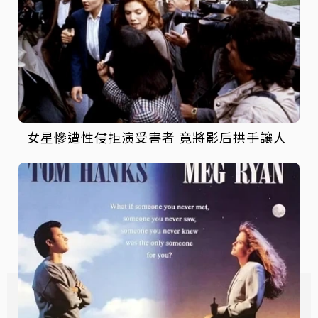
女星慘遭性侵拒演受害者 竟將影后拱手讓人