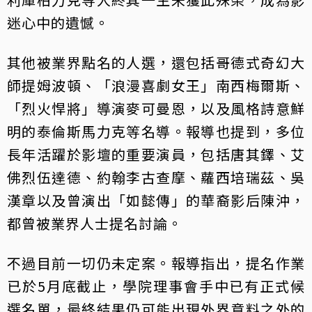
迷心中的遺憾。
其他被業界點名的人選，還包括哥德式奇幻大
師提姆波頓、「浪漫喜劇女王」南西梅爾斯、
「烈火悍將」導演麥可曼恩，以及風格詩意鮮
明的泰倫斯馬力克等名導。報導也提到，多位
長年活躍於影壇的重要演員，包括唐其鐸、艾
佛烈伍達德、約翰李古查摩、蘿西培瑞茲、吳
漢章以及曾演出「如懿傳」的華裔影后陳沖，
都曾被業界人士提名討論。
不過目前一切仍未定案。報導指出，提名作業
已於5月底截止，學院理事會手中已有正式候
選名單，最終結果仍可能出現外界意料之外的