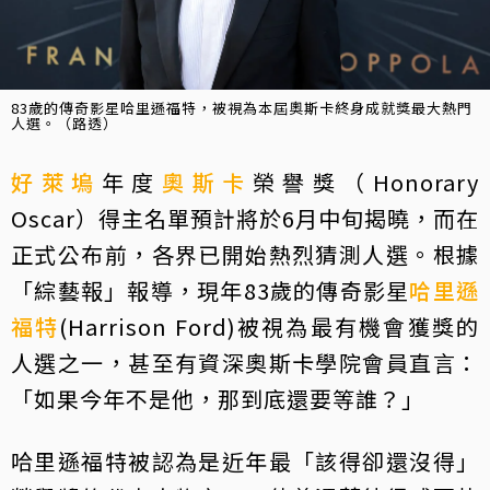
83歲的傳奇影星哈里遜福特，被視為本屆奧斯卡終身成就獎最大熱門
人選。（路透）
好萊塢
年度
奧斯卡
榮譽獎（Honorary
Oscar）得主名單預計將於6月中旬揭曉，而在
正式公布前，各界已開始熱烈猜測人選。根據
「綜藝報」報導，現年83歲的傳奇影星
哈里遜
福特
(Harrison Ford)被視為最有機會獲獎的
人選之一，甚至有資深奧斯卡學院會員直言：
「如果今年不是他，那到底還要等誰？」
哈里遜福特被認為是近年最「該得卻還沒得」