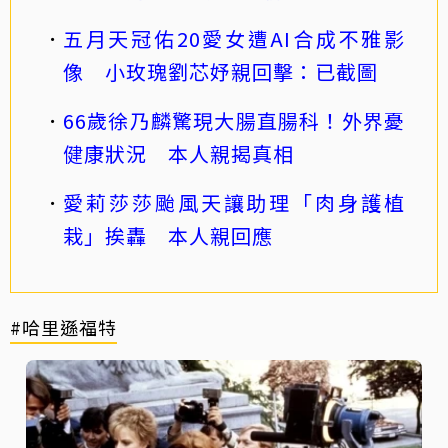
五月天冠佑20愛女遭AI合成不雅影
像 小玫瑰劉芯妤親回擊：已截圖
66歲徐乃麟驚現大腸直腸科！外界憂
健康狀況 本人親揭真相
愛莉莎莎颱風天讓助理「肉身護植
栽」挨轟 本人親回應
#哈里遜福特