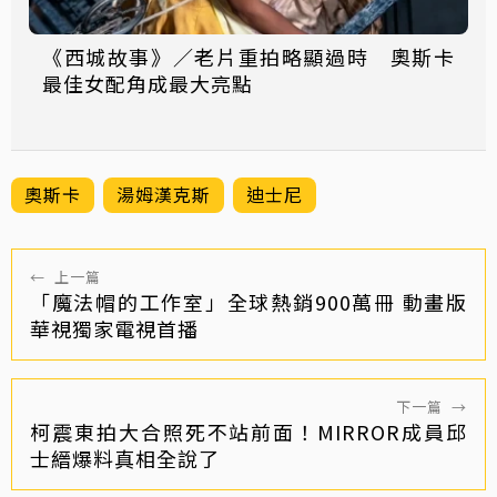
《西城故事》／老片重拍略顯過時 奧斯卡
最佳女配角成最大亮點
奧斯卡
湯姆漢克斯
迪士尼
←
上一篇
「魔法帽的工作室」全球熱銷900萬冊 動畫版
華視獨家電視首播
下一篇
→
柯震東拍大合照死不站前面！MIRROR成員邱
士縉爆料真相全說了