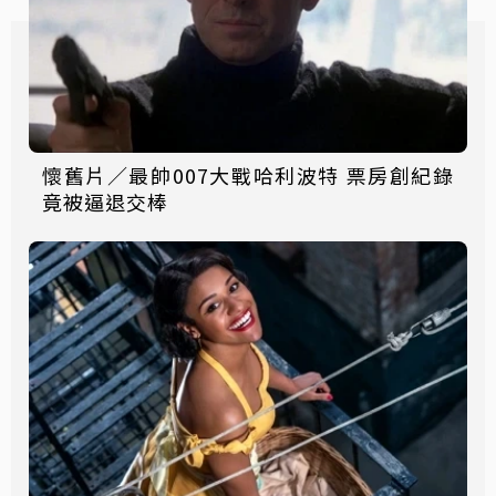
懷舊片／最帥007大戰哈利波特 票房創紀錄
竟被逼退交棒