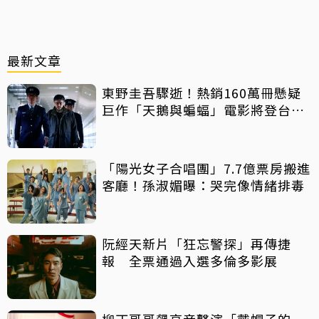
最新文章
東野圭吾驟逝！熱銷160萬冊懸疑
巨作「天鵝與蝙蝠」電影將登台上
映
「陽光女子合唱團」7.7億票房搬進
客廳！孫淑媚曝：哭完像情緒排毒
阮經天新片「狂忘警探」再傳捷
報 全票通過入選多倫多影展