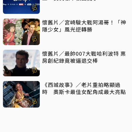
懷舊片／宮崎駿大戰阿湯哥！「神
隱少女」風光逆轉勝
懷舊片／最帥007大戰哈利波特 票
房創紀錄竟被逼退交棒
《西城故事》／老片重拍略顯過
時 奧斯卡最佳女配角成最大亮點