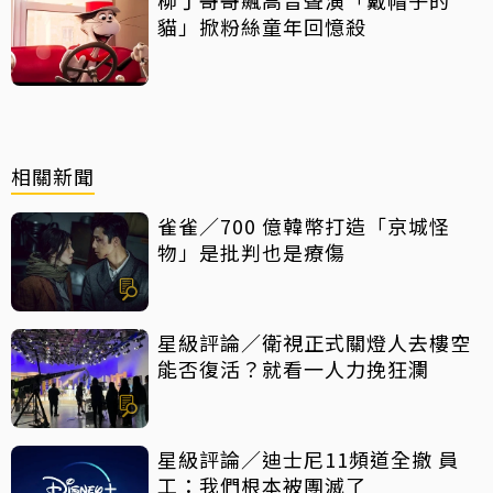
柳丁哥哥飆高音聲演「戴帽子的
貓」掀粉絲童年回憶殺
相關新聞
雀雀／700 億韓幣打造「京城怪
物」是批判也是療傷
星級評論／衛視正式關燈人去樓空
能否復活？就看一人力挽狂瀾
星級評論／迪士尼11頻道全撤 員
工：我們根本被團滅了