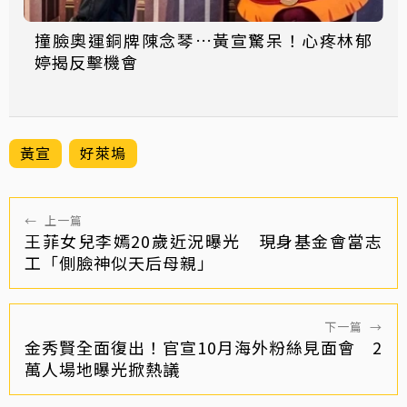
撞臉奧運銅牌陳念琴…黃宣驚呆！心疼林郁
婷揭反擊機會
黃宣
好萊塢
←
上一篇
王菲女兒李嫣20歲近況曝光 現身基金會當志
工「側臉神似天后母親」
下一篇
→
金秀賢全面復出！官宣10月海外粉絲見面會 2
萬人場地曝光掀熱議