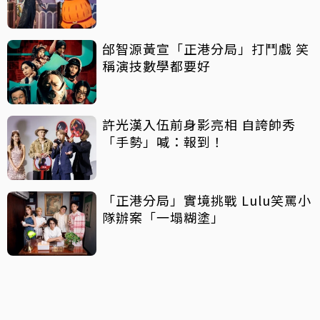
邰智源黃宣「正港分局」打鬥戲 笑
稱演技數學都要好
許光漢入伍前身影亮相 自誇帥秀
「手勢」喊：報到！
「正港分局」實境挑戰 Lulu笑罵小
隊辦案「一塌糊塗」