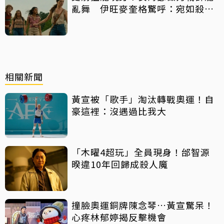
亂舞 伊旺麥奎格驚呼：宛如殺人
機器
相關新聞
黃宣被「歌手」淘汰轉戰奧運！自
豪這裡：沒遇過比我大
「木曜4超玩」全員現身！邰智源
暌違10年回歸成殺人魔
撞臉奧運銅牌陳念琴…黃宣驚呆！
心疼林郁婷揭反擊機會