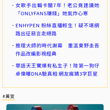
女歌手出輯卡關7年！老公竟建議她
「ONLYFANS賺錢」她氣炸心寒
ENHYPEN 粉絲直播輕生！疑不堪網
路出征惡言走絕路
推理大師的時代謝幕 重溫東野圭吾
作品改編影視經典
華語天王驚爆有私生子！陸第一狗仔
卓偉曝DNA驗真相 網友瘋猜3字巨星
#黃宣