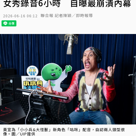
女秀錄音6小時 自曝最崩潰內幕
聯合報 記者陳穎／即時報導
2026-06-16 06:12
黃宣為「小小兵&大怪獸」新角色「咕咪」配音，自認兩人頭型很
像。圖／UIP提供