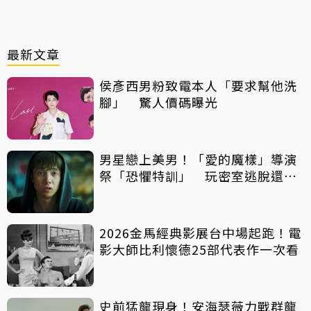
最新文章
侯彥西男粉致電本人「要求幫他洗
腳」 驚人價碼曝光
男星戀上美男！「愛的魔樣」導演
祭「恐懼特訓」 玩密室逃脫還得
摸蛇
2026金馬經典影展台中場起跑！電
影大師比利懷德25部代表作一次看
史前猛龍現身！安海瑟薇力戰群龍