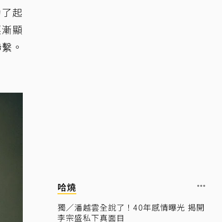
動了起
逐漸顯
聯繫。
哈燒
獨／潘越雲全說了！40年感情曝光 揭開
李宗盛私下真面目