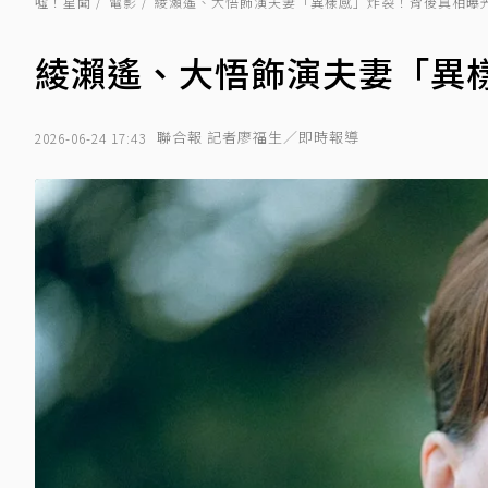
噓！星聞
電影
綾瀨遙、大悟飾演夫妻「異樣感」炸裂！背後真相曝
綾瀨遙、大悟飾演夫妻「異
聯合報 記者廖福生／即時報導
2026-06-24 17:43