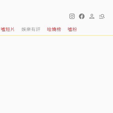
噓短片
娛樂有評
哈燒榜
噓粉