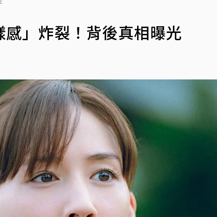
光
樣感」炸裂！背後真相曝光