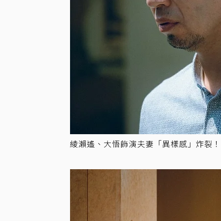
綾瀨遙、大悟飾演夫妻「異樣感」炸裂！