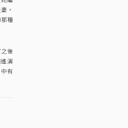
夫妻，
的那種
望之後
瀨遙演
』中有