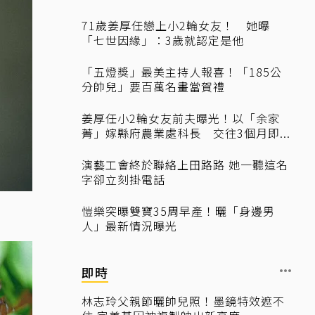
71歲姜厚任戀上小2輪女友！ 她曝
「七世因緣」：3歲就認定是他
「五燈獎」最美主持人報喜！「185公
分帥兒」要百萬名畫當賀禮
姜厚任小2輪女友前夫曝光！以「余家
菁」嫁縣府農業處科長 交往3個月即...
演藝工會終於聯絡上田路路 她一聽這名
字卻立刻掛電話
愷樂突曝雙寶35周早產！曬「身邊男
人」最新情況曝光
即時
林志玲父親節曬帥兒照！墨鏡特效遮不