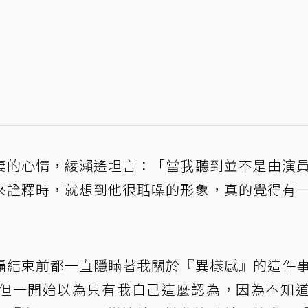
妻的心情，綾瀨遙坦言：「當我聽到並不是由演
來詮釋時，就想到他很聒噪的形象，真的覺得有
」
攝結束前都一直隱瞞著我關於『異樣感』的這件
但一開始以為只有我自己這麼認為，因為不知