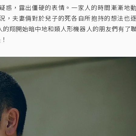
疑惑，露出僵硬的表情。一家人的時間漸漸地
況，夫妻倆對於兒子的死各自所抱持的想法也
人的翔開始暗中地和類人形機器人的朋友們有了
映！