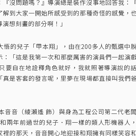
：『沒問題嗎？』導演總是裝作沒事地回答我：
了解到大家一開始所感受到的那種奇怪的感覺，
導演想刻畫的部分啊！」
大悟的兒子「甲本翔」，由在200多人的甄選中
示：「這是我第一次和那麼厲害的演員們一起演
只要自在地詮釋角色就好，我就照著導演說的
「真是客套的發言呢，里夢在現場都直接叫我們
本音音（綾瀨遙 飾）與身為工程公司第二代老
型和兩年前過世的兒子．翔一樣的類人形機器人
家裡的那天，音音開心地迎接和翔擁有同樣笑容