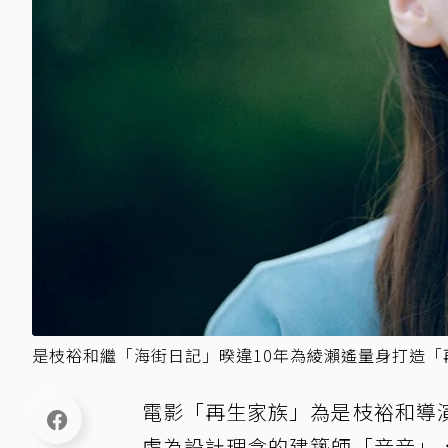
是枝裕和繼「海街日記」暌違10年為綾瀨遙量身打造
電影「再生家族」為是枝裕和導
處為設計理念的建築師「音音」