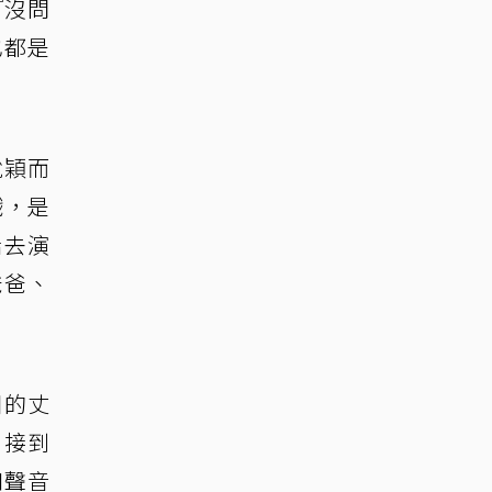
『沒問
也都是
脫穎而
戲，是
話去演
爸爸、
闆的丈
，接到
和聲音