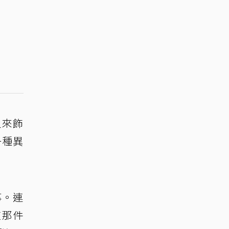
員來飾
一種異
事。連
道那件