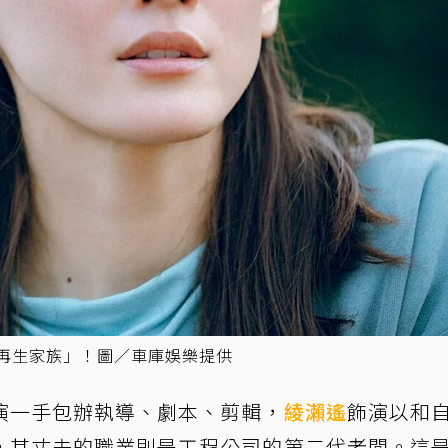
「再生家族」！圖／車庫娛樂提供
演一手包辦執導、劇本、剪輯，
綾瀨遙
飾演以和
，其丈夫的職業則是工程公司的第二代老闆。這