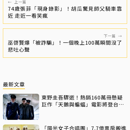
←
上一篇
74歲張菲「現身錄影」！胡瓜驚見師父騎車靠
近 走近一看笑瘋
下一篇
→
巫啓賢爆「被詐騙」！一個晚上100萬瞬間沒了
悲吐心聲
最新文章
東野圭吾驟逝！熱銷160萬冊懸疑
巨作「天鵝與蝙蝠」電影將登台上
映
「陽光女子合唱團」7.7億票房搬進