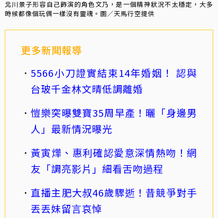
北川景子形容自己飾演的角色文乃，是一個精神狀況不太穩定，大多
時候都像個玩偶一樣沒有靈魂。圖／天馬行空提供
更多新聞報導
5566小刀證實結束14年婚姻！ 認與
台玻千金林文晴低調離婚
愷樂突曝雙寶35周早產！曬「身邊男
人」最新情況曝光
黃寅燁、惠利確認愛意深情熱吻！網
友「調亮影片」細看舌吻過程
直播主肥大叔46歲驟逝！昔競爭對手
丟丟妹留言哀悼