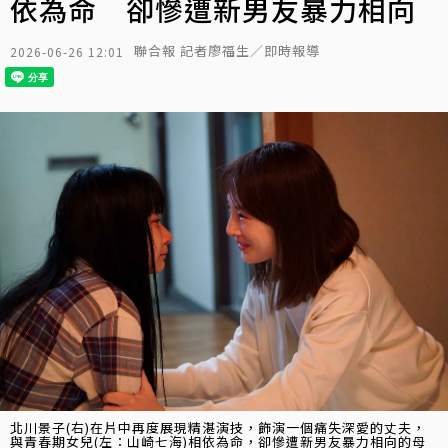
依為命 卻慘遭新男友暴力相向
聯合報 記者廖福生／即時報導
2026-06-26 12:01
北川景子(右)在片中再度展現精湛演技，飾演一個痛失深愛的丈夫，
與青春期女兒(左：山崎七海)相依為命，卻慘遭新男友暴力相向的母