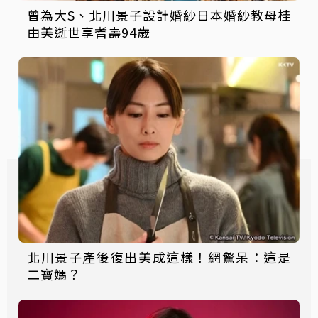
曾為大S、北川景子設計婚紗日本婚紗教母桂
由美逝世享耆壽94歲
北川景子產後復出美成這樣！網驚呆：這是
二寶媽？