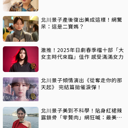
北川景子產後復出美成這樣！網驚
呆：這是二寶媽？
激推！2025年日劇春季檔十部「大
女主時代來臨」佳作 感受滿滿女力
北川景子傾情演出《從奪走你的那
天起》 完結篇拋催淚彈！
北川景子美到不科學！貼身紅裙辣
露鎖骨「零贅肉」網狂喊：最美2
寶媽