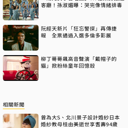
客廳！孫淑媚曝：哭完像情緒排毒
阮經天新片「狂忘警探」再傳捷
報 全票通過入選多倫多影展
柳丁哥哥飆高音聲演「戴帽子的
貓」掀粉絲童年回憶殺
相關新聞
曾為大S、北川景子設計婚紗日本
婚紗教母桂由美逝世享耆壽94歲