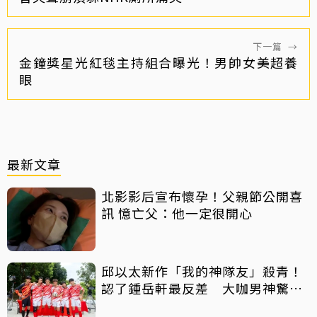
下一篇
→
金鐘獎星光紅毯主持組合曝光！男帥女美超養
眼
最新文章
北影影后宣布懷孕！父親節公開喜
訊 憶亡父：他一定很開心
邱以太新作「我的神隊友」殺青！
認了鍾岳軒最反差 大咖男神驚喜
客串