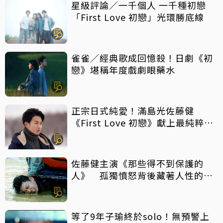
星級評論／一千個人 一千種初戀
「First Love 初戀」光環勝底線
雀雀／經典歌成回憶殺！日劇《初
戀》堪稱年度戲劇眼藥水
正宗日式純愛！滿島光佐藤健
《First Love 初戀》獻上最純粹王
道愛情
佐藤健主演《那些得不到保護的
人》 孤獨憤怒背後藏著人性的純
粹與掙扎
等了9年子瑜終於solo！無預警上