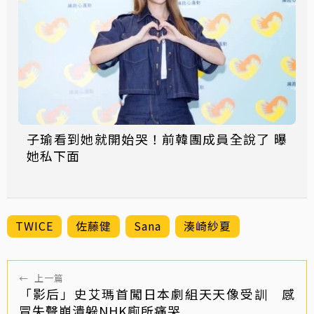
子瑜看到她就開始哭！前韓團成員全說了 曝
她私下面
TWICE
佐藤健
Sana
湊崎紗夏
←
上一篇
「影后」史艾瑪首闖日本劇組天天像受訓 感
冒失聲崩潰躲NHK廁所痛哭