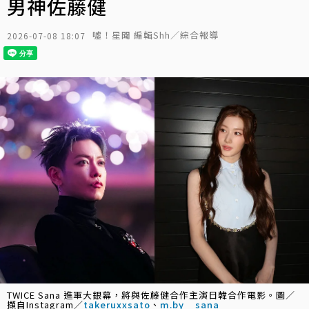
男神佐藤健
噓！星聞 編輯Shh／綜合報導
2026-07-08 18:07
TWICE Sana 進軍大銀幕，將與佐藤健合作主演日韓合作電影。圖／
擷自Instagram／
takeruxxsato
、
m.by__sana