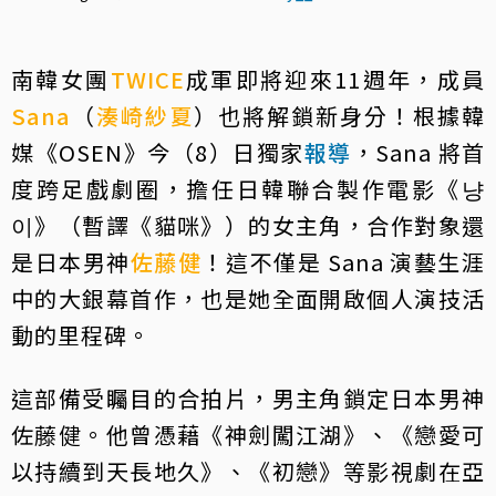
南韓女團
TWICE
成軍即將迎來11週年，成員
Sana
（
湊崎紗夏
）也將解鎖新身分！根據韓
媒《OSEN》今（8）日獨家
報導
，Sana 將首
度跨足戲劇圈，擔任日韓聯合製作電影《냥
이》（暫譯《貓咪》）的女主角，合作對象還
是日本男神
佐藤健
！這不僅是 Sana 演藝生涯
中的大銀幕首作，也是她全面開啟個人演技活
動的里程碑。
這部備受矚目的合拍片，男主角鎖定日本男神
佐藤健。他曾憑藉《神劍闖江湖》、《戀愛可
以持續到天長地久》、《初戀》等影視劇在亞