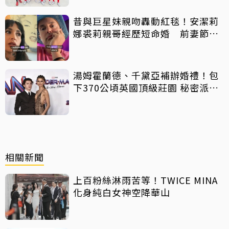
昔與巨星妹親吻轟動紅毯！安潔莉
娜裘莉親哥經歷短命婚 前妻節目
中出櫃：終於自由了
湯姆霍蘭德、千黛亞補辦婚禮！包
下370公頃英國頂級莊園 秘密派對
曝光
相關新聞
上百粉絲淋雨苦等！TWICE MINA
化身純白女神空降華山