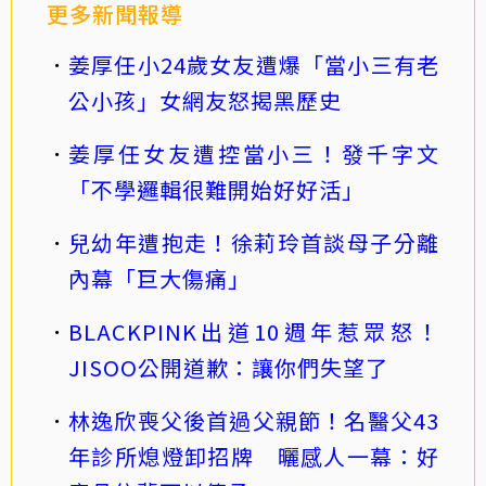
更多新聞報導
姜厚任小24歲女友遭爆「當小三有老
公小孩」女網友怒揭黑歷史
姜厚任女友遭控當小三！發千字文
「不學邏輯很難開始好好活」
兒幼年遭抱走！徐莉玲首談母子分離
內幕「巨大傷痛」
BLACKPINK出道10週年惹眾怒！
JISOO公開道歉：讓你們失望了
林逸欣喪父後首過父親節！名醫父43
年診所熄燈卸招牌 曬感人一幕：好