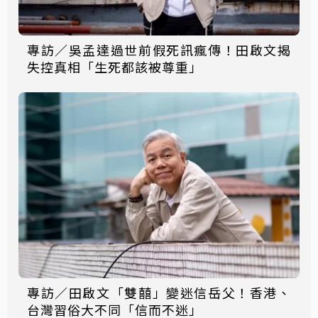
專訪／吳孟達過世前假死訊瘋傳！田啟文揭
失控真相「生死都該被尊重」
專訪／田啟文「雙囍」變迷信岳父！香港、
台灣習俗大不同「信而不迷」