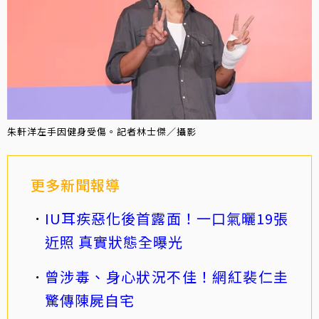
朱軒洋左手因健身受傷。記者林士傑／攝影
更多新聞報導
IU耳疾惡化後首露面！一口氣曬19張
近照 真實狀態全曝光
曾涉毒、身心狀況不佳！網紅裴仁圭
驚傳陳屍自宅