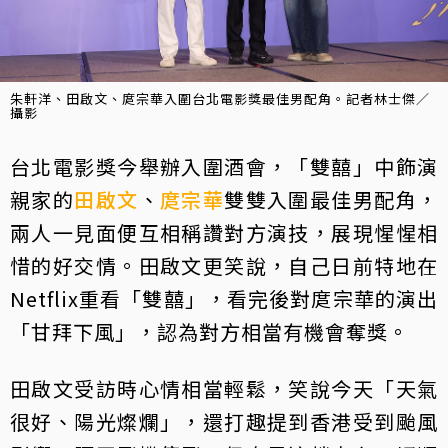
朱軒洋、田啟文、庹宗華入圍台北電影獎最佳男配角。記者林士傑／
攝影
台北電影獎今舉辦入圍酒會，「雙囍」中飾演
親家的
田啟文
、
庹宗華
雙雙入圍最佳男配角，
兩人一見面便互相稱讚對方演技，展現惺惺相
惜的好交情。田啟文更笑說，自己日前特地在
Netflix重看「雙囍」，看完後對庹宗華的演出
「甘拜下風」，認為對方相當有機會奪獎。
田啟文受訪時心情相當輕鬆，笑說今天「天氣
很好、陽光燦爛」，還打趣提到香港受到颱風