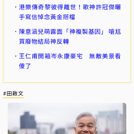
港樂傳奇黎彼得離世！歌神許冠傑曬
手寫信悼念黃金搭檔
陳意涵兒萌露面「神複製基因」 嗆尪
買廢物結局神反轉
王仁甫開箱岑永康豪宅 無敵美景看
傻了
#田啟文