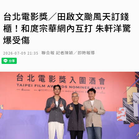
台北電影獎／田啟文颱風天訂錢
櫃！和庹宗華網內互打 朱軒洋驚
爆受傷
聯合報 記者陳穎／即時報導
2026-07-09 21:35