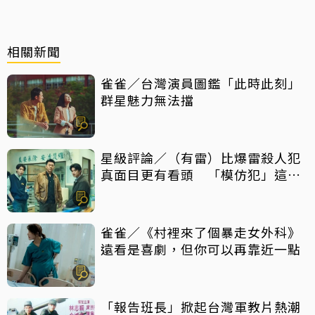
相關新聞
雀雀／台灣演員圖鑑「此時此刻」
群星魅力無法擋
星級評論／（有雷）比爆雷殺人犯
真面目更有看頭 「模仿犯」這件
事最震撼
雀雀／《村裡來了個暴走女外科》
遠看是喜劇，但你可以再靠近一點
「報告班長」掀起台灣軍教片熱潮