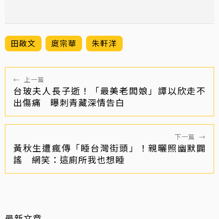
田啟文
庹宗華
朱軒洋
←
上一篇
台玻夫人長子逝！「最美老闆娘」譚以欣走不
出傷痛 曝刺青藏深情告白
下一篇
→
黃秋生遭瘋傳「睡台灣街頭」！親曬照幽默闢
謠 網笑：這廁所我也想睡
最新文章