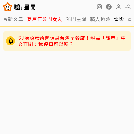
最新文章
姜厚任公開女友
熱門星聞
藝人動態
電影
電
SJ始源無預警現身台灣早餐店！親民「碰拳」中
文直問：我停車可以嗎？