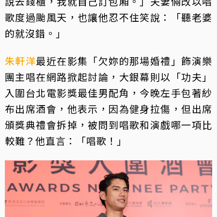
說去錢櫃，我就自己訂包廂。」夫妻倆改以唱
歌度過颱風天，也讓他忍不住笑說：「聽老婆
的就沒錯。」
朱軒洋
最近在影集「欠妳的那場婚禮」飾演樂
團主唱在網路掀起討論，大銀幕則以「功夫」
入圍台北電影獎最佳男配角，今晚左手包著紗
布出席酒會，他表示，因為健身拉傷，但出席
頒獎典禮會拆掉，被問到唱歌和演戲哪一項比
較難？他直言：「唱歌！」