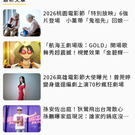
2026桃園電影節「特別放映」6強
片登場 小薰帶「鬼祖先」回娘
家！
「航海王劇場版：GOLD」開場歌
舞秀超震撼！視覺效果「金碧輝
煌」
2026高雄電影節大使曝光！曾莞婷
變身邋遢編劇上演70秒瘋狂劇場
孫安佐出庭！狄鶯飛出台灣散心
孫鵬曝家庭現況：誰家的鍋底沒有
灰塵