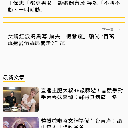
王偉忠「都更男女」談婚姻有感 笑認「不叫不
動、一叫就動」
下一篇
→
女網紅淚揭黑幕 前夫「假發瘋」騙光2百萬
再遭愛情騙局套走2千萬
最新文章
直播主肥大叔46歲驟逝！昔競爭對
手丟丟妹哀悼：輝哥無病痛一路好
走
韓援啦啦隊女神準備在台置產！語
出驚人「想吃爸爸」