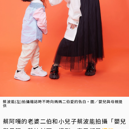
蔡波能(左)拍攝雜誌時不時向媽媽二伯愛的告白。圖／嬰兒與母親提
供
蔡阿嘎的老婆二伯和小兒子蔡波能拍攝「嬰兒