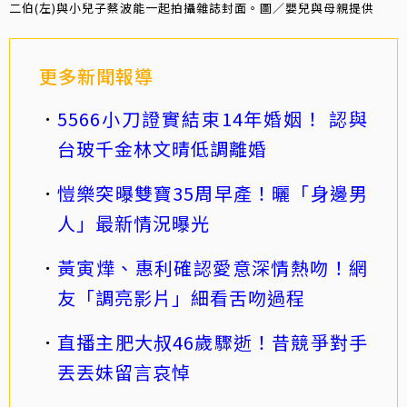
二伯(左)與小兒子蔡波能一起拍攝雜誌封面。圖／嬰兒與母親提供
更多新聞報導
5566小刀證實結束14年婚姻！ 認與
台玻千金林文晴低調離婚
愷樂突曝雙寶35周早產！曬「身邊男
人」最新情況曝光
黃寅燁、惠利確認愛意深情熱吻！網
友「調亮影片」細看舌吻過程
直播主肥大叔46歲驟逝！昔競爭對手
丟丟妹留言哀悼