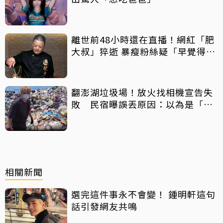
離世前48小時還在直播！網紅「肥
大叔」猝逝 暴瘦粉絲疑「早覺得不
對」
翻澎湖垃圾場！放火找相機宣告失
敗 民宿曝誤丟原因：以為是「按
摩棒」 喊話已和解勿出征
相關新聞
選完這件事永不會變！ 鍾明軒這句
話引發網友共鳴