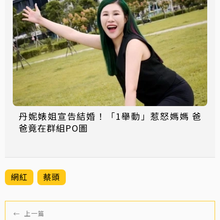
丹妮婊姐宣告結婚！「1舉動」惹怒媽媽 爸
爸竟在群組PO圖
網紅
蔡頭
←
上一篇