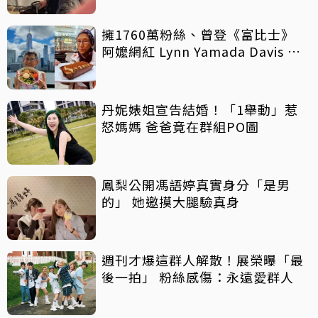
擁1760萬粉絲、曾登《富比士》
阿嬤網紅 Lynn Yamada Davis 驚
傳病逝
丹妮婊姐宣告結婚！「1舉動」惹
怒媽媽 爸爸竟在群組PO圖
鳳梨公開馮語婷真實身分「是男
的」 她邀摸大腿驗真身
週刊才爆這群人解散！展榮曝「最
後一拍」 粉絲感傷：永遠愛群人