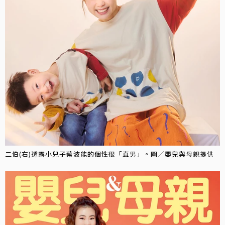
二伯(右)透露小兒子蔡波能的個性很「直男」。圖／嬰兒與母親提供