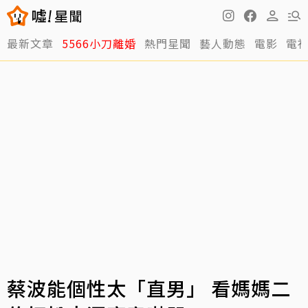
最新文章
5566小刀離婚
熱門星聞
藝人動態
電影
電
蔡波能個性太「直男」 看媽媽二