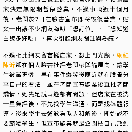
家決定無限期暫停營業，不過事隔近半個月
後，老闆於2日在臉書宣布即將恢復營業，貼
文一出讓不少網友嗨喊「想訂位」、「想知道
白飯多好吃」，再次引起網友關注與熱議。
不過相比網友留言挺店家、想上門光顧，
網紅
陳沂
卻在個人臉書批評老闆帶輿論風向，讓學
生被罵更慘。早在事件爆發後陳沂就在臉書分
享自己的看法，並在老闆宣布歇業後直批老闆
矯情，她先是說兩邊都有問題，但店家在被洗
一星負評後，不先找學生溝通，而是找媒體報
導，後來學生去道歉看似大和解後，開始說不
要霸凌學生。但宣布歇業就是企圖把自己放到