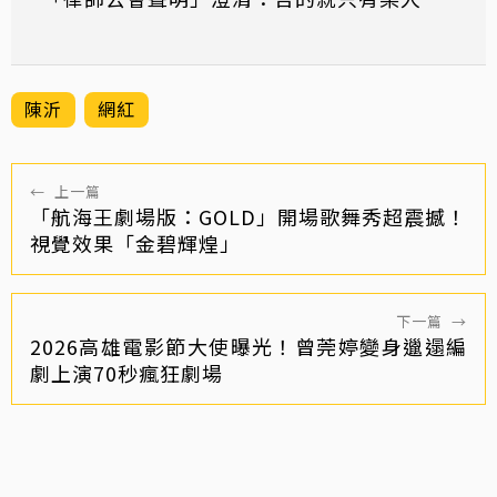
陳沂
網紅
←
上一篇
「航海王劇場版：GOLD」開場歌舞秀超震撼！
視覺效果「金碧輝煌」
下一篇
→
2026高雄電影節大使曝光！曾莞婷變身邋遢編
劇上演70秒瘋狂劇場