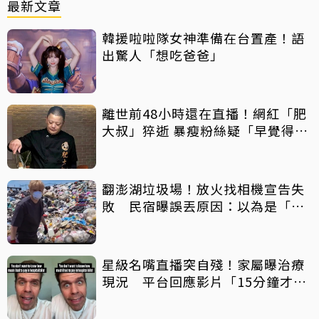
最新文章
韓援啦啦隊女神準備在台置產！語
出驚人「想吃爸爸」
離世前48小時還在直播！網紅「肥
大叔」猝逝 暴瘦粉絲疑「早覺得不
對」
翻澎湖垃圾場！放火找相機宣告失
敗 民宿曝誤丟原因：以為是「按
摩棒」 喊話已和解勿出征
星級名嘴直播突自殘！家屬曝治療
現況 平台回應影片「15分鐘才下
架」原因