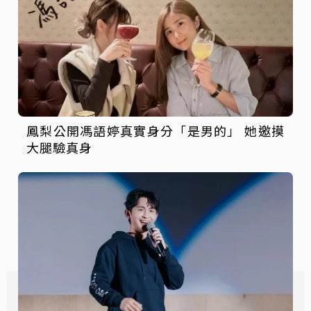
鳳梨公開馮語婷真實身分「是男的」 她邀摸
大腿驗真身