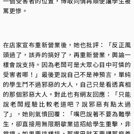
一個受害者的位置，博取同情再順便讓學生被
罵更慘。
在店家宣布重新營業後，她也批評：「反正風
頭過了，該弄的搞好了，再重新營業，輿論一
樣會說支持。因為老闆可是大眾心目中可憐的
受害者哪！」最後更說自己不是神預言，單純
的學生鬥不過邪惡的大人，自己只是看透真相
的那個邪惡大人。對此也有網友回應：「只能
說老闆經驗比較老道吧？說邪惡有點太過
了」，她則氣憤回覆：「嘴巴說著不要為難學
生，卻直接用無限期歇業這招給學生重擊，非
常壞。如果要這樣搞，那嘴巴就不要講那麼善