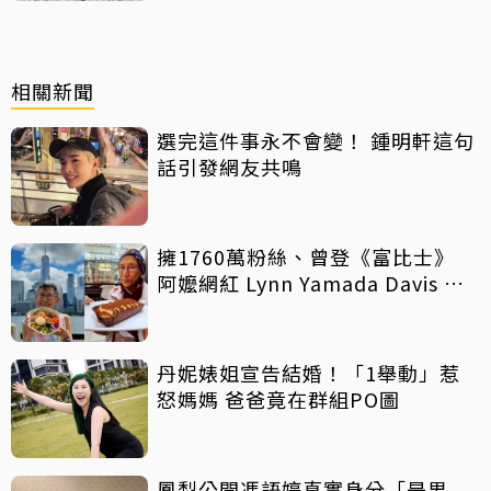
相關新聞
選完這件事永不會變！ 鍾明軒這句
話引發網友共鳴
擁1760萬粉絲、曾登《富比士》
阿嬤網紅 Lynn Yamada Davis 驚
傳病逝
丹妮婊姐宣告結婚！「1舉動」惹
怒媽媽 爸爸竟在群組PO圖
鳳梨公開馮語婷真實身分「是男