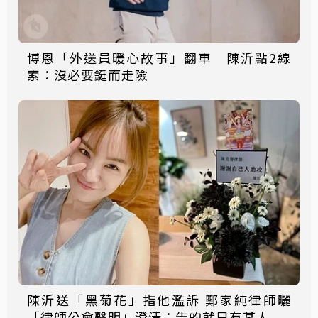
博恩「外送員暖心故事」翻車 陳沂點2線
索：沒必要鋌而走險
陳沂送「黑菊花」指他濫訴 鄭家純律師曬
「律師公會聲明」澄清：告的就只有某人