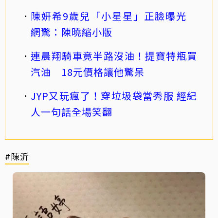
陳妍希9歲兒「小星星」正臉曝光
網驚：陳曉縮小版
連晨翔騎車竟半路沒油！提寶特瓶買
汽油 18元價格讓他驚呆
JYP又玩瘋了！穿垃圾袋當秀服 經紀
人一句話全場笑翻
#陳沂