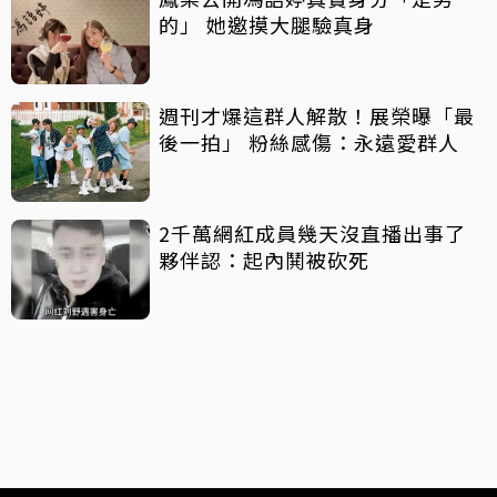
的」 她邀摸大腿驗真身
週刊才爆這群人解散！展榮曝「最
後一拍」 粉絲感傷：永遠愛群人
2千萬網紅成員幾天沒直播出事了
夥伴認：起內鬨被砍死