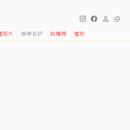
噓短片
娛樂有評
哈燒榜
噓粉