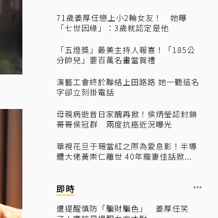
71歲姜厚任戀上小2輪女友！ 她曝
「七世因緣」：3歲就認定是他
「五燈獎」最美主持人報喜！「185公
分帥兒」要百萬名畫當賀禮
演藝工會終於聯絡上田路路 她一聽這名
字卻立刻掛電話
母親病逝昔日家醜再掀！侯炳瑩認封鎖
哥哥侯冠群 兩度抗癌近況曝光
華視花旦于珊當紅之際為愛息影！半導
體大佬黃崇仁離世 40年寵妻佳話掀...
即時
遭提醒慎防「騙財騙色」 姜厚任笑