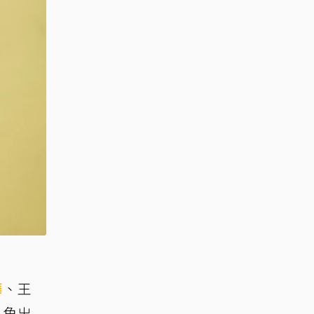
樺
、王
視角出