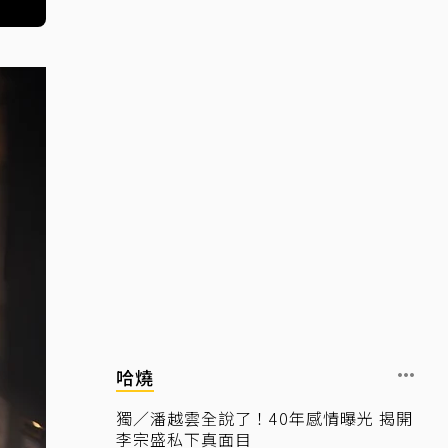
哈燒
獨／潘越雲全說了！40年感情曝光 揭開
李宗盛私下真面目