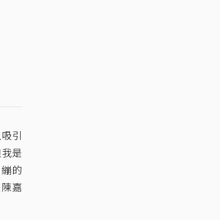
以吸引
但我是
緊繃的
是陳嘉