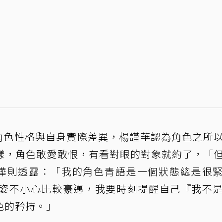
享角色性格與自身實際差異，楊謹華認為角色之所
一樣，角色敢愛敢恨，有看對眼的對象就約了，「
陳嘉樺則透露：「我的角色青語是一個狀態總是很
姿不小心比較豪邁，我要時刻提醒自己『我不
色的矜持。」