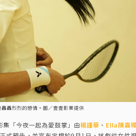
段轟轟烈烈的戀情。圖／壹壹影業提供
影集「今夜一起為愛鼓掌」由
楊謹華
、
Ella
陳嘉
發布正式預告，並宣布定檔於9月1日，該劇從女性