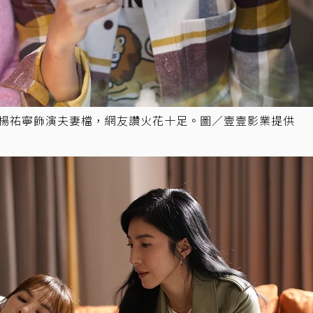
、楊祐寧飾演夫妻檔，網友讚火花十足。圖／壹壹影業提供