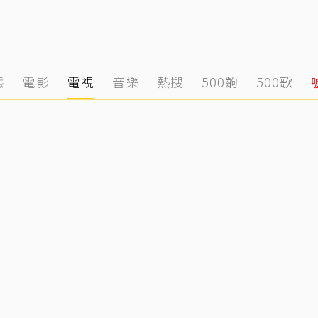
態
電影
電視
音樂
熱搜
500齣
500歌