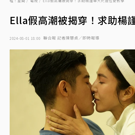
噓！星聞
電視
Ella假高潮被揭穿！求助楊謹華大尺度性愛教學
Ella假高潮被揭穿！求助
聯合報 記者陳慧貞／即時報導
2024-08-01 18:00