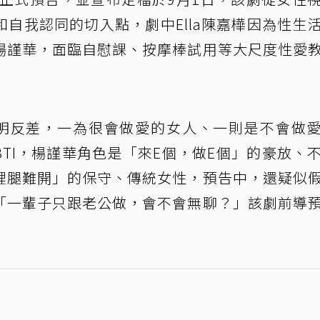
自我認同的切入點，劇中Ella陳嘉樺因為性生
楊謹華，面臨自慰課、按摩棒試用等大尺度性愛
有鮮明反差，一為很會做愛的女人、一則是不會做
BTI，楊謹華角色是「來E個，做E個」的豪放、
在心裡腿難開」的保守、傳統女性，預告中，還疑似
「一輩子只跟老公做，會不會無聊？」該劇前導