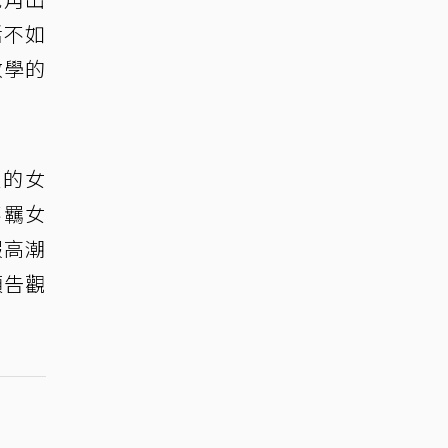
活不如
教學的
愛的女
不羈女
假高潮
預告觀