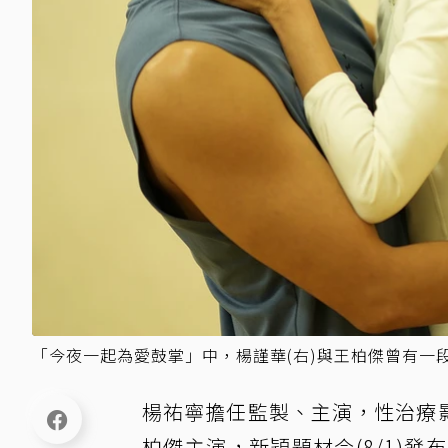
「今夜一起為愛鼓掌」中，楊謹華(右)與王柏傑曾有一
楊祐寧擔任監製、主演，性治療
柏傑主演，新穎題材今(8/1)