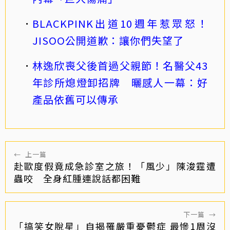
BLACKPINK出道10週年惹眾怒！
JISOO公開道歉：讓你們失望了
林逸欣喪父後首過父親節！名醫父43
年診所熄燈卸招牌 曬感人一幕：好
產品依舊可以傳承
←
上一篇
赴歐度假竟成急診室之旅！「風少」陳浚霆遭
蟲咬 全身紅腫連說話都困難
下一篇
→
「搞笑女脫星」自揭罹嚴重憂鬱症 最慘1周沒