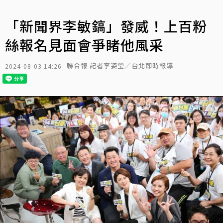
「新聞界李敏鎬」發威！上百粉
絲報名見面會爭睹他風采
聯合報 記者李姿瑩／台北即時報導
2024-08-03 14:26