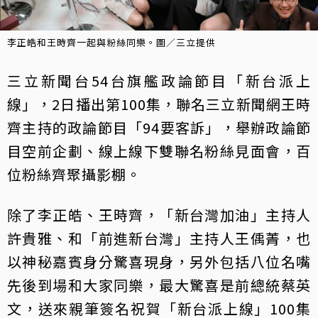
李正皓和王時齊一起與粉絲同樂。圖／三立提供
三立新聞台54台旗艦政論節目「新台派上
線」，2日播出第100集，聯名三立新聞網王時
齊主持的政論節目「94要客訴」，舉辦政論節
目空前企劃、線上線下雙聯名粉絲見面會，百
位粉絲齊聚攝影棚。
除了李正皓、王時齊，「新台灣加油」主持人
許貴雅、和「前進新台灣」主持人王偊菁，也
以神秘嘉賓身分驚喜現身，另外包括八位名嘴
先後到場和大家同樂，最大驚喜是前總統蔡英
文，送來親筆簽名祝賀「新台派上線」100集