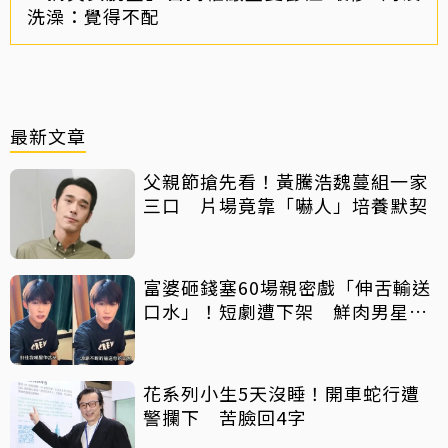
洗澡：覺得不配
最新文章
父親節搶先看！黃騰浩魏蔓組一家
三口 片場竟靠「嚇人」培養默契
富婆砸錢塞60場親密戲「伸舌輸送
口水」！短劇遭下架 鮮肉男星吐
心聲：要守住底線
花系列小生5天沒睡！開車蛇行遭
警攔下 苦臉回4字