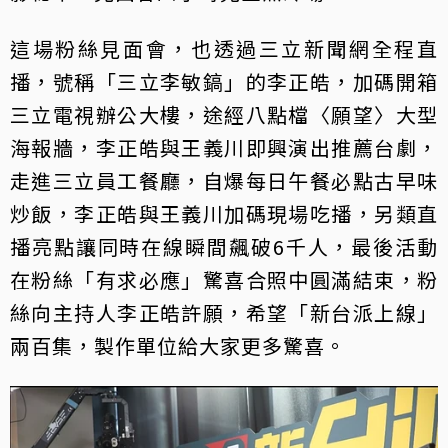
這場粉絲見面會，也透過三立新聞網全程直
播，號稱「三立李敏鎬」的李正皓，加碼開箱
三立電視辦公大樓，途經八點檔〈願望〉大型
海報牆，李正皓與王義川即興演出推薦台劇，
走進三立員工餐廳，自爆每日午餐必點古早味
炒飯，李正皓與王義川加碼現場吃播，另類直
播亮點讓同時在線瞬間飆破6千人，最後活動
在粉絲「有求必應」驚喜合照中圓滿結束，粉
絲向主持人李正皓許願，希望「新台派上線」
兩百集，製作單位給大家更多驚喜。