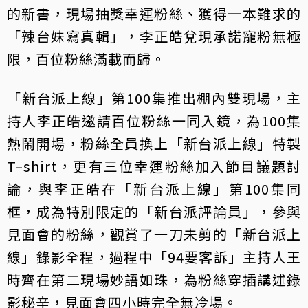
的新書，現場抽獎幸運粉絲、獲得一本難求的
「辣台妹寫真輯」，李正皓兌現承諾寵粉無極
限，百位粉絲滿載而歸。
「新台派上線」第100集推出棚內雙現場，主
持人李正皓邀請百位粉絲一同入鏡，為100集
熱鬧開場，粉絲全員換上「新台派上線」特製
T–shirt，更有三位幸運粉絲加入節目議題討
論，與李正皓在「新台派上線」第100集同
框，成為特別限定的「新台派評論員」，參與
見面會的粉絲，觀賞了一刀未剪的「新台派上
線」錄影全程，過程中「94要客訴」主持人王
時齊在第二現場妙語如珠，為粉絲穿插講述錄
影秘辛，見面會四小時完全無冷場。