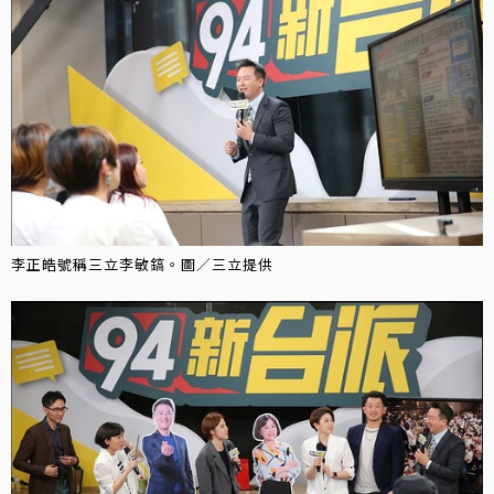
李正皓號稱三立李敏鎬。圖／三立提供