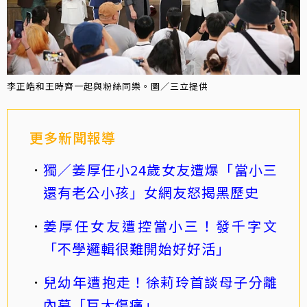
李正皓和王時齊一起與粉絲同樂。圖／三立提供
更多新聞報導
獨／姜厚任小24歲女友遭爆「當小三
還有老公小孩」女網友怒揭黑歷史
姜厚任女友遭控當小三！發千字文
「不學邏輯很難開始好好活」
兒幼年遭抱走！徐莉玲首談母子分離
內幕「巨大傷痛」