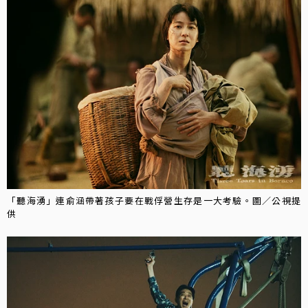
「聽海湧」連俞涵帶著孩子要在戰俘營生存是一大考驗。圖／公視提
供