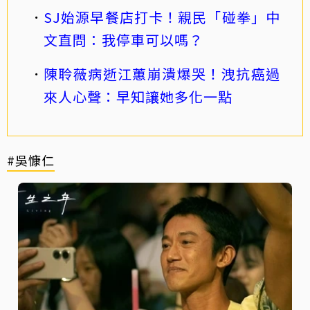
SJ始源早餐店打卡！親民「碰拳」中
文直問：我停車可以嗎？
陳聆薇病逝江蕙崩潰爆哭！洩抗癌過
來人心聲：早知讓她多化一點
#吳慷仁