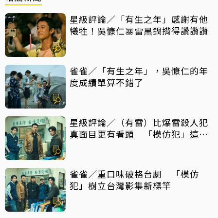
星級評論／「有生之年」感謝有他
犧牲！吳慷仁暴雷黑鍋揹得讚讚讚
雀雀／「有生之年」，吳慷仁的年
度成績單算不錯了
星級評論／（有雷）比爆雷殺人犯
真面目更有看頭 「模仿犯」這件
事最震撼
雀雀／重口味破格台劇 「模仿
犯」樹立台灣影集新標竿