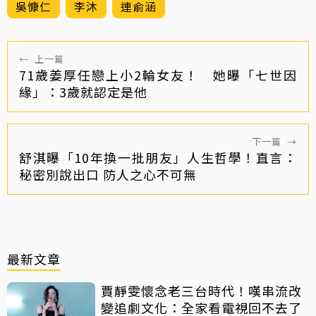
吳慷仁
李沐
連俞涵
←
上一篇
71歲姜厚任戀上小2輪女友！ 她曝「七世因
緣」：3歲就認定是他
下一篇
→
舒淇曝「10年換一批朋友」人生哲學！直言：
秘密別說出口 防人之心不可無
最新文章
賈靜雯懷念老三台時代！嘆串流改
變追劇文化：全家看電視回不去了