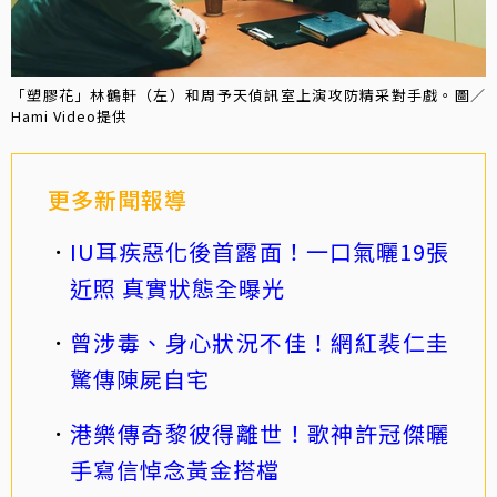
「塑膠花」林鶴軒（左）和周予天偵訊室上演攻防精采對手戲。圖／
Hami Video提供
更多新聞報導
IU耳疾惡化後首露面！一口氣曬19張
近照 真實狀態全曝光
曾涉毒、身心狀況不佳！網紅裴仁圭
驚傳陳屍自宅
港樂傳奇黎彼得離世！歌神許冠傑曬
手寫信悼念黃金搭檔