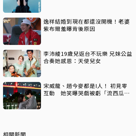
逸祥結婚到現在都還沒開機！老婆
紫布爾羞曝背後原因
李沛綾19歲兒返台不玩樂 兄妹公益
合奏她感恩：天使兒女
宋威龍、趙今麥都是I人！ 初見零
互動 她笑曝哭戲被虧「流西瓜
汁」
相關新聞