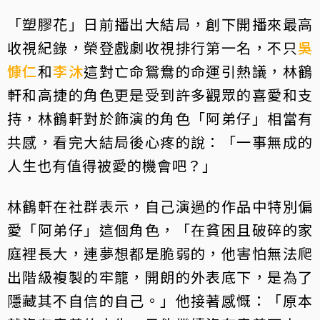
「塑膠花」日前播出大結局，創下開播來最高
收視紀錄，榮登戲劇收視排行第一名，不只
吳
慷仁
和
李沐
這對亡命鴛鴦的命運引熱議，林鶴
軒和高捷的角色更是受到許多觀眾的喜愛和支
持，林鶴軒對於飾演的角色「阿弟仔」相當有
共感，看完大結局後心疼的說：「一事無成的
人生也有值得被愛的機會吧？」
林鶴軒在社群表示，自己演過的作品中特別偏
愛「阿弟仔」這個角色，「在貧困且破碎的家
庭裡長大，連夢想都是脆弱的，他害怕無法爬
出階級複製的牢籠，開朗的外表底下，是為了
隱藏其不自信的自己。」他接著感慨：「原本