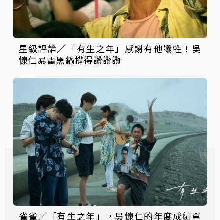
星級評論／「有生之年」感謝有他犧牲！吳
慷仁暴雷黑鍋揹得讚讚讚
雀雀／「有生之年」，吳慷仁的年度成績單