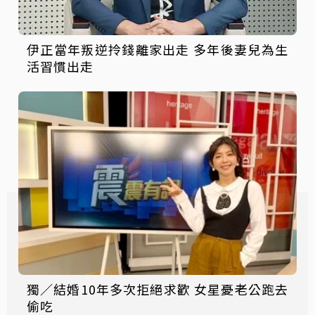
伊正當年叛逆拎錢離家出走 多年後妻兒為生
活習慣出走
獨／結婚10年多次拒絕求歡 女星憂老公跑去
偷吃