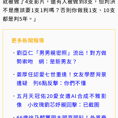
就被做了4支影片，還有人被做到8支，但判決
不是應該要1支1判嗎？否則你做我1支、10支
都是判5年。」
更多新聞報導
劉亞仁「男男親密照」流出！對方做
勢索吻 網：是新男友？
姜厚任認愛七世重逢！女友學歷背景
遭疑 列6點反擊：你們不懂
五月天冠佑20愛女遭AI合成不雅影
像 小玫瑰劉芯妤親回擊：已截圖
66歲徐乃麟驚現大腸直腸科！外界憂