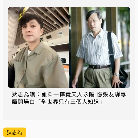
狄志為嘆：誰料一摔竟天人永隔 憶張友驊專
屬開場白「全世界只有三個人知道」
狄志為