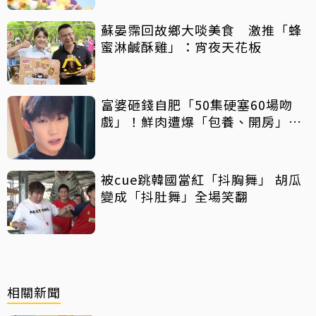
蘇晏霈回故鄉大啖美食 激推「蜂
蜜淋鹹酥雞」：宵夜天花板
富婆砸錢自肥「50集硬塞60場吻
戲」！鮮肉遭爆「包養、開房」全
說了
被cue跳韓國當紅「抖胸舞」 胡瓜
變成「抖肚舞」全場笑翻
相關新聞