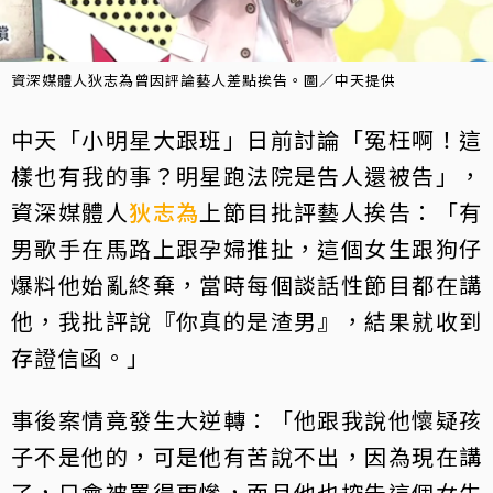
資深媒體人狄志為曾因評論藝人差點挨告。圖／中天提供
中天「小明星大跟班」日前討論「冤枉啊！這
樣也有我的事？明星跑法院是告人還被告」，
資深媒體人
狄志為
上節目批評藝人挨告：「有
男歌手在馬路上跟孕婦推扯，這個女生跟狗仔
爆料他始亂終棄，當時每個談話性節目都在講
他，我批評說『你真的是渣男』，結果就收到
存證信函。」
事後案情竟發生大逆轉：「他跟我說他懷疑孩
子不是他的，可是他有苦說不出，因為現在講
了，只會被罵得更慘，而且他也控告這個女生