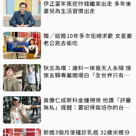
伊正當年叛逆拎錢離家出走 多年後
妻兒為生活習慣出走
獨／結婚10年多次拒絕求歡 女星憂
老公跑去偷吃
狄志為嘆：誰料一摔竟天人永隔 憶
張友驊專屬開場白「全世界只有三
個人知道」
吳慷仁成新科金鐘視帝 他讚「評審
無私」提醒：要記得栽培你的台灣
戲劇圈
新婚3個月便確診乳癌 32歲米娜分