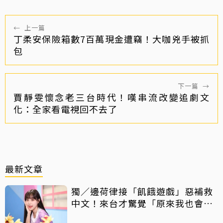
←
上一篇
丁柔安保險箱數7百萬現金遭竊！大咖兇手被抓
包
下一篇
→
賈靜雯懷念老三台時代！嘆串流改變追劇文
化：全家看電視回不去了
最新文章
獨／邊荷律接「飢餓遊戲」惡補救
中文！來台才驚覺「原來我也會
胖」