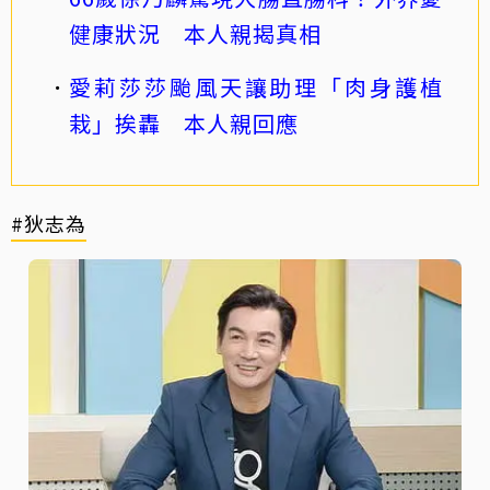
健康狀況 本人親揭真相
愛莉莎莎颱風天讓助理「肉身護植
栽」挨轟 本人親回應
#狄志為