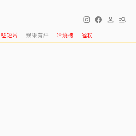
噓短片
娛樂有評
哈燒榜
噓粉