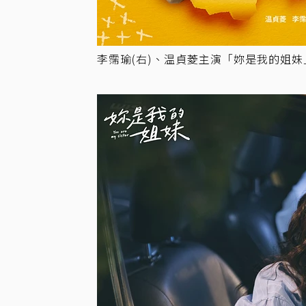
李霈瑜(右)、温貞菱主演「妳是我的姐