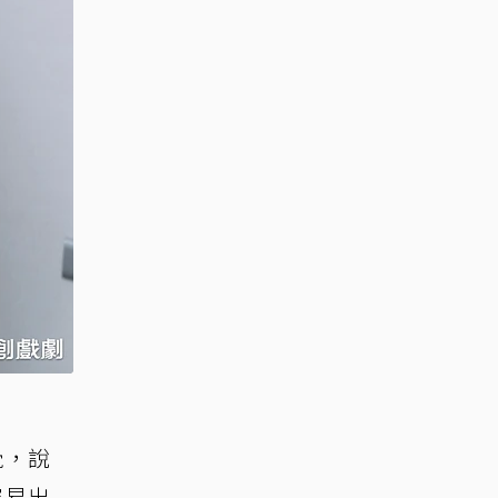
覺，說
容易出