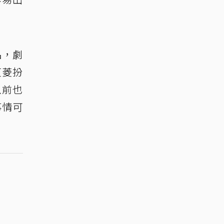
品，劇
貞菱扮
以前也
事情可