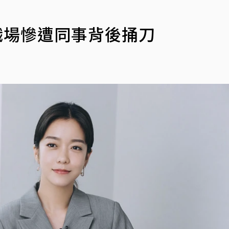
職場慘遭同事背後捅刀