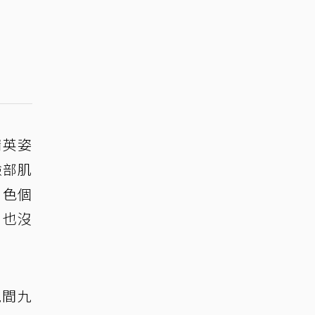
精英姿
臉部肌
角色個
」也沒
晚間九