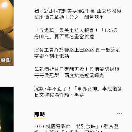
獨／2個小孩赴美要燒2千萬 曲艾玲嘆後
輩削價只拿她十分之一酬勞競爭
「五燈獎」最美主持人報喜！「185公
分帥兒」要百萬名畫當賀禮
演藝工會終於聯絡上田路路 她一聽這名
字卻立刻掛電話
母親病逝昔日家醜再掀！侯炳瑩認封鎖
哥哥侯冠群 兩度抗癌近況曝光
沉默7年不忍了！「車界女神」李冠儀發
長文控職場性騷、黑幕
即時
2026桃園電影節「特別放映」6強片登