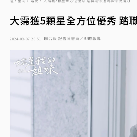
噓！星聞
電視
大霈獲5顆星全方位優秀 踏職場慘遭同事背後捅刀
大霈獲5顆星全方位優秀 踏
聯合報 記者陳慧貞／即時報導
2024-08-07 20:51