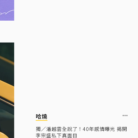
哈燒
獨／潘越雲全說了！40年感情曝光 揭開
李宗盛私下真面目