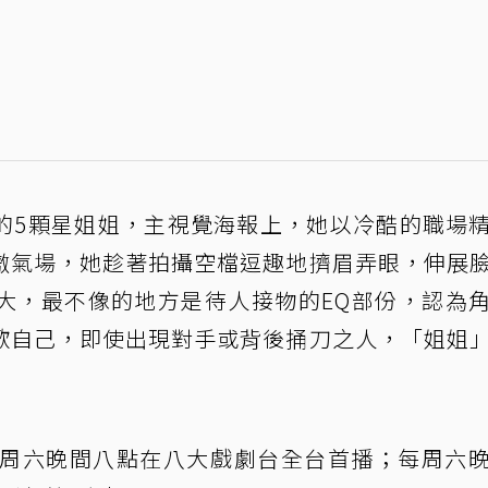
的5顆星姐姐，主視覺海報上，她以冷酷的職場
傲氣場，她趁著拍攝空檔逗趣地擠眉弄眼，伸展
大，最不像的地方是待人接物的EQ部份，認為
歡自己，即使出現對手或背後捅刀之人，「姐姐
每周六晚間八點在八大戲劇台全台首播；每周六