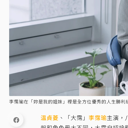
李霈瑜在「妳是我的姐妹」裡是全方位優秀的人生勝利
温貞菱
、「大霈」
李霈瑜
主演，
起和角色最大不同，大霈自認詮