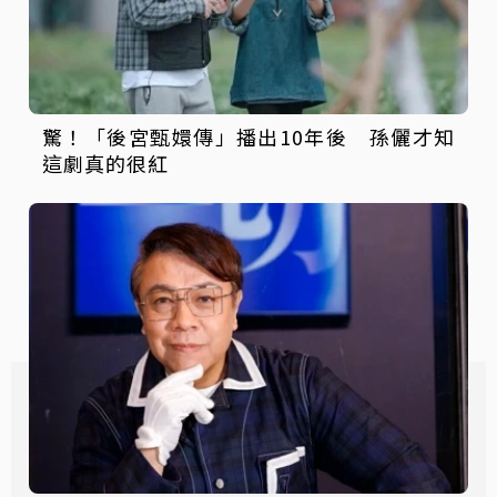
驚！「後宮甄嬛傳」播出10年後 孫儷才知
這劇真的很紅