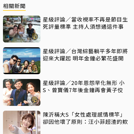
相關新聞
星級評論／當收視率不再是節目生
死評量標準 主持人須想通這件事
星級評論／台灣綜藝躺平多年即將
迎來大躍起 明年金鐘必繁花盛開
星級評論／20年恩怨早化無形 小
S、曾寶儀7年後金鐘再會黃子佼
陳沂稱大S「女性處理感情標竿」
卻因他壞了原則：汪小菲超渣的欸