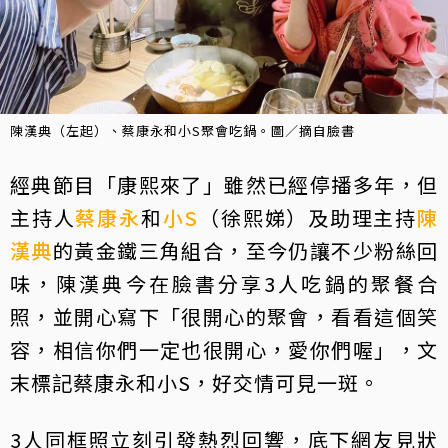
陳漢典（左起）、蔡康永和小S聚會吃鍋。圖／摘自臉書
經典節目「康熙來了」雖然已經停播多年，但
主持人
蔡康永
和
小S
（徐熙娣）及助理主持
陳
漢典
的黃金鐵三角組合，至今仍讓不少粉絲回
味，陳漢典今在臉書分享3人吃鍋的聚餐合
照，並開心寫下「很開心的聚會，看看這個笑
容，相信你們一定也很開心，愛你們喔」，文
末標記蔡康永和小S，好交情可見一斑。
3人同框照立刻引發熱烈回響，底下網友見狀