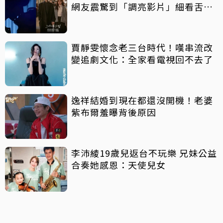
網友震驚到「調亮影片」細看舌吻
過程
賈靜雯懷念老三台時代！嘆串流改
變追劇文化：全家看電視回不去了
逸祥結婚到現在都還沒開機！老婆
紫布爾羞曝背後原因
李沛綾19歲兒返台不玩樂 兄妹公益
合奏她感恩：天使兒女