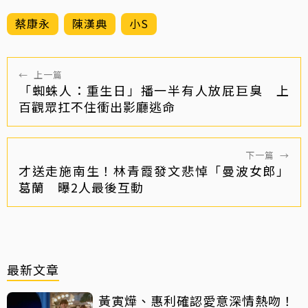
蔡康永
陳漢典
小S
←
上一篇
「蜘蛛人：重生日」播一半有人放屁巨臭 上
百觀眾扛不住衝出影廳逃命
下一篇
→
才送走施南生！林青霞發文悲悼「曼波女郎」
葛蘭 曝2人最後互動
最新文章
黃寅燁、惠利確認愛意深情熱吻！