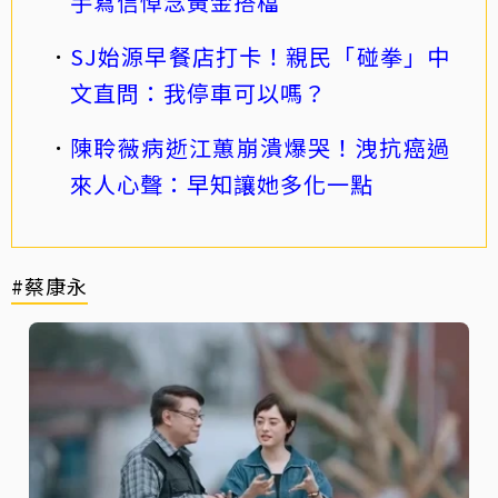
手寫信悼念黃金搭檔
SJ始源早餐店打卡！親民「碰拳」中
文直問：我停車可以嗎？
陳聆薇病逝江蕙崩潰爆哭！洩抗癌過
來人心聲：早知讓她多化一點
#蔡康永