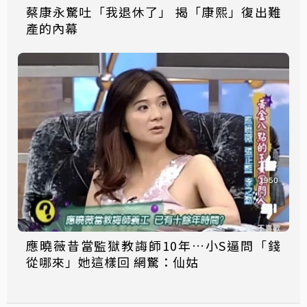
蔡康永驚吐「我退休了」 揭「康熙」復出難
產的內幕
應曉薇昔當監獄教誨師10年…小S逼問「錢
從哪來」她這樣回 網驚：仙姑