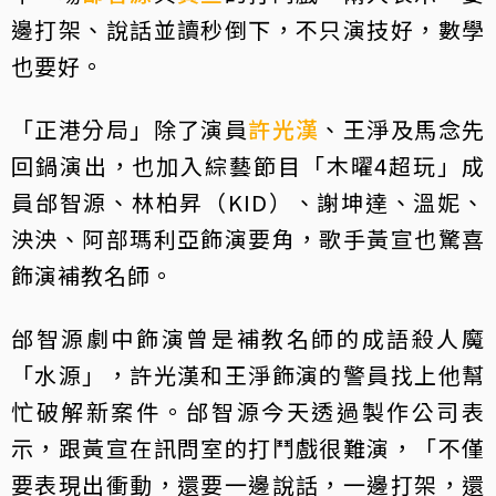
邊打架、說話並讀秒倒下，不只演技好，數學
也要好。
「正港分局」除了演員
許光漢
、王淨及馬念先
回鍋演出，也加入綜藝節目「木曜4超玩」成
員邰智源、林柏昇（KID）、謝坤達、溫妮、
泱泱、阿部瑪利亞飾演要角，歌手黃宣也驚喜
飾演補教名師。
邰智源劇中飾演曾是補教名師的成語殺人魔
「水源」，許光漢和王淨飾演的警員找上他幫
忙破解新案件。邰智源今天透過製作公司表
示，跟黃宣在訊問室的打鬥戲很難演，「不僅
要表現出衝動，還要一邊說話，一邊打架，還