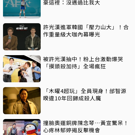
豪這裡：沒遇過比我大
許光漢進軍韓國「壓力山大」！合
作重量級大咖內幕曝光
被許光漢抽中！粉上台激動爆哭
「摸頭殺加持」全場瘋狂
「木曜4超玩」全員現身！邰智源
暌違10年回歸成殺人魔
撞臉奧運銅牌陳念琴…黃宣驚呆！
心疼林郁婷揭反擊機會