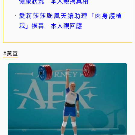
健康狀況 本人親揭真相
愛莉莎莎颱風天讓助理「肉身護植
栽」挨轟 本人親回應
#黃宣