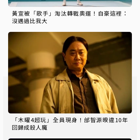
黃宣被「歌手」淘汰轉戰奧運！自豪這裡：
沒遇過比我大
「木曜4超玩」全員現身！邰智源暌違10年
回歸成殺人魔