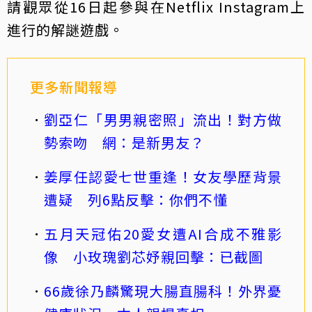
請觀眾從16日起參與在Netflix Instagram上
進行的解謎遊戲。
更多新聞報導
劉亞仁「男男親密照」流出！對方做
勢索吻 網：是新男友？
姜厚任認愛七世重逢！女友學歷背景
遭疑 列6點反擊：你們不懂
五月天冠佑20愛女遭AI合成不雅影
像 小玫瑰劉芯妤親回擊：已截圖
66歲徐乃麟驚現大腸直腸科！外界憂