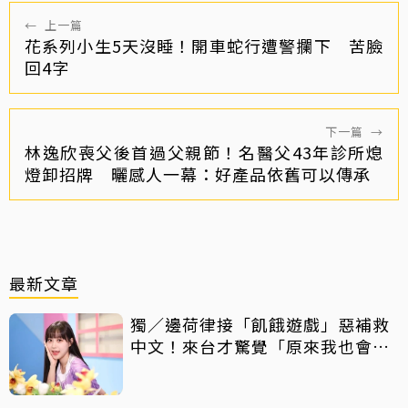
←
上一篇
花系列小生5天沒睡！開車蛇行遭警攔下 苦臉
回4字
下一篇
→
林逸欣喪父後首過父親節！名醫父43年診所熄
燈卸招牌 曬感人一幕：好產品依舊可以傳承
最新文章
獨／邊荷律接「飢餓遊戲」惡補救
中文！來台才驚覺「原來我也會
胖」