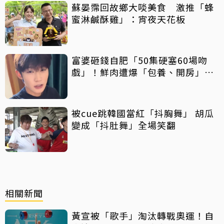
蘇晏霈回故鄉大啖美食 激推「蜂
蜜淋鹹酥雞」：宵夜天花板
富婆砸錢自肥「50集硬塞60場吻
戲」！鮮肉遭爆「包養、開房」全
說了
被cue跳韓國當紅「抖胸舞」 胡瓜
變成「抖肚舞」全場笑翻
相關新聞
黃宣被「歌手」淘汰轉戰奧運！自