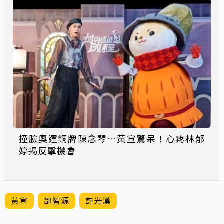
撞臉奧運銅牌陳念琴…黃宣驚呆！心疼林郁
婷揭反擊機會
黃宣
邰智源
許光漢