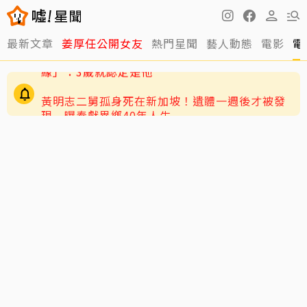
最新文章
姜厚任公開女友
熱門星聞
藝人動態
電影
電
黃明志二舅孤身死在新加坡！遺體一週後才被發
現 曝奉獻異鄉40年人生
71歲姜厚任戀上小2輪女友！ 她曝「七世因
緣」：3歲就認定是他