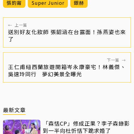
張鈞甯
Super Junior
銀赫
←
上一篇
送別好友化妝師 張韶涵在台露面！孫燕姿也來
了
下一篇
→
王仁甫紐西蘭旅遊開箱岑永康豪宅！林義傑、
吳速玲同行 夢幻美景全曝光
最新文章
「森恬CP」修成正果？李子森錄影
到一半向杜忻恬下跪求婚了