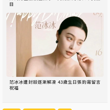
目
范冰冰遭封殺逐漸解凍 43歲生日張鈞甯留言
祝福