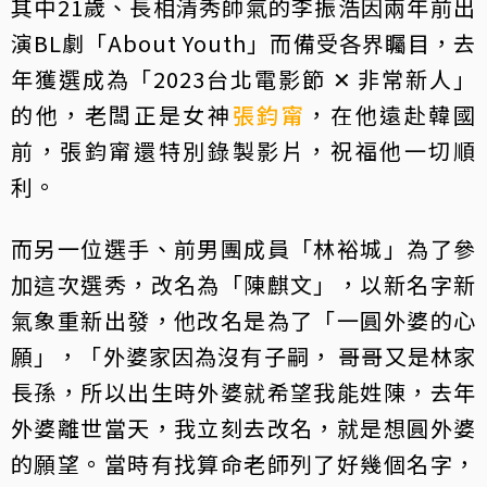
其中21歲、長相清秀帥氣的李振浩因兩年前出
演BL劇「About Youth」而備受各界矚目，去
年獲選成為「2023台北電影節 ✕ 非常新人」
的他，老闆正是女神
張鈞甯
，在他遠赴韓國
前，張鈞甯還特別錄製影片，祝福他一切順
利。
而另一位選手、前男團成員「林裕城」為了參
加這次選秀，改名為「陳麒文」，以新名字新
氣象重新出發，他改名是為了「一圓外婆的心
願」，「外婆家因為沒有子嗣， 哥哥又是林家
長孫，所以出生時外婆就希望我能姓陳，去年
外婆離世當天，我立刻去改名，就是想圓外婆
的願望。當時有找算命老師列了好幾個名字，