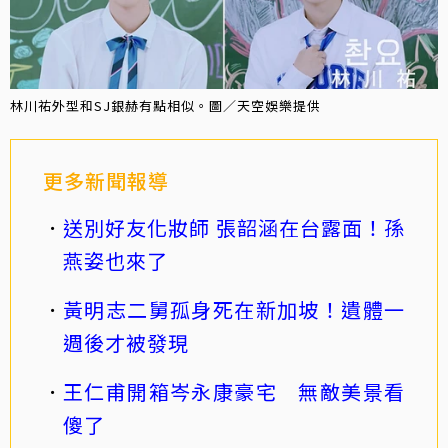
林川祐外型和SJ銀赫有點相似。圖／天空娛樂提供
更多新聞報導
送別好友化妝師 張韶涵在台露面！孫
燕姿也來了
黃明志二舅孤身死在新加坡！遺體一
週後才被發現
王仁甫開箱岑永康豪宅 無敵美景看
傻了