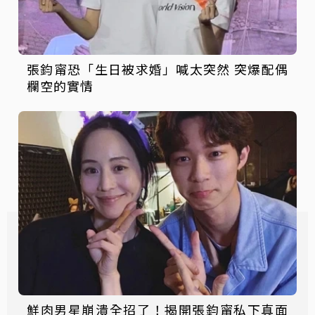
張鈞甯恐「生日被求婚」喊太突然 突爆配偶
欄空的實情
鮮肉男星崩潰全招了！揭開張鈞甯私下真面