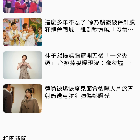
這麼多年不忍了 徐乃麟戳破保鮮膜
狂親曾國城！親到對方喊「沒氣
了」
林子熙揭尪腦瘤開刀後「一夕禿
頭」 心疼掉髮曝現況：像灰燼一直
飛走
韓瑜被爆缺席見面會後曬大片瘀青
射箭遭弓弦狂彈傷勢曝光
相關新聞