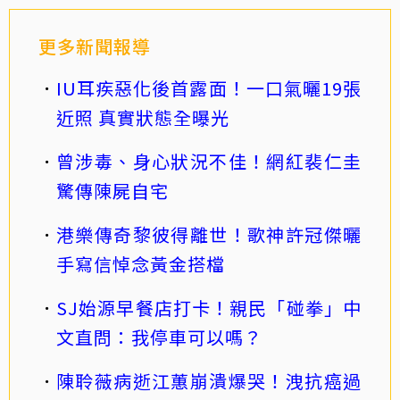
更多新聞報導
IU耳疾惡化後首露面！一口氣曬19張
近照 真實狀態全曝光
曾涉毒、身心狀況不佳！網紅裴仁圭
驚傳陳屍自宅
港樂傳奇黎彼得離世！歌神許冠傑曬
手寫信悼念黃金搭檔
SJ始源早餐店打卡！親民「碰拳」中
文直問：我停車可以嗎？
陳聆薇病逝江蕙崩潰爆哭！洩抗癌過