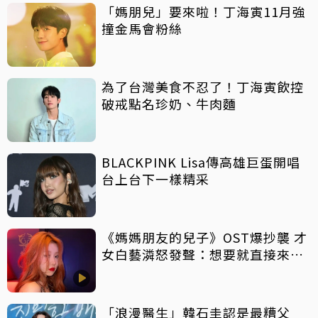
「媽朋兒」要來啦！丁海寅11月強
撞金馬會粉絲
為了台灣美食不忍了！丁海寅飲控
破戒點名珍奶、牛肉麵
BLACKPINK Lisa傳高雄巨蛋開唱
台上台下一樣精采
《媽媽朋友的兒子》OST爆抄襲 才
女白藝潾怒發聲：想要就直接來找
我
「浪漫醫生」韓石圭認是最糟父