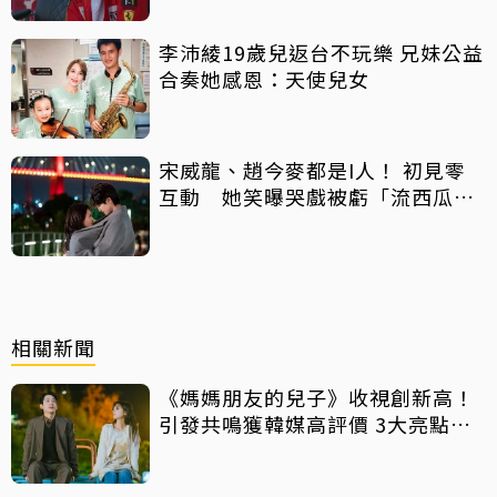
李沛綾19歲兒返台不玩樂 兄妹公益
合奏她感恩：天使兒女
宋威龍、趙今麥都是I人！ 初見零
互動 她笑曝哭戲被虧「流西瓜
汁」
相關新聞
《媽媽朋友的兒子》收視創新高！
引發共鳴獲韓媒高評價 3大亮點一
次看