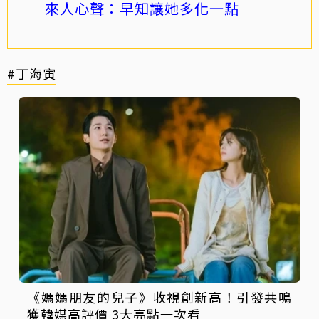
來人心聲：早知讓她多化一點
#丁海寅
《媽媽朋友的兒子》收視創新高！引發共鳴
獲韓媒高評價 3大亮點一次看