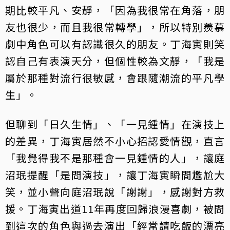
期比較平凡、安靜，「因為我很常在角落，朋
友也很少，而且我很常轉學」，所以特別羨慕
劇中角色可以有認識很久的朋友。丁海寅則笑
認自己有表演天分，但個性較為文靜，「我是
屬於那種對流行很敏感，會跟隨潮流的平凡學
生」。
但聊到「日久生情」、「一見鍾情」在演技上
的差異，丁海寅居然不小心招認愛情觀，直言
「我覺得我不是那種會一見鍾情的人」，讓庭
沼珉提醒「是問演技」，讓丁海寅瞬間尷尬大
笑，並小聲向庭沼珉說「謝謝」，感謝對方救
援。丁海寅出道11年再度回歸浪漫喜劇，被問
到這次的角色與過去演出「經常請吃飯的漂亮