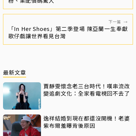
粉、業配價碼驚人
下一篇
→
「In Her Shoes」第二季登場 陳亞蘭一生奉獻
歌仔戲讓世界看見台灣
最新文章
賈靜雯懷念老三台時代！嘆串流改
變追劇文化：全家看電視回不去了
逸祥結婚到現在都還沒開機！老婆
紫布爾羞曝背後原因