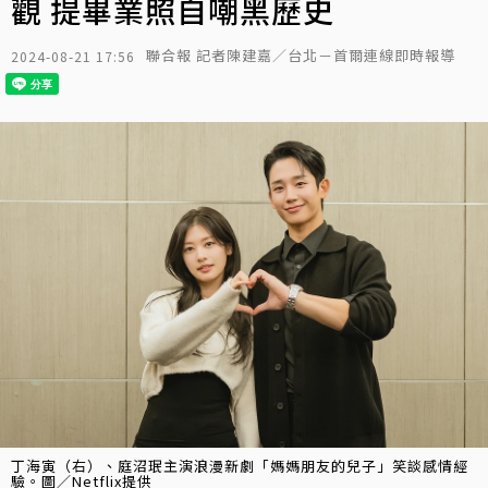
觀 提畢業照自嘲黑歷史
聯合報 記者陳建嘉／台北－首爾連線即時報導
2024-08-21 17:56
丁海寅（右）、庭沼珉主演浪漫新劇「媽媽朋友的兒子」笑談感情經
驗。圖／Netflix提供