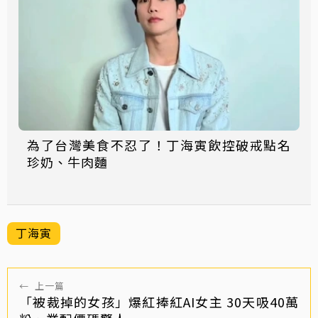
為了台灣美食不忍了！丁海寅飲控破戒點名
珍奶、牛肉麵
丁海寅
←
上一篇
「被裁掉的女孩」爆紅捧紅AI女主 30天吸40萬