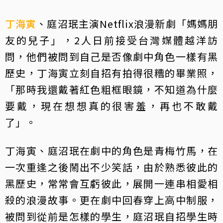
丁海寅
、庭沼珉主演Netflix浪漫新劇「媽媽朋
友的兒子」，2人日前接受台灣媒體越洋訪
問，他們被問到自己是否像劇中角色一樣有黑
歷史，丁海寅立刻自招有拍得很糟的畢業照，
「那時我還戴著紅色粗框眼鏡，不知道為什麼
要戴，現在想想真的很害羞，再也不敢戴
了」。
丁海寅、庭沼珉在劇中的角色是青梅竹馬，在
一次重逢之後鬧出不少笑話，由於熟悉彼此的
黑歷史，常常會互虧彼此，展開一連串相愛相
殺的浪漫故事。更在劇中回春穿上高中制服，
被問到從前是怎樣的學生，庭沼珉自招學生時