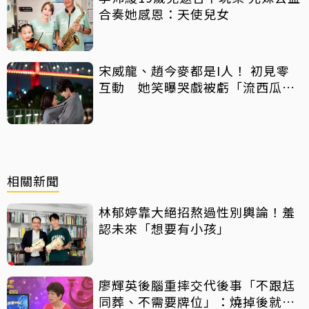
合奏她感恩：天使兒女
宋威龍、趙今麥都是I人！ 初見零
互動 她笑曝哭戲被虧「流西瓜
汁」
相關新聞
林郁婷靠大絕招熬過性別輿論！羞
認未來「想要有小孩」
廖輝英後腦重摔交代後事「不跟尪
同葬、不需要牌位」：燒掉後就算