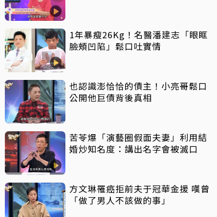
了
1年暴瘦26Kg！名醫潘建志「眼眶
臉頰凹陷」鬆口吐實情
也認識澎恰恰的債主！小亮哥鬆口
公開他巨債背後真相
苦苓爆「演藝圈假面夫妻」利用結
婚炒知名度：講出名字會被滅口
方文琳罹癌拒前夫于冠華金援 嘆曾
「做了男人不該做的事」