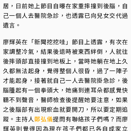
居，日前她上節目自曝在家重摔撞到後腦，自
己一個人去醫院急診，也透露已向兒女交代過
遺言。
廖輝英在「新聞挖挖哇」節目上透露，有次在
家調整冷氣，結果後退時被東西絆倒，人就往
後摔頭部直接撞到地板上，當時她躺在地上久
久都無法起身，覺得整個人很昏，過了一陣子
才能起身，接著就自己一人去醫院掛急診，後
腦腫起有一個拳頭大，她痛到連耳朵都感覺快
聽不到聲音，醫師檢查後提醒她要注意，如果
之後腦部有出現瘀血就要開刀，所以要定期追
蹤。主持人
鄭弘儀
提問有聯絡孩子們嗎？而廖
輝英則覺得因為現在孩子們都已各自成家立