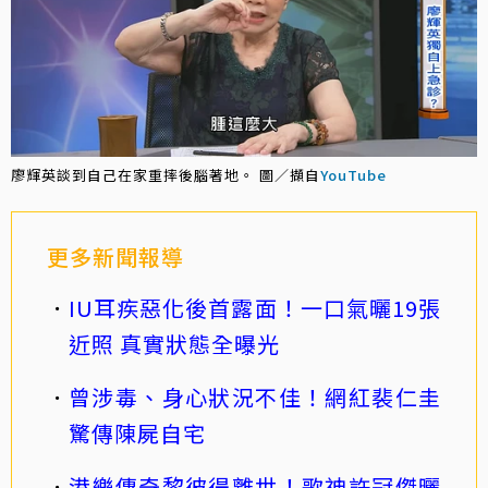
廖輝英談到自己在家重摔後腦著地。 圖／擷自
YouTube
更多新聞報導
IU耳疾惡化後首露面！一口氣曬19張
近照 真實狀態全曝光
曾涉毒、身心狀況不佳！網紅裴仁圭
驚傳陳屍自宅
港樂傳奇黎彼得離世！歌神許冠傑曬