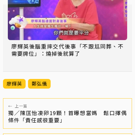
廖輝英後腦重摔交代後事「不跟尪同葬、不
需要牌位」：燒掉後就算了
廖輝英
鄭弘儀
←
上一篇
獨／陳匡怡凍卵19顆！首曝想當媽 鬆口擇偶
條件「責任感很重要」