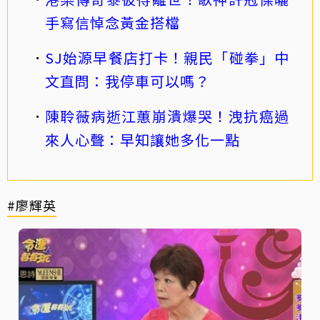
手寫信悼念黃金搭檔
SJ始源早餐店打卡！親民「碰拳」中
文直問：我停車可以嗎？
陳聆薇病逝江蕙崩潰爆哭！洩抗癌過
來人心聲：早知讓她多化一點
#廖輝英