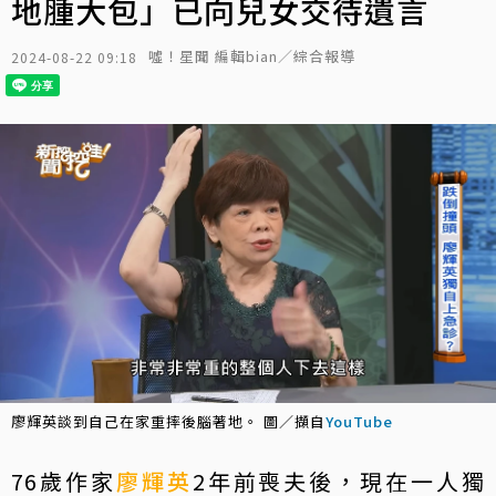
地腫大包」已向兒女交待遺言
噓！星聞 編輯bian／綜合報導
2024-08-22 09:18
廖輝英談到自己在家重摔後腦著地。 圖／擷自
YouTube
76歲作家
廖輝英
2年前喪夫後，現在一人獨