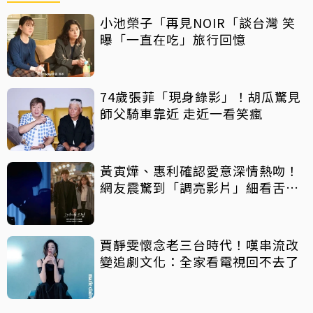
小池榮子「再見NOIR「談台灣 笑
曝「一直在吃」旅行回憶
74歲張菲「現身錄影」！胡瓜驚見
師父騎車靠近 走近一看笑瘋
黃寅燁、惠利確認愛意深情熱吻！
網友震驚到「調亮影片」細看舌吻
過程
賈靜雯懷念老三台時代！嘆串流改
變追劇文化：全家看電視回不去了