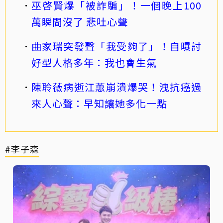
巫啓賢爆「被詐騙」！一個晚上100
萬瞬間沒了 悲吐心聲
曲家瑞突發聲「我受夠了」！自曝討
好型人格多年：我也會生氣
陳聆薇病逝江蕙崩潰爆哭！洩抗癌過
來人心聲：早知讓她多化一點
#李子森