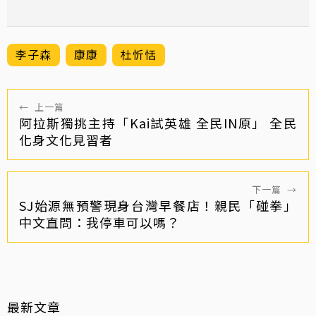
李子森
康康
杜忻恬
←
上一篇
阿拉斯獨挑主持「Kai試英雄 全民IN原」 全民
化身文化見習者
下一篇
→
SJ始源無預警現身台灣早餐店！親民「碰拳」
中文直問：我停車可以嗎？
最新文章