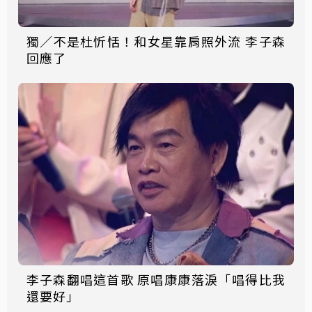
獨／不是杜忻恬！和女星靠肩照外流 李子森
回應了
李子森翻唱這首歌 原唱康康落淚「唱得比我
還要好」