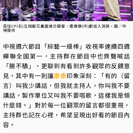
森恬CP(右)互相獻花畫面過分甜蜜，遭康康(中)虧送入洞房。圖／中
視提供
中視週六節目「綜藝一級棒」收視率連續四週
蟬聯全國第一，主持群在節目中也齊聲喊話
「勝不驕」，更聊到有看到許多觀眾的反饋意
見，其中有一則讓
康康
印象深刻：「有的（留
言）叫我少講話，但我就主持人，你叫我不要
講話，製作單位又叫我不要唱歌，這樣我是領
什麼錢。」對於每一位觀眾的留言都很重視，
主持群也記在心裡，希望呈現出好看的節目內
容。