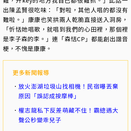
難，升key的地方我自己都很難抓。」此話一
出陳孟賢很吃味：「對啦，其他人唱的都沒有
難啦。」康康也笑拱兩人乾脆直接送入洞房，
「忻恬她唱歌，就唱到我們的心田裡，那個裡
是李子森的李。」連「森恬CP」都能創出諧音
梗，不愧是康康。
更多新聞報導
放火澎湖垃圾山找相機！民宿曝丟棄
原因「誤認成按摩棒」
權志龍私下反差萌藏不住！霸總遇大
聲公秒變乖兒子