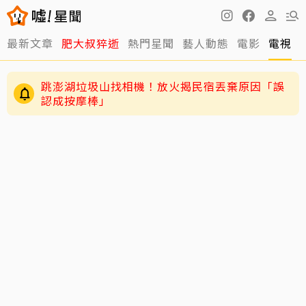
最新文章
肥大叔猝逝
熱門星聞
藝人動態
電影
電視
跳澎湖垃圾山找相機！放火揭民宿丟棄原因「誤
認成按摩棒」
GD私下反差萌藏不住！霸總遇大聲公秒變乖兒
子、與法師合照掀網暴動