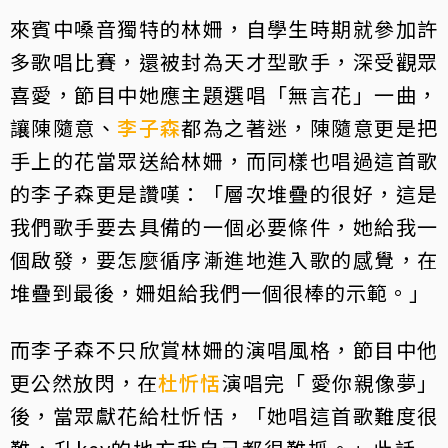
來賓中嗓音獨特的林姍，自學生時期就參加許
多歌唱比賽，還被封為天才型歌手，深受觀眾
喜愛，節目中她應主題選唱「無言花」一曲，
讓陳隨意、
李子森
都為之著迷，陳隨意更是把
手上的花當眾送給林姍，而同樣也唱過這首歌
的李子森更是讚嘆：「層次堆疊的很好，這是
我們歌手要去具備的一個必要條件，她給我一
個啟發，要怎麼循序漸進地進入歌的感覺，在
堆疊到最後，姍姐給我們一個很棒的示範。」
而李子森不只欣賞林姍的演唱風格，節目中他
更公然放閃，在
杜忻恬
演唱完「 愛你親像夢」
後，當眾獻花給杜忻恬，「她唱這首歌難度很