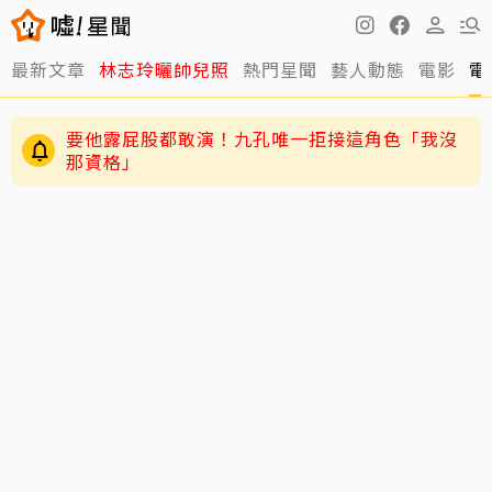
最新文章
林志玲曬帥兒照
熱門星聞
藝人動態
電影
電
要他露屁股都敢演！九孔唯一拒接這角色「我沒
那資格」
姜厚任護愛12點聲明重砲反擊！駁小24歲女友
「當小三」嗆：講三小？