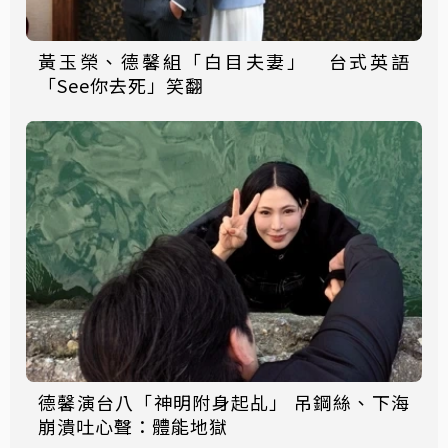
黃玉榮、德馨組「白目夫妻」 台式英語
「See你去死」笑翻
德馨演台八「神明附身起乩」 吊鋼絲、下海
崩潰吐心聲：體能地獄