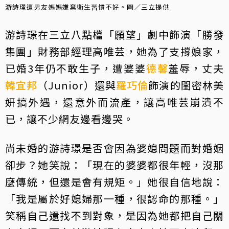
游詩璟遭男友媽媽嫌棄衛生習慣不好。圖／三立提供
游詩璟在三立八點檔「願望」劇中飾演「勝發
集團」財務部經理高唯芸，她為了支撐娘家，
已婚3年仍不敢生子，遭婆婆
德馨
羞辱，丈夫
韓宜邦
（Junior）還與
羅巧倫
飾演的閨密林美
妍搞外遇，還意外而流產，讓高唯芸崩潰不
已，讓不少網友邊看邊哭。
尚未婚的游詩璟是否會因為婆媳問題而對婚姻
卻步？她笑說：「現在的婆婆都很年輕，沒那
麼傳統，但還是會有規矩。」她很自信地說：
「我是屬於好媳婦那一種，很認命的那種。」
笑稱自己還找不到對象，是因為她都把自己關