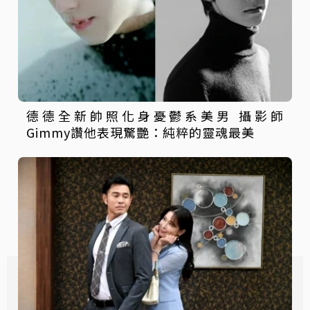
德德全新帥照化身憂鬱系美男 攝影師
Gimmy讚他表現驚艷：純粹的靈魂最美