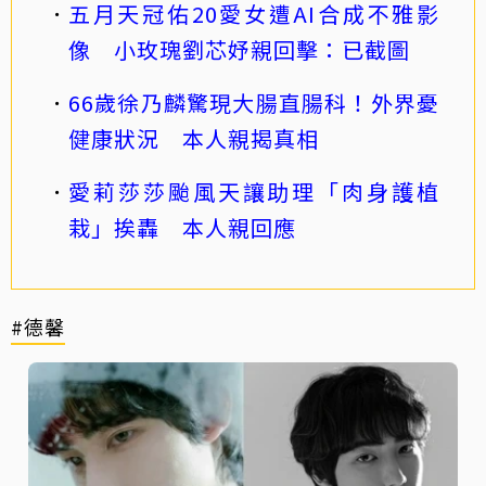
五月天冠佑20愛女遭AI合成不雅影
像 小玫瑰劉芯妤親回擊：已截圖
66歲徐乃麟驚現大腸直腸科！外界憂
健康狀況 本人親揭真相
愛莉莎莎颱風天讓助理「肉身護植
栽」挨轟 本人親回應
#德馨