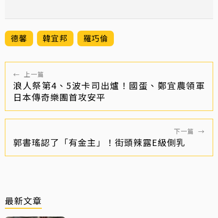
德馨
韓宜邦
羅巧倫
←
上一篇
浪人祭第4、5波卡司出爐！國蛋、鄭宜農領軍
日本傳奇樂團首攻安平
下一篇
→
郭書瑤認了「有金主」！街頭辣露E級側乳
最新文章