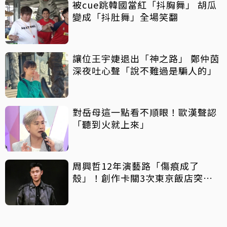
被cue跳韓國當紅「抖胸舞」 胡瓜
變成「抖肚舞」全場笑翻
讓位王宇婕退出「神之路」 鄭仲茵
深夜吐心聲「說不難過是騙人的」
對岳母這一點看不順眼！歐漢聲認
「聽到火就上來」
周興哲12年演藝路「傷痕成了
殼」！創作卡關3次東京飯店突找
回靈感