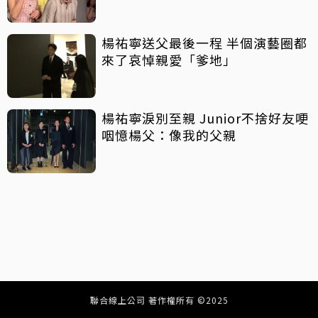
楊祐寧送父最後一程 半個演藝圈都
來了哀悼親愛「爹地」
楊祐寧淚別至親 Junior不捨好友哽
咽憶楊父：像我的父親
聯合線上公司 著作權所有 ©2025