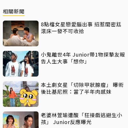
相關新聞
8點檔女星戀愛腦出事 招惹閨密尪
滾床一發不可收拾
小鬼離世4年 Junior帶1物探摯友報
告人生大事「想你」
本土劇女星「切除甲狀腺瘤」 曝術
後比基尼照：當了半年肉感妹
老婆林萱瑜遭酸「狂接戲逃避生小
孩」 Junior反應曝光