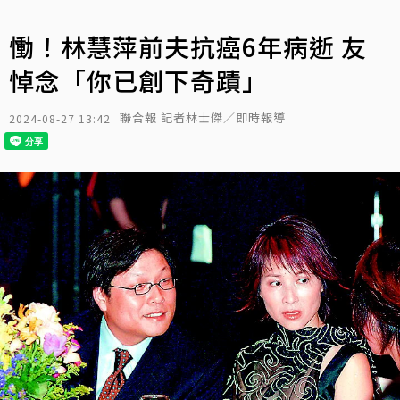
慟！林慧萍前夫抗癌6年病逝 友
悼念「你已創下奇蹟」
聯合報 記者林士傑／即時報導
2024-08-27 13:42