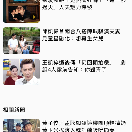
過火」人夫魅力爆發
邱凱偉首闖台八搭陳珮騏演夫妻
見童星融化：想再生女兒
王凱猝逝後傳「仍回棚拍戲」 劇
組4人靈前告知：你殺青了
相關新聞
黃子佼／孟耿如聽這樂團順暢擠奶
黃玉米搖滾入魂訓練吸吮節奏