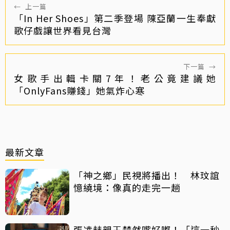
←
上一篇
「In Her Shoes」第二季登場 陳亞蘭一生奉獻
歌仔戲讓世界看見台灣
下一篇
→
女歌手出輯卡關7年！老公竟建議她
「OnlyFans賺錢」她氣炸心寒
最新文章
「神之鄉」民視將播出！ 林玟誼
憶繞境：像真的走完一趟
張凌赫親王楚然嘴好嘟！「這一秒