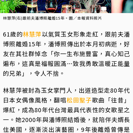
林慧萍(右)跟前夫潘博照離婚15年。圖／本報資料照片
61歲的
林慧萍
以氣質玉女形象走紅，跟前夫潘
博照離婚15年，潘博照傳出於本月初病逝，好
友在其社群悼念「你一生布施豐富，真心知己
遍布，這真是福報圓滿…致我勇敢溫暖正能量
的兄弟」，令人不捨。
林慧萍被封為玉女掌門人，出道造型走80年代
日本女偶像風格，翻唱
松田聖子
歌曲「往昔」
爆紅，成為80年代台灣最具代表性的女歌星之
一。她2000年與潘博照結婚後，就陪伴夫婿長
住美國，逐漸淡出演藝圈，9年後離婚曾傳是