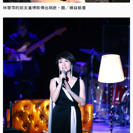
林慧萍的前夫潘博照傳出病逝。圖／摘自臉書