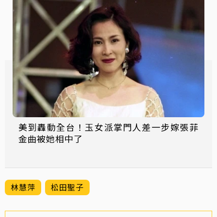
美到轟動全台！玉女派掌門人差一步嫁張菲
金曲被她相中了
林慧萍
松田聖子