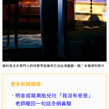
被封為玉女掌門人的林慧萍這幾年已淡出演藝圈。圖／本報資料照片
更多新聞報導
明金成龍鳳胎兒吐「我沒有爸爸」
老師暖回一句話全網鼻酸