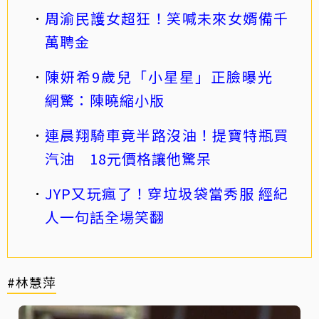
周渝民護女超狂！笑喊未來女婿備千
萬聘金
陳妍希9歲兒「小星星」正臉曝光
網驚：陳曉縮小版
連晨翔騎車竟半路沒油！提寶特瓶買
汽油 18元價格讓他驚呆
JYP又玩瘋了！穿垃圾袋當秀服 經紀
人一句話全場笑翻
#林慧萍