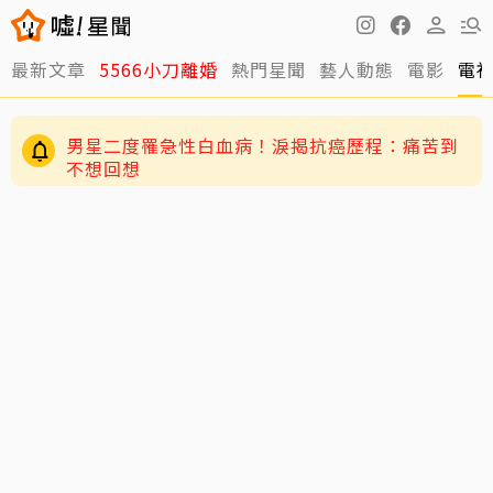
最新文章
5566小刀離婚
熱門星聞
藝人動態
電影
電
男星二度罹急性白血病！淚揭抗癌歷程：痛苦到
不想回想
周董兒子Romeo變身「小小中醫」！昆凌驚爆8
歲兒會把脈