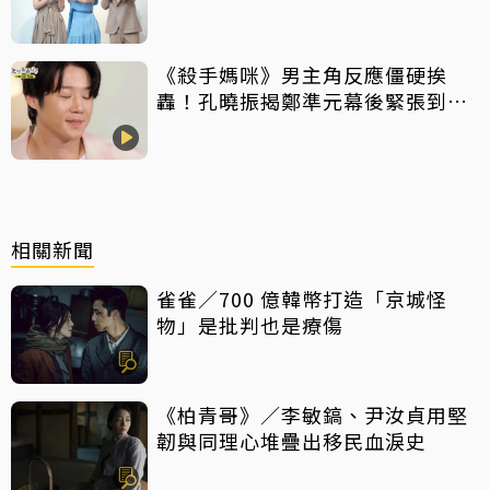
《殺手媽咪》男主角反應僵硬挨
轟！孔曉振揭鄭準元幕後緊張到
吐 評論家開砲：積極一點
相關新聞
雀雀／700 億韓幣打造「京城怪
物」是批判也是療傷
《柏青哥》／李敏鎬、尹汝貞用堅
韌與同理心堆疊出移民血淚史