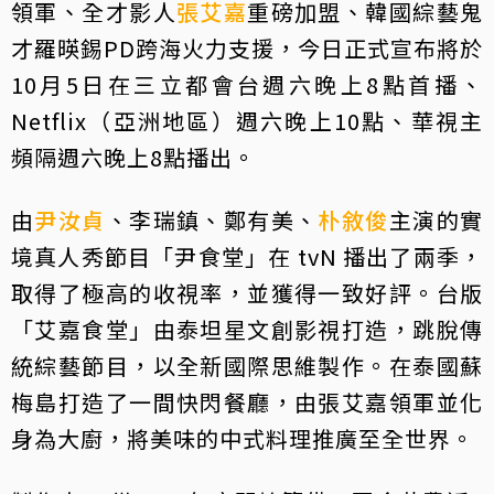
領軍、全才影人
張艾嘉
重磅加盟、韓國綜藝鬼
才羅暎錫PD跨海火力支援，今日正式宣布將於
10月5日在三立都會台週六晚上8點首播、
Netflix（亞洲地區）週六晚上10點、華視主
頻隔週六晚上8點播出。
由
尹汝貞
、李瑞鎮、鄭有美、
朴敘俊
主演的實
境真人秀節目「尹食堂」在 tvN 播出了兩季，
取得了極高的收視率，並獲得一致好評。台版
「艾嘉食堂」由泰坦星文創影視打造，跳脫傳
統綜藝節目，以全新國際思維製作。在泰國蘇
梅島打造了一間快閃餐廳，由張艾嘉領軍並化
身為大廚，將美味的中式料理推廣至全世界。