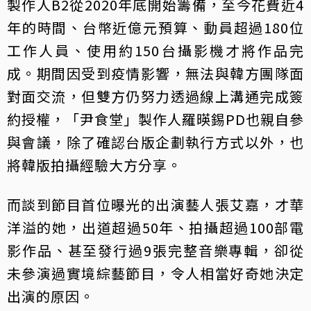
製作人B2從2020年底開始籌備，至今花費近4
年的時間、台幣近億元預算、動員超過180位
工作人員、使用約150台攝影機才將作品完
成。期間因受到疫情影響，無法與韓方團隊面
對面交流，但雙方仍努力透過線上溝通完成簽
約授權，「尹食堂」製作人羅暎錫PD也親自參
與會議，除了確認台版企劃執行方式以外，也
將韓版拍攝經驗大方分享。
而談到節目首位曝光的出演藝人張艾嘉，才華
洋溢的她，出道超過50年、拍攝超過100部電
影作品、甚至發行過9張完整音樂專輯，卻從
未參演過實境綜藝節目，令人相當好奇她決定
出演的原因。