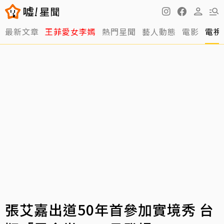
最新文章
王菲愛女李嫣
熱門星聞
藝人動態
電影
電視
張艾嘉出道50年首參加實境秀 台