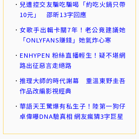
兒遭控交友騙吃騙喝「約吃火鍋只帶
10元」 邵昕13字回應
女歌手出輯卡關7年！老公竟建議她
「ONLYFANS賺錢」她氣炸心寒
ENHYPEN 粉絲直播輕生！疑不堪網
路出征惡言走絕路
推理大師的時代謝幕 重溫東野圭吾
作品改編影視經典
華語天王驚爆有私生子！陸第一狗仔
卓偉曝DNA驗真相 網友瘋猜3字巨星