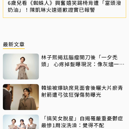
6歲兒看《蜘蛛人》興奮嬉笑踢椅背遭「當頭潑
奶油」！陳凱琳火速道歉證實已報警
最新文章
林子熙揭尪腦瘤開刀後「一夕禿
頭」 心疼掉髮曝現況：像灰燼一直
飛走
韓瑜被爆缺席見面會後曬大片瘀青
射箭遭弓弦狂彈傷勢曝光
「搞笑女脫星」自揭罹嚴重憂鬱症
最慘1周沒洗澡：覺得不配