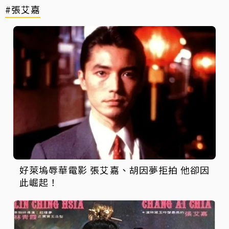
#張艾嘉
好萊塢辱華電影 張艾嘉、胡因夢拒拍 他卻因
此崛起！