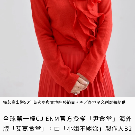
張艾嘉出道50年首次參與實境綜藝節目。圖／泰坦星文創影視提供
全球第一檔CJ ENM官方授權「尹食堂」海外
版「艾嘉食堂」，由「小姐不熙娣」製作人B2