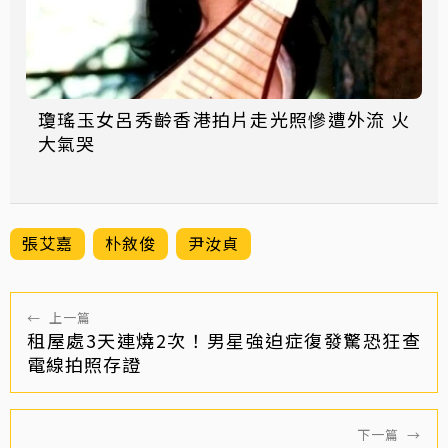
瓊瑤玉女呂秀齡香港拍片走光照慘遭外流 火
大氣哭
張艾嘉
朴敘俊
尹汝貞
←
上一篇
租屋處3天連燒2次！男星強迫症復發驚恐狂查
電線拍照存證
下一篇
→