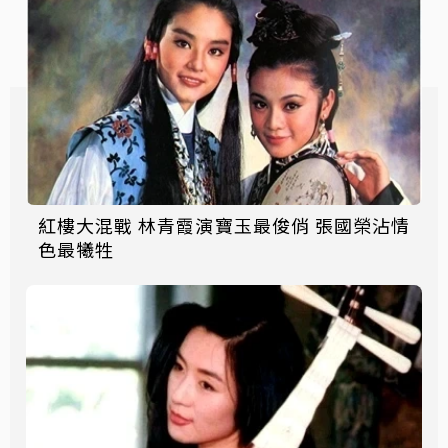
紅樓大混戰 林青霞演寶玉最俊俏 張國榮沾情
色最犧牲