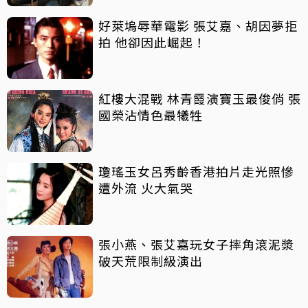
好萊塢辱華電影 張艾嘉、胡因夢拒
拍 他卻因此崛起！
紅樓大混戰 林青霞演寶玉最俊俏 張
國榮沾情色最犧牲
瓊瑤玉女呂秀齡香港拍片走光照慘
遭外流 火大氣哭
張小燕、張艾嘉玩女子摔角滾泥漿
破天荒限制級演出