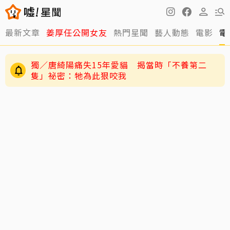
最新文章
姜厚任公開女友
熱門星聞
藝人動態
電影
電
獨／唐綺陽痛失15年愛貓 揭當時「不養第二
隻」祕密：牠為此狠咬我
王仁甫紐西蘭旅遊開箱岑永康豪宅！林義傑、吳
速玲同行 夢幻美景全曝光