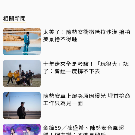
相關新聞
太美了！陳勢安衝撒哈拉沙漠 搶拍
美景捨不得睡
十年走來全是考驗！「玩很大」認
了：曾經一度撐不下去
陳勢安車上爆哭原因曝光 埋首拚命
工作只為見一面
金鐘59／孫盛希、陳勢安台風超
穩！網友讚：不愧是歌后