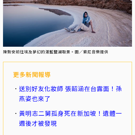
陳勢安前往埃及夢幻的湛藍鹽湖取景。圖／索尼音樂提供
更多新聞報導
送別好友化妝師 張韶涵在台露面！孫
燕姿也來了
黃明志二舅孤身死在新加坡！遺體一
週後才被發現