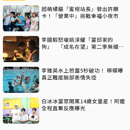
超萌橘貓「蜜柑站長」發出許願
卡！「營業中」挑戰幸福小夜市
李國毅怒嗆姚淳耀「當邱家的
狗」 「成名在望」第二季無縫開
播
李雅英水上芭蕾5秒破功！ 檸檬曝
真正難度臉部表情失控
白冰冰當眾開罵14歲女童星！阿嬤
全程直擊反應曝光