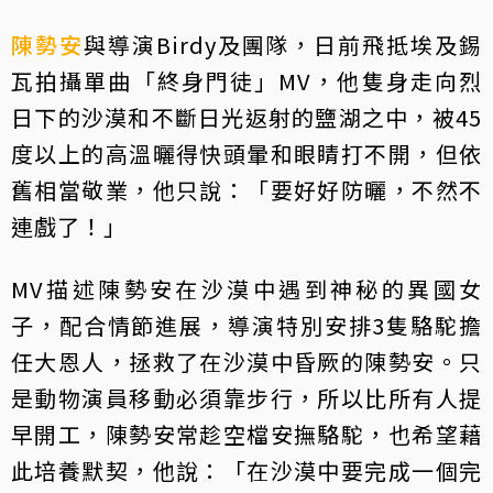
陳勢安
與導演Birdy及團隊，日前飛抵埃及錫
瓦拍攝單曲「終身門徒」MV，他隻身走向烈
日下的沙漠和不斷日光返射的鹽湖之中，被45
度以上的高溫曬得快頭暈和眼睛打不開，但依
舊相當敬業，他只說：「要好好防曬，不然不
連戲了！」
MV描述陳勢安在沙漠中遇到神秘的異國女
子，配合情節進展，導演特別安排3隻駱駝擔
任大恩人，拯救了在沙漠中昏厥的陳勢安。只
是動物演員移動必須靠步行，所以比所有人提
早開工，陳勢安常趁空檔安撫駱駝，也希望藉
此培養默契，他說：「在沙漠中要完成一個完