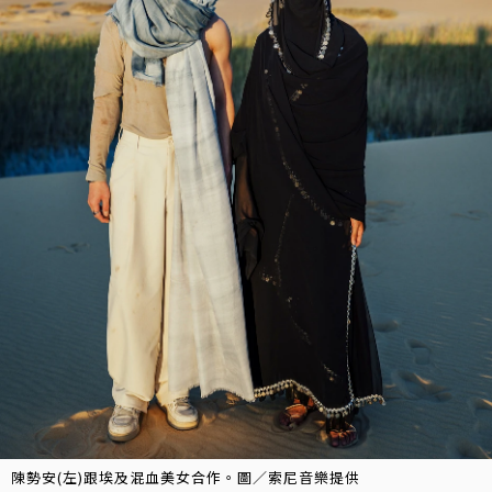
陳勢安(左)跟埃及混血美女合作。圖／索尼音樂提供