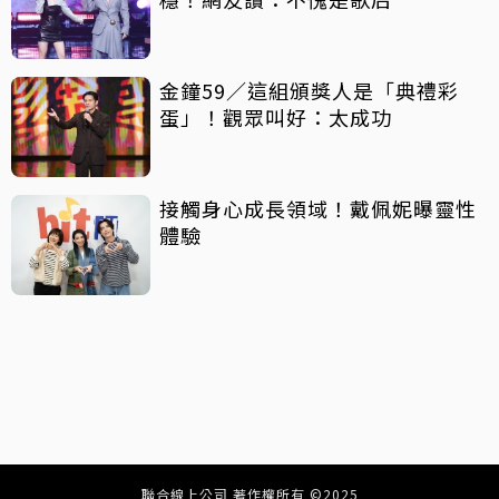
金鐘59／這組頒獎人是「典禮彩
蛋」！觀眾叫好：太成功
接觸身心成長領域！戴佩妮曝靈性
體驗
聯合線上公司 著作權所有 ©2025