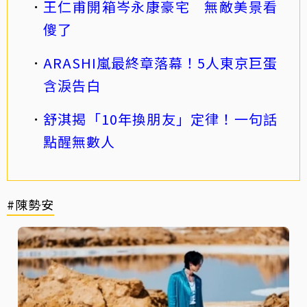
王仁甫開箱岑永康豪宅 無敵美景看
傻了
ARASHI嵐最終章落幕！5人東京巨蛋
含淚告白
舒淇揭「10年換朋友」定律！一句話
點醒無數人
#陳勢安