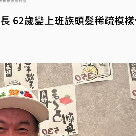
稀疏模樣像志村健
.團長 62歲變上班族頭髮稀疏模