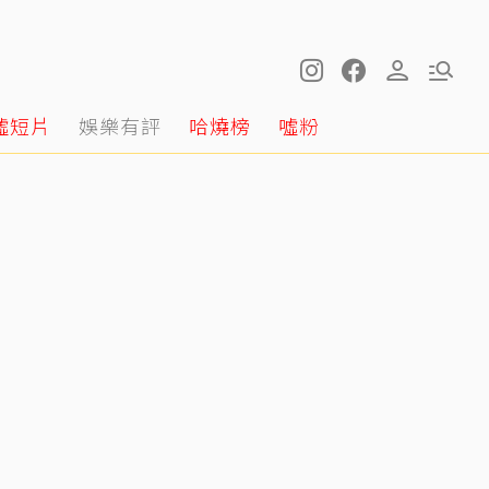
噓短片
娛樂有評
哈燒榜
噓粉