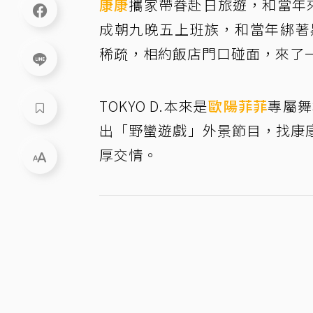
康康
攜家帶眷赴日旅遊，和當年來台
成朝九晚五上班族，和當年綁著
稀疏，相約飯店門口碰面，來了
TOKYO D.本來是
歐陽菲菲
專屬舞
出「野蠻遊戲」外景節目，找康康、
厚交情。