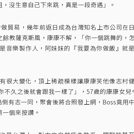
姐，沒生意自己下來跳，真是一段奇遇」。
留在台灣做貿易，幾年前返日成為台灣知名上市公司在
之餘教薩克斯風，康康不解，「你一個跳舞的，
灣曾是音樂製作人，阿妹妹的『我要為你做飯』就
型也有很大變化，頂上稀疏模樣讓康康笑他像志村
「你不久之後就會跟我一樣了」，57歲的康康女兒
這點倒有志一同，聚會後將合照發上網，Boss竟用
第一個來按讚。