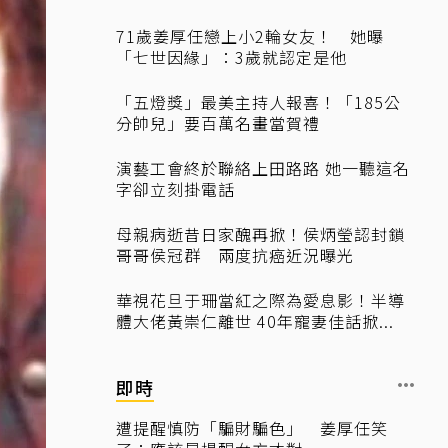
71歲姜厚任戀上小2輪女友！ 她曝
「七世因緣」：3歲就認定是他
「五燈獎」最美主持人報喜！「185公
分帥兒」要百萬名畫當賀禮
演藝工會終於聯絡上田路路 她一聽這名
字卻立刻掛電話
母親病逝昔日家醜再掀！侯炳瑩認封鎖
哥哥侯冠群 兩度抗癌近況曝光
華視花旦于珊當紅之際為愛息影！半導
體大佬黃崇仁離世 40年寵妻佳話掀...
即時
遭提醒慎防「騙財騙色」 姜厚任笑