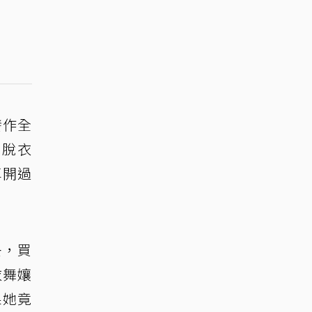
發作全
跳脫衣
車開過
去，買
衣舞孃
果她竟