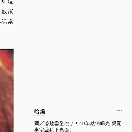
至知道
如數家
心話當
哈燒
獨／潘越雲全說了！40年感情曝光 揭開
李宗盛私下真面目