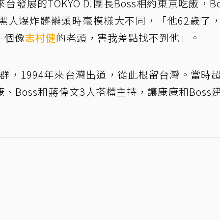
發展的TOKYO D.團長Boss相約東京吃飯，Bo
黑人爆炸髒辮頭時毫模樣大不同，「他62歲了
一個像
志村健
的老頭，害我差點找不到他」。
群，1994年來台灣出道，從此根留台灣。當時
Boss和蔣偉文3人搭檔主持，讓康康和Boss