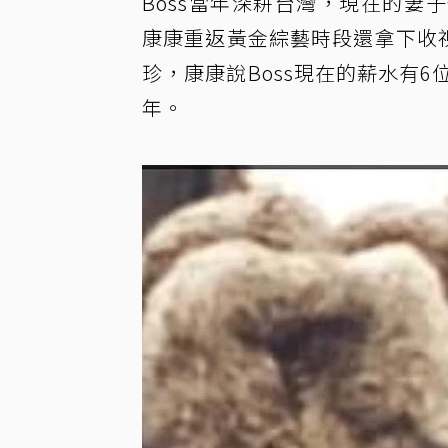
Boss當年深耕台灣，現在的
康康重返黃金綜藝時段還拿下收視
珍，康康說Boss現在的薪水有
年。