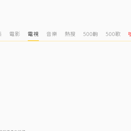
態
電影
電視
音樂
熱搜
500齣
500歌