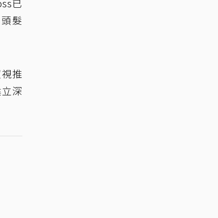
ss已
，頭髮
超視推
建立深