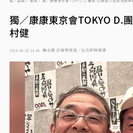
噓！星聞
電視
獨／康康東京會TOKYO D.團長 62歲變上班族頭髮
獨／康康東京會TOKYO D
村健
聯合報 記者葉君遠／台北即時報導
2024-08-28 16:48