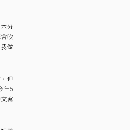
日本分
怎會吹
是我做
健，但
今年5
中文寫