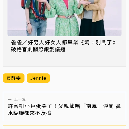
雀雀／好男人好女人都畢業《媽，別鬧了》
破格喜劇關照銀髮議題
賈靜雯
Jennie
←
上一篇
許富凱小巨蛋哭了！父親節唱「南風」淚崩 鼻
水糊臉都來不及擦