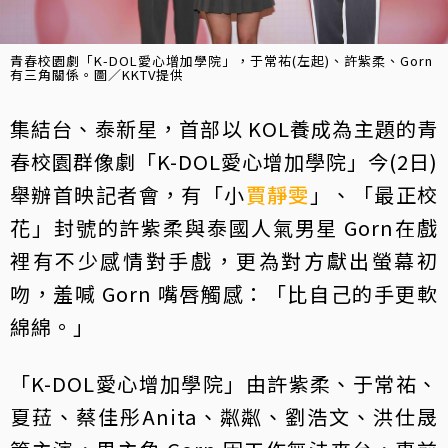
青春校園劇「K-DOL愛心增加學院」，于常祐(左起)、許紫柔、Gorn
有三角關係。圖／KKTV提供
集結台、泰新星，首部以 KOL養成為主題的青
春校園群像劇「K-DOL愛心增加學院」今(2日)
舉辦首映記者會，有「小
賈靜雯
」、「最正校
花」封號的許紫柔與泰國人氣男星 Gorn在戲
裡有不少感情對手戲，更為對方獻出螢幕初
吻，羞喊 Gorn 嘴唇觸感：「比自己的手更軟
綿綿。」
「K-DOL愛心增加學院」由許紫柔、于常祐、
夏菈、蔡佳彤Anita、粼粼、劉浩文、洪仕晟