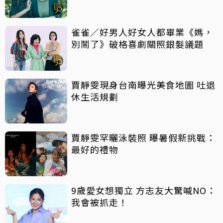
雀雀／好男人好女人都畢業《媽，
別鬧了》破格喜劇關照銀髮議題
賈靜雯現身台南曝光美食地圖 吐退
休生活規劃
賈靜雯罕曬泳裝照 曝暑假新挑戰：
最好的禮物
9歲愛女想獨立 方志友大驚喊NO：
我會被抓走！