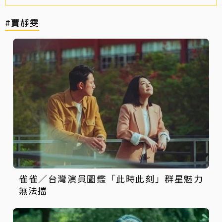
#賈靜雯
雀雀／台灣演員圖鑑「此時此刻」群星魅力
無法擋