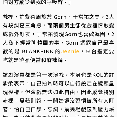
怕對方感受到我的呼吸聲。」
戲裡，許紫柔周旋於 Gorn、于常祐之間，3人
有段糾葛三角戀，而兩個男生卻從戲裡情敵變
成戲外好友，于常祐發現Gorn也喜歡韓團，2
人私下經常聊韓團的事，Gorn 透露自己最喜
歡的是 BLANKPINK 的
Jennie
，來台指定要
吃就是燒臘便當和麻辣鍋。
該劇演員都是第一次演戲，本身也是KOL的許
紫柔表示，自己拍片時可以自行設定在鏡頭呈
現模樣，但演戲無法如此自由，因此感覺特別
赤裸。夏菈則說，一開始還沒習慣被所有人盯
著，怕自己口誤、忘詞，前幾場戲感到壓力爆