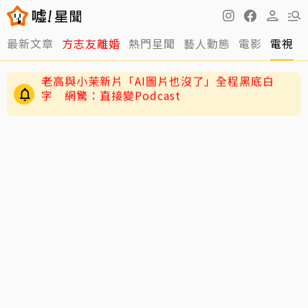
最新文章
方志友離婚
熱門星聞
藝人動態
電影
電視
快訊／方志友、楊銘威離婚了！結束12年婚「無
法再做情人永遠是家人」
老高與小茉新片「AI圖片也沒了」全程黑底白
字 網驚：直接變Podcast