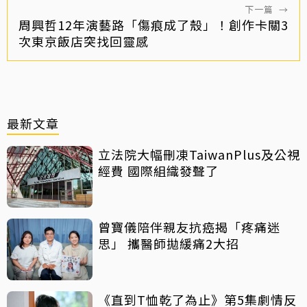
下一篇
→
周興哲12年演藝路「傷痕成了殼」！創作卡關3
次東京飯店突找回靈感
最新文章
立法院大幅刪凍TaiwanPlus及公視
經費 國際組織發聲了
曾寶儀陪伴親友抗癌揭「疼痛迷
思」 攜醫師拋緩痛2大招
《直到T恤乾了為止》第5集劇情反