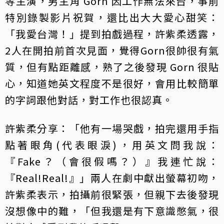
等主演，男主角 Gorn 因工作無法來台，事前
特別錄製影片祝賀，還比出大大愛心甜笑：
「我愛台灣！」提到拍戲過程，許紫柔透露，
2人在開拍前首次見面，覺得Gorn很帥很有氣
質，但有點距離感，熟了之後發現 Gorn 很貼
心，知道她英文程度不是很好，會用比較簡單
的字詞跟他對話，對工作也很認真。
許紫柔分享：「他有一場哭戲，拍完還用手指
點著眼角(代表眼淚)，用英文問我說：
『Fake？（會很假嗎？）』我連忙說：
『Real!Real!』」兩人在劇中獻出螢幕初吻，
許紫柔表示，拍攝前很緊張，但親下去後發現
沒想像中的難，「但我還是有下意識憋氣，很