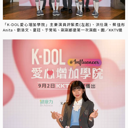
「K-DOL愛心增加學院」主要演員許紫柔(左起)、洪仕晟、蔡佳彤
Anita、劉浩文、夏菈、于常祐、粼粼都是第一次演戲。圖／KKTV提