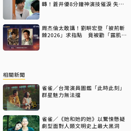
轉！蒼井優8分鐘神演技催淚 失蹤
丈夫突喊「我回來了」全網氣炸
周杰倫太敢講！劉畊宏登「披荊斬
棘2026」求指點 竟被勸「露肌肉
就好」
相關新聞
雀雀／台灣演員圖鑑「此時此刻」
群星魅力無法擋
雀雀／《她和她的她》以驚悚懸疑
劇型面對人類文明史上最大黑洞