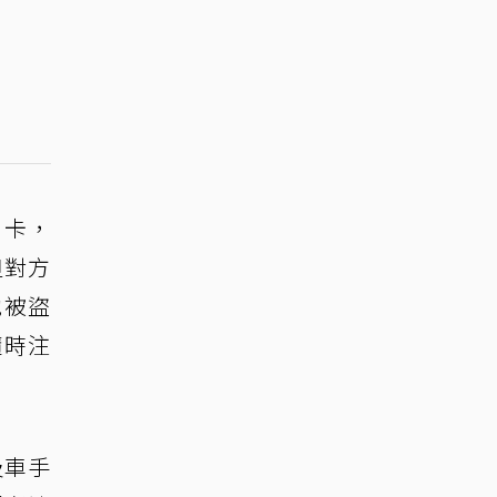
刷卡，
但對方
他被盜
隨時注
及車手