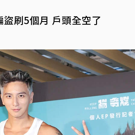
盜刷5個月 戶頭全空了