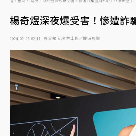
噓！星聞
電視
楊奇煜深夜爆受害！慘遭詐騙盜刷5個月 戶頭全空了
楊奇煜深夜爆受害！慘遭詐騙
聯合報 記者林士傑／即時報導
2024-09-03 02:11