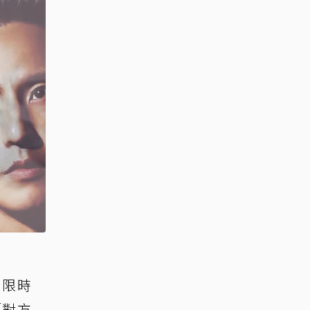
G限時
「對方