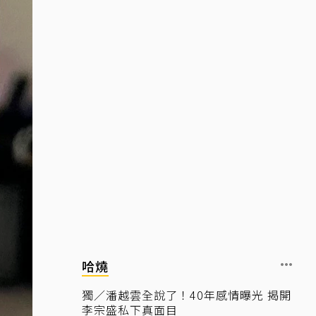
哈燒
獨／潘越雲全說了！40年感情曝光 揭開
李宗盛私下真面目