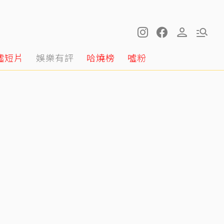
噓短片
娛樂有評
哈燒榜
噓粉