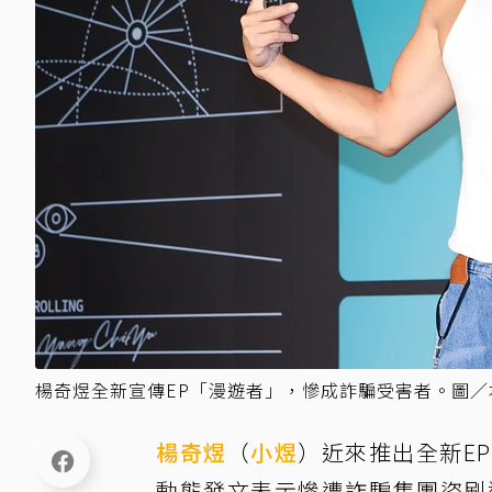
楊奇煜全新宣傳EP「漫遊者」，慘成詐騙受害者。圖／
楊奇煜
（
小煜
）近來推出全新E
動態發文表示慘遭詐騙集團盜刷