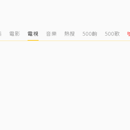
態
電影
電視
音樂
熱搜
500齣
500歌