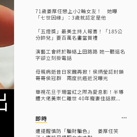
71歲姜厚任戀上小2輪女友！ 她曝
「七世因緣」：3歲就認定是他
「五燈獎」最美主持人報喜！「185公
分帥兒」要百萬名畫當賀禮
演藝工會終於聯絡上田路路 她一聽這名
字卻立刻掛電話
母親病逝昔日家醜再掀！侯炳瑩認封鎖
哥哥侯冠群 兩度抗癌近況曝光
華視花旦于珊當紅之際為愛息影！半導
體大佬黃崇仁離世 40年寵妻佳話掀...
即時
遭提醒慎防「騙財騙色」 姜厚任笑