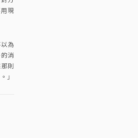
要用現
不以為
多的消
來那則
了。」