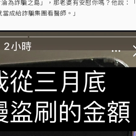
會淪為詐騙之島」，那老婆有安慰你嗎？他說：
就當成給詐騙集團看醫師。」