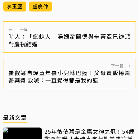
李玉璽
盧廣仲
←
上一篇
時人：「蜘蛛人」湯姆霍蘭德與辛蒂亞已辦派
對慶祝結婚
下一篇
→
崔叡娜自爆童年罹小兒淋巴癌！父母賣飯捲籌
醫藥費 淚喊：一直覺得都是我的錯
最新文章
25年後依舊是金庸女神之冠！54歲
黎姿辣曬北半球真實狀態美成這樣