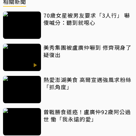
相關新聞
70歲女星被男友要求「3人行」 嚇
傻喊分：聽到就噁心
美秀集團被盧廣仲嚇到 修齊現身了
疑復出
熱愛澎湖美食 高爾宣遇強風求粉絲
「抓角度」
曾戰勝食道癌！盧廣仲92歲阿公過
世 慟「我永遠的愛」