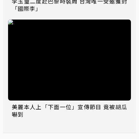
李玉璽二度赴巴黎時裝周 台灣唯一受邀獲封
「國際李」
美麗本人上「下面一位」宣傳節目 竟被胡瓜
嚇到