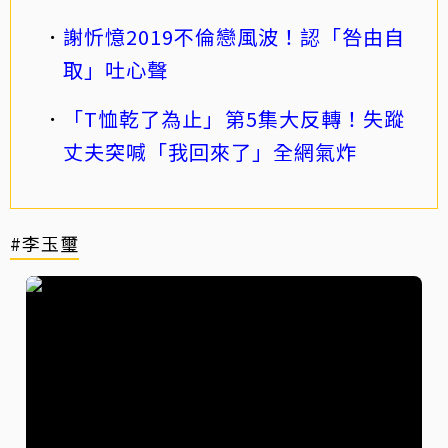
謝忻憶2019不倫戀風波！認「咎由自
取」吐心聲
「T恤乾了為止」第5集大反轉！失蹤
丈夫突喊「我回來了」全網氣炸
#李玉璽