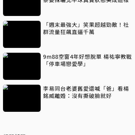
「週末最強大」笑果超越勁敵！社
群流量狂飆直逼千萬
9m88空窗4年好想脫單 楊祐寧教戰
「停車場戀愛學」
李易同台老婆舊愛還喊「爸」看楊
銘威離婚：沒有撕破臉就好