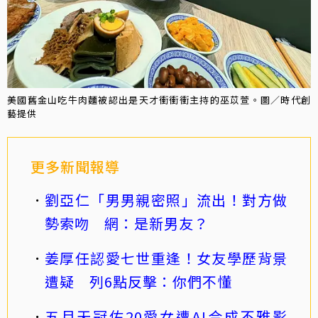
美國舊金山吃牛肉麵被認出是天才衝衝衝主持的巫苡萱。圖／時代創
藝提供
更多新聞報導
劉亞仁「男男親密照」流出！對方做
勢索吻 網：是新男友？
姜厚任認愛七世重逢！女友學歷背景
遭疑 列6點反擊：你們不懂
五月天冠佑20愛女遭AI合成不雅影