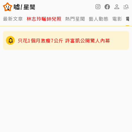
最新文章
林志玲曬帥兒照
熱門星聞
藝人動態
電影
電
只花1個月激瘦7公斤 許富凱公開驚人內幕