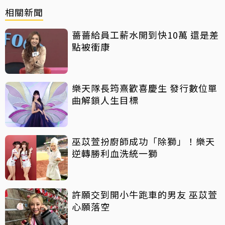
相關新聞
薔薔給員工薪水開到快10萬 還是差
點被衝康
樂天隊長筠熹歡喜慶生 發行數位單
曲解鎖人生目標
巫苡萱扮廚師成功「除獅」！樂天
逆轉勝利血洗統一獅
許願交到開小牛跑車的男友 巫苡萱
心願落空