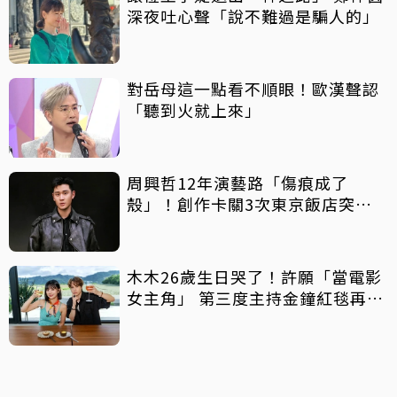
深夜吐心聲「說不難過是騙人的」
對岳母這一點看不順眼！歐漢聲認
「聽到火就上來」
周興哲12年演藝路「傷痕成了
殼」！創作卡關3次東京飯店突找
回靈感
木木26歲生日哭了！許願「當電影
女主角」 第三度主持金鐘紅毯再喊
話