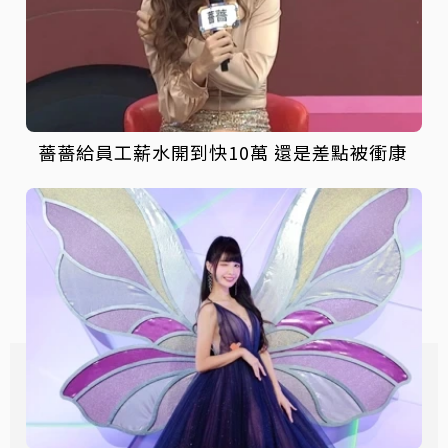
薔薔給員工薪水開到快10萬 還是差點被衝康