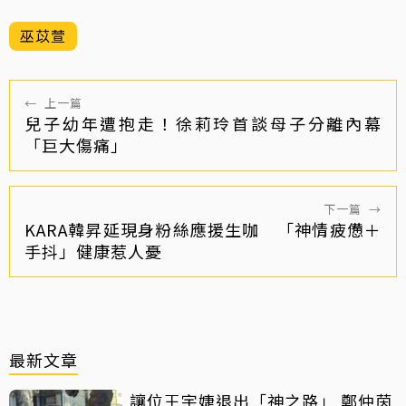
巫苡萱
←
上一篇
兒子幼年遭抱走！徐莉玲首談母子分離內幕
「巨大傷痛」
下一篇
→
KARA韓昇延現身粉絲應援生咖 「神情疲憊＋
手抖」健康惹人憂
最新文章
讓位王宇婕退出「神之路」 鄭仲茵