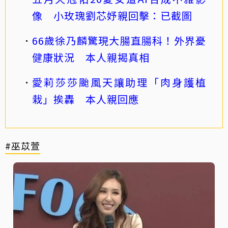
像 小玫瑰劉芯妤親回擊：已截圖
66歲徐乃麟驚現大腸直腸科！外界憂
健康狀況 本人親揭真相
愛莉莎莎颱風天讓助理「肉身護植
栽」挨轟 本人親回應
#巫苡萱