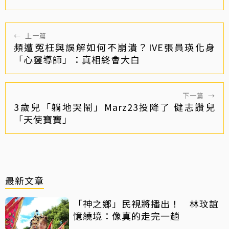
←
上一篇
頻遭冤枉與誤解如何不崩潰？IVE張員瑛化身
「心靈導師」：真相終會大白
下一篇
→
3歲兒「躺地哭鬧」Marz23投降了 健志讚兒
「天使寶寶」
最新文章
「神之鄉」民視將播出！ 林玟誼
憶繞境：像真的走完一趟