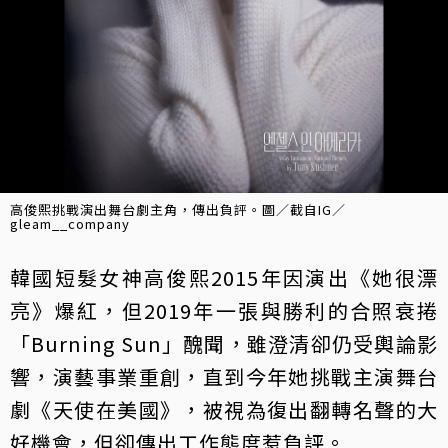
高俊熙挑戰演出舞台劇主角，傳出負評。圖／截自IG／
gleam__company
韓國短髮女神高俊熙2015年因演出《她很漂
亮》爆紅，但2019年一張與勝利的合照衰捲
「Burning Sun」醜聞，雖澄清卻仍受輿論影
響，演藝事業重創，直到今年她挑戰主演舞台
劇《天使在美國》，被視為復出翻轉名聲的大
好機會，但卻傳出工作態度惹負評。