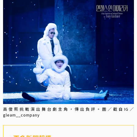
高俊熙挑戰演出舞台劇主角，傳出負評。圖／截自IG／
gleam__company