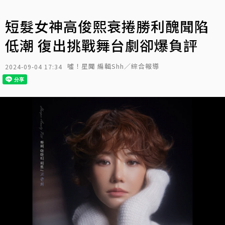
短髮女神高俊熙衰捲勝利醜聞陷
低潮 復出挑戰舞台劇卻爆負評
噓！星聞 編輯Shh／綜合報導
2024-09-04 17:34