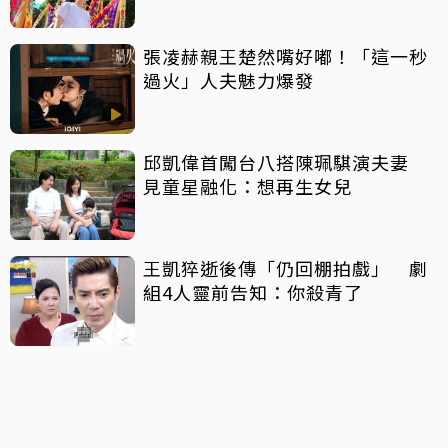
張凌赫親王楚然嘴好嘟！「這一秒
過火」人夫魅力爆發
邱凱偉首闖台八搭陳珮騏演夫妻
見童星融化：想再生女兒
王凱猝逝後傳「仍回棚拍戲」 劇
組4人靈前告知：你殺青了