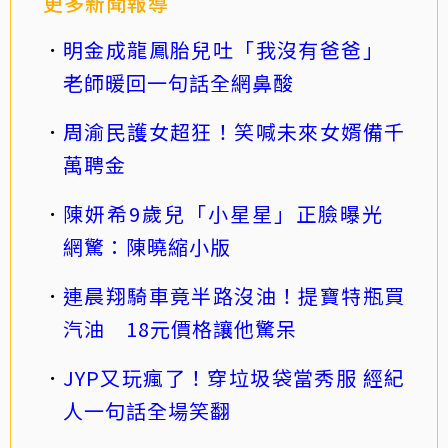
更多新聞報導
明金成龍鳳胎兒吐「我沒有爸爸」
老師暖回一句話全網鼻酸
周渝民護女超狂！笑喊未來女婿備千
萬聘金
陳妍希9歲兒「小星星」正臉曝光
網驚：陳曉縮小版
連晨翔騎車竟半路沒油！提寶特瓶買
汽油 18元價格讓他驚呆
JYP又玩瘋了！穿垃圾袋當秀服 經紀
人一句話全場笑翻