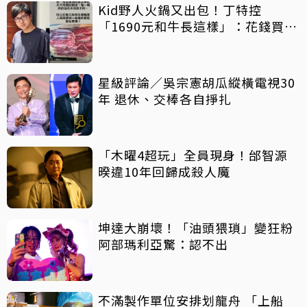
Kid野人火鍋又出包！丁特控
「1690元和牛長這樣」：花錢買罪
受
星級評論／吳宗憲胡瓜縱橫電視30
年 退休、交棒各自掙扎
「木曜4超玩」全員現身！邰智源
暌違10年回歸成殺人魔
坤達大崩壞！「油頭猥瑣」變狂粉
阿部瑪利亞驚：認不出
不滿製作單位安排划龍舟 「上船