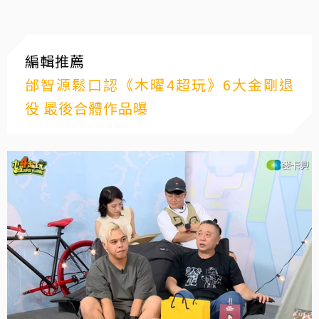
編輯推薦
邰智源鬆口認《木曜4超玩》6大金剛退
役 最後合體作品曝