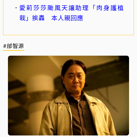
愛莉莎莎颱風天讓助理「肉身護植
栽」挨轟 本人親回應
#邰智源