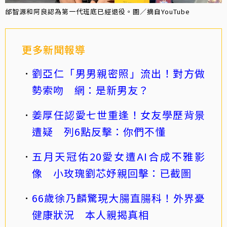
邰智源和阿良認為第一代班底已經退役。圖／摘自YouTube
更多新聞報導
劉亞仁「男男親密照」流出！對方做
勢索吻 網：是新男友？
姜厚任認愛七世重逢！女友學歷背景
遭疑 列6點反擊：你們不懂
五月天冠佑20愛女遭AI合成不雅影
像 小玫瑰劉芯妤親回擊：已截圖
66歲徐乃麟驚現大腸直腸科！外界憂
健康狀況 本人親揭真相