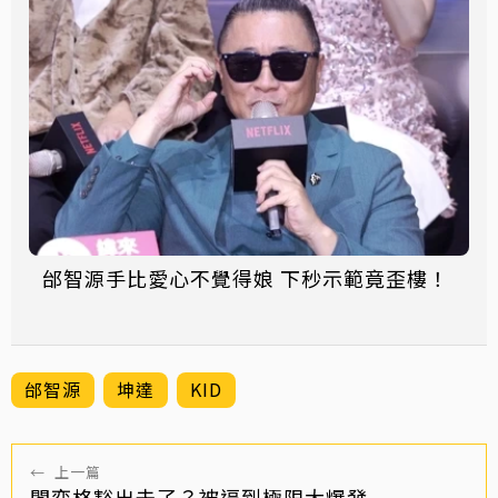
邰智源手比愛心不覺得娘 下秒示範竟歪樓！
邰智源
坤達
KID
←
上一篇
閻奕格豁出去了？被逼到極限大爆發