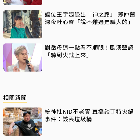
讓位王宇婕退出「神之路」 鄭仲茵
深夜吐心聲「說不難過是騙人的」
對岳母這一點看不順眼！歐漢聲認
「聽到火就上來」
相關新聞
統神批KID不老實 直播談丁特火鍋
事件：該丟垃圾桶