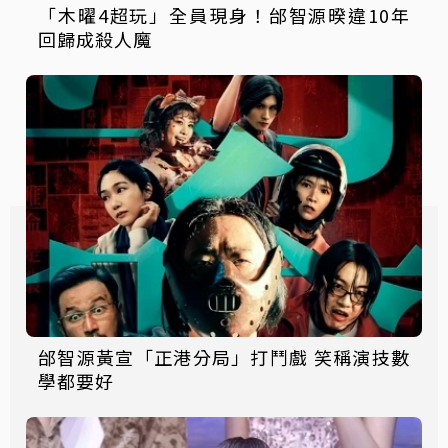
「木曜4超玩」全員現身！邰智源暌違10年
回歸成殺人魔
邰智源黃宣「正港分局」打鬥戲 笑稱演技數
學都要好