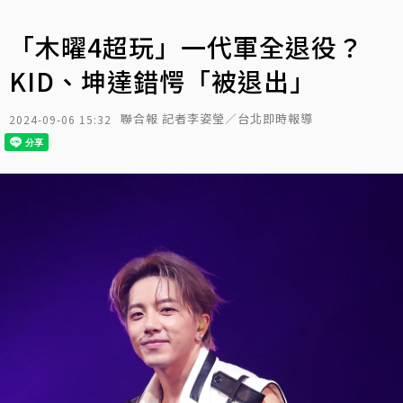
「木曜4超玩」一代軍全退役？
KID、坤達錯愕「被退出」
聯合報 記者李姿瑩／台北即時報導
2024-09-06 15:32