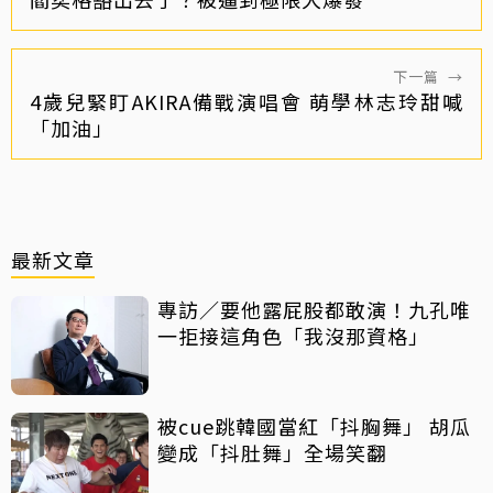
下一篇
→
4歲兒緊盯AKIRA備戰演唱會 萌學林志玲甜喊
「加油」
最新文章
專訪／要他露屁股都敢演！九孔唯
一拒接這角色「我沒那資格」
被cue跳韓國當紅「抖胸舞」 胡瓜
變成「抖肚舞」全場笑翻