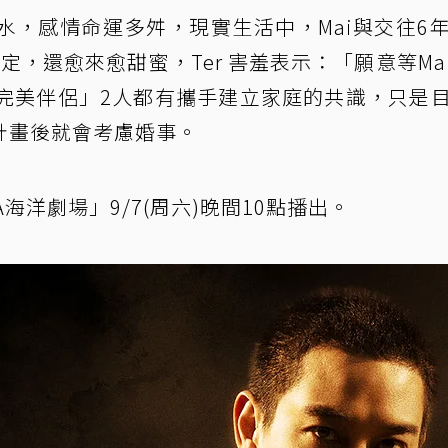
水，感情命運多舛，現實生活中，Mai與交往6
穩定，還愈來愈甜蜜，Ter 害羞表示：「願意等Ma
我的完美伴侶」2人都有攜手建立家庭的共識，只是
計畫後就會考慮婚事。
海洋劇場」9/7(周六)晚間10點播出。