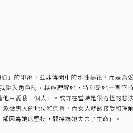
「婉通」的印象，並非傳聞中的水性楊花，而是為
我融入角色時，越能理解她，特別是她一直堅
望他只愛我一個人』。或許在當時是很奇怪的想
，象徵男人的地位和榮譽，而女人就該接受和理
，卻因為她的堅持，間接讓她失去了生命」。