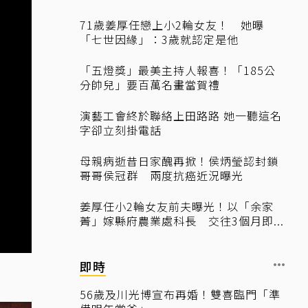
71歲姜厚任戀上小2輪女友！ 她曝
「七世因緣」：3歲就認定是他
「五燈獎」最美主持人報喜！「185公
分帥兒」要百萬名畫當賀禮
演藝工會終於聯絡上田路路 她一聽這名
字卻立刻掛電話
母親病逝昔日家醜再掀！侯炳瑩認封鎖
哥哥侯冠群 兩度抗癌近況曝光
姜厚任小2輪女友前夫曝光！以「余家
菁」嫁縣府農業處科長 交往3個月即...
即時
56歲及川光博宣布再婚！雙喜臨門「準