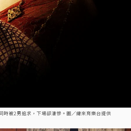
)同時被2男追求，下場卻淒慘。圖／緯來育樂台提供