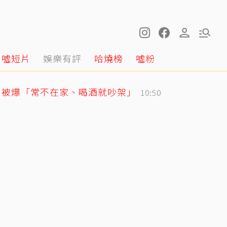
噓短片
娛樂有評
哈燒榜
噓粉
月被爆「常不在家、喝酒就吵架」
10:50