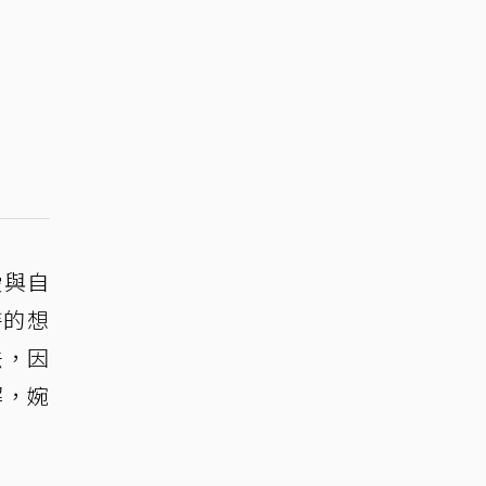
愛與自
持的想
法，因
解，婉