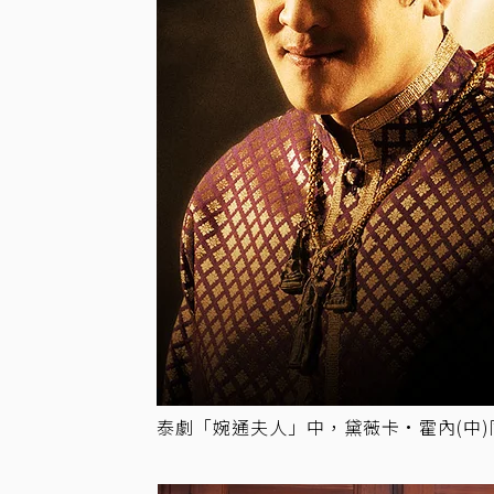
泰劇「婉通夫人」中，黛薇卡·霍內(中