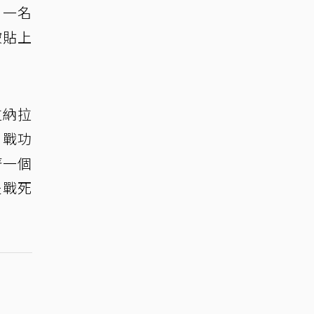
，一名
被貼上
拉納拉
」戰功
著一個
夫戰死