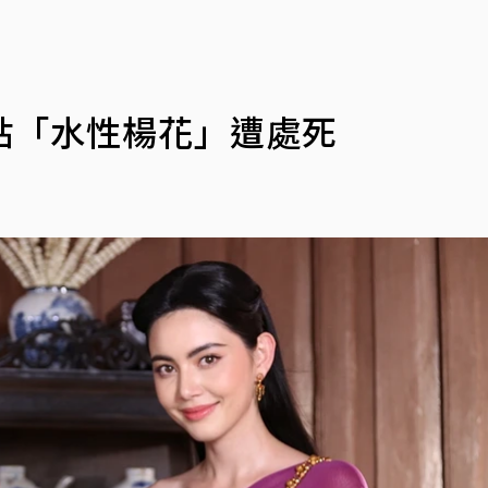
貼「水性楊花」遭處死