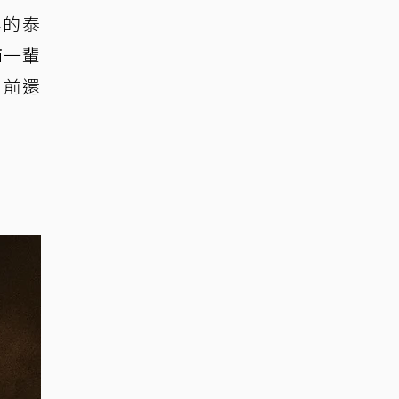
年的泰
i一輩
目前還