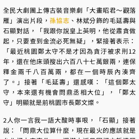
全民大劇團上傳古裝音樂劇「大畫昭君～觀落
雁」演出片段，
孫協志
、林斌分飾的毛延壽與
石顯對話，「我跟你說皇上英明，他從肅貪做
起，只要查到金流必死無疑」，緊接著表示：
「最近桃園鄭太守不是才因為貪汙被求刑12
年，還在他床頭搜出六百八十七萬銀兩，連保
釋金兩千八百萬兩，都在一個時辰內湊齊
了。」接著「毛延壽」還感嘆：「這個鄭太
守，本來還有機會問鼎丞相大位」，「鄭太
守」明顯就是前桃園市長鄭文燦。
2人你一言我一語大酸時事哏，「石顯」接著
說：「問鼎大位算什麼，現在最火的應該就是