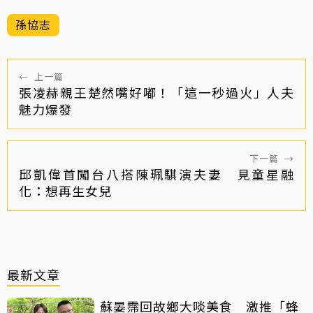
孫協志
←
上一篇
張凌赫親王楚然嘴好嘟！「這一秒過火」人夫
魅力爆發
下一篇
→
邱凱偉首闖台八搭陳珮騏演夫妻 見童星融
化：想再生女兒
最新文章
蘇晏霈回故鄉大啖美食 激推「蜂