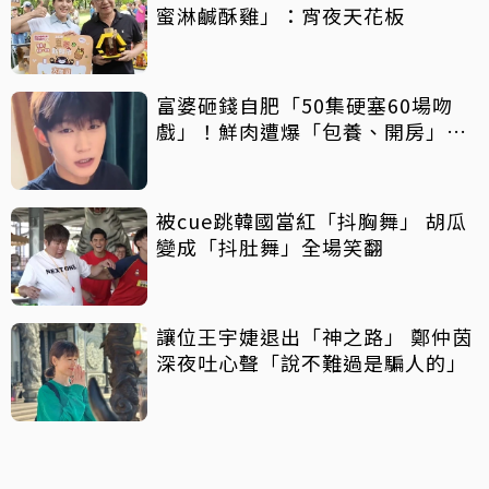
蜜淋鹹酥雞」：宵夜天花板
富婆砸錢自肥「50集硬塞60場吻
戲」！鮮肉遭爆「包養、開房」全
說了
被cue跳韓國當紅「抖胸舞」 胡瓜
變成「抖肚舞」全場笑翻
讓位王宇婕退出「神之路」 鄭仲茵
深夜吐心聲「說不難過是騙人的」