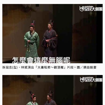
孫協志(左)、林斌演出「大畫昭君～觀落雁」片段。圖／摘自臉書