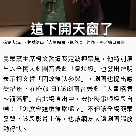
孫協志(左)、林斌演出「大畫昭君～觀落雁」片段。圖／摘自臉書
民眾黨主席柯文哲遭裁定羈押禁見，他特別演
出的全民大劇團音樂劇「倒垃圾」也發出聲明
表示柯文哲「因故無法參與」，劇團也提出應
變措施，在昨(8 日)該劇團音樂劇「大畫昭君
～觀落雁」台北場演出中，安排時事哏橋段自
嘲：「怎麼會這麼無腦呢？」不但讓全場觀眾
發聲，該段影片上傳，也讓網友大讚劇團腦筋
動得快。