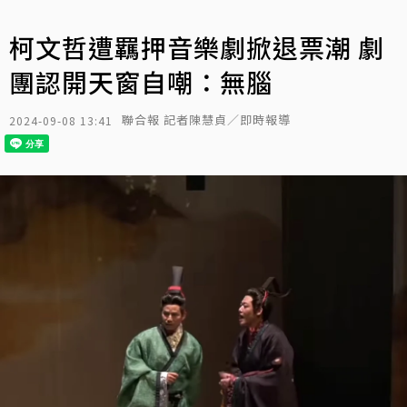
柯文哲遭羈押音樂劇掀退票潮 劇
團認開天窗自嘲：無腦
聯合報 記者陳慧貞／即時報導
2024-09-08 13:41