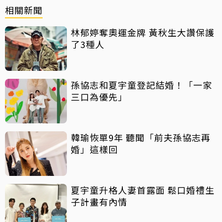
相關新聞
林郁婷奪奧運金牌 黃秋生大讚保護
了3種人
孫協志和夏宇童登記結婚！「一家
三口為優先」
韓瑜恢單9年 聽聞「前夫孫協志再
婚」這樣回
夏宇童升格人妻首露面 鬆口婚禮生
子計畫有內情