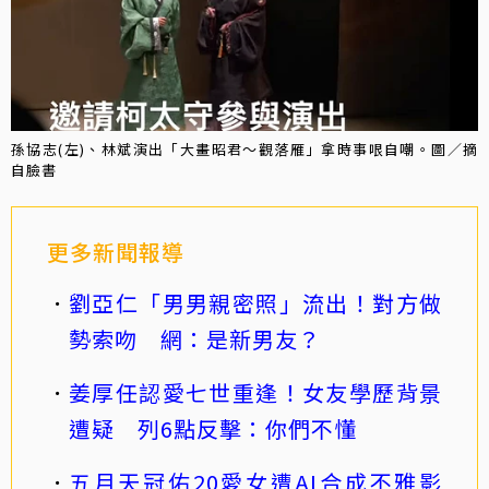
孫協志(左)、林斌演出「大畫昭君～觀落雁」拿時事哏自嘲。圖／摘
自臉書
更多新聞報導
劉亞仁「男男親密照」流出！對方做
勢索吻 網：是新男友？
姜厚任認愛七世重逢！女友學歷背景
遭疑 列6點反擊：你們不懂
五月天冠佑20愛女遭AI合成不雅影