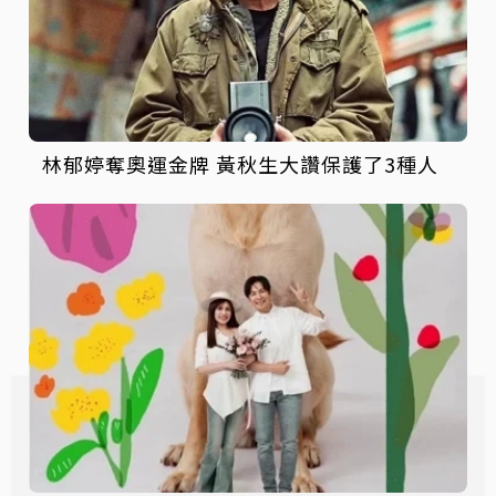
林郁婷奪奧運金牌 黃秋生大讚保護了3種人