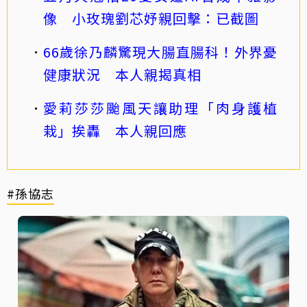
像 小玫瑰劉芯妤親回擊：已截圖
66歲徐乃麟驚現大腸直腸科！外界憂
健康狀況 本人親揭真相
愛莉莎莎颱風天讓助理「肉身護植
栽」挨轟 本人親回應
#孫協志