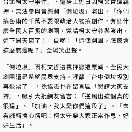
台北柯太守事件」，還搭上近日因柯文哲遭羈
押，無法參與音樂劇「倒垃圾」演出，「你們
搞藝術的千萬不要跟政治人物搞創作，有個什
麼全民大百戲的劇團，邀請柯太守參與演出，
這下開天窗了！」自嘲：「這個劇團，怎麼會
這麼無腦呢？」全場笑出聲。
「倒垃圾」因柯文哲遭羈押掀退票潮，全民大
劇團還是希望民眾支持，呼籲「台中倒垃圾別
再退票了」，孫協志也在留言區「懇請大家支
持」，吸引大批網友留言：「逆風出這個真的
很猛」、「加油，我太愛你們這段了」、「去
看戲轉換心情吧！柯太守要大家正常作息、好
好生活」。