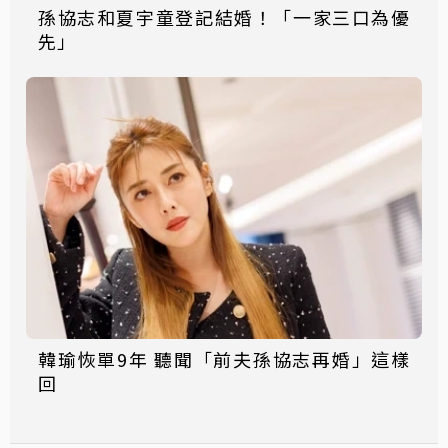
孫協志和夏宇童登記結婚！「一家三口為優
先」
韓瑜恢單9年 聽聞「前夫孫協志再婚」這樣
回