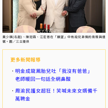
黃少祺(右起)、陳冠霖、江宏恩在「願望」中有段兄弟情的背叛與遺
憾。圖／三立提供
更多新聞報導
明金成龍鳳胎兒吐「我沒有爸爸」
老師暖回一句話全網鼻酸
周渝民護女超狂！笑喊未來女婿備千
萬聘金