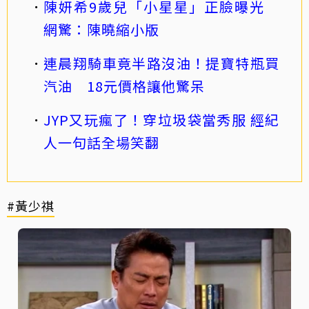
陳妍希9歲兒「小星星」正臉曝光
網驚：陳曉縮小版
連晨翔騎車竟半路沒油！提寶特瓶買
汽油 18元價格讓他驚呆
JYP又玩瘋了！穿垃圾袋當秀服 經紀
人一句話全場笑翻
#黃少祺