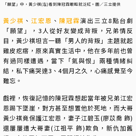
「願望」中，黃少祺(左)看到陳冠霖眼眶就泛紅。圖／三立提供
黃少祺
、
江宏恩
、
陳冠霖
演出三立8點台劇
「願望」，3人從好友變成背叛，兄弟情反
目，黃少祺坦言一聽「男人的背叛」主題就起
雞皮疙瘩，原來真實生活中，他在多年前也曾
有過同樣遭遇，當下「氣與恨」兩種情緒糾
結，私下痛哭達3、4個月之久，心痛感覺至今
難忘。
戲裡，恢復記憶的陳冠霖想起當年被兄弟江宏
恩踢下墜崖，對方甚至想置他於死地，而大哥
黃少祺竟保護江宏恩，妻子江碧玉(廖苡喬 飾)
還屢屢遭大哥妻(江祖平 飾)欺負，新仇加舊