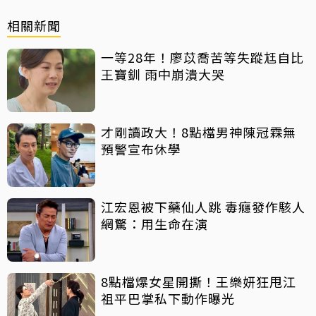
相關新聞
一等28年！廖苡喬苦等失蹤尪自比
王寶釧 雨中崩潰大哭
才剛讀政大！8點檔男神陳冠霖無
預警宣布休學
江宏恩被下藥仙人跳 毒癮發作駭人
網驚：用生命在演
8點檔爆女星開撕！王樂妍狂甩江
祖平巴掌私下動作曝光