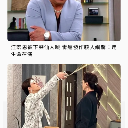
江宏恩被下藥仙人跳 毒癮發作駭人網驚：用
生命在演