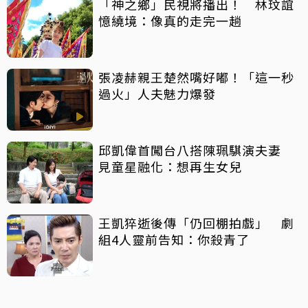
「神之鄉」民視將播出！ 林玟誼
憶繞境：像真的走完一趟
張凌赫親王楚然嘴好嘟！「這一秒
過火」人夫魅力爆發
邱凱偉首闖台八搭陳珮騏演夫妻
見童星融化：想再生女兒
王凱猝逝後傳「仍回棚拍戲」 劇
組4人靈前告知：你殺青了