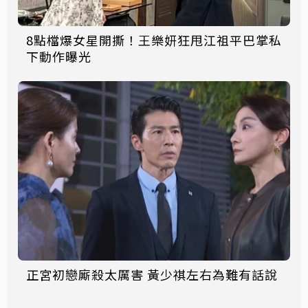
8點檔爆女星開撕！王樂妍狂甩江祖平巴掌私
下動作曝光
正宮初戀廝殺太厲害 黃少祺左右為難有話說