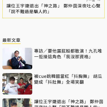
下一篇
→
讓位王宇婕退出「神之路」 鄭仲茵深夜吐心聲
「說不難過是騙人的」
最新文章
專訪／要他露屁股都敢演！九孔唯
一拒接這角色「我沒那資格」
被cue跳韓國當紅「抖胸舞」 胡瓜
變成「抖肚舞」全場笑翻
讓位王宇婕退出「神之路」 鄭仲茵
深夜吐心聲「說不難過是騙人的」