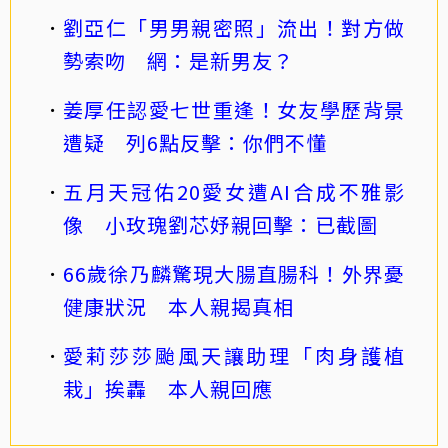
劉亞仁「男男親密照」流出！對方做
勢索吻 網：是新男友？
姜厚任認愛七世重逢！女友學歷背景
遭疑 列6點反擊：你們不懂
五月天冠佑20愛女遭AI合成不雅影
像 小玫瑰劉芯妤親回擊：已截圖
66歲徐乃麟驚現大腸直腸科！外界憂
健康狀況 本人親揭真相
愛莉莎莎颱風天讓助理「肉身護植
栽」挨轟 本人親回應