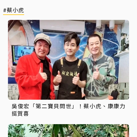
#蔡小虎
吳俊宏「第二寶貝問世」！蔡小虎、康康力
挺賀喜