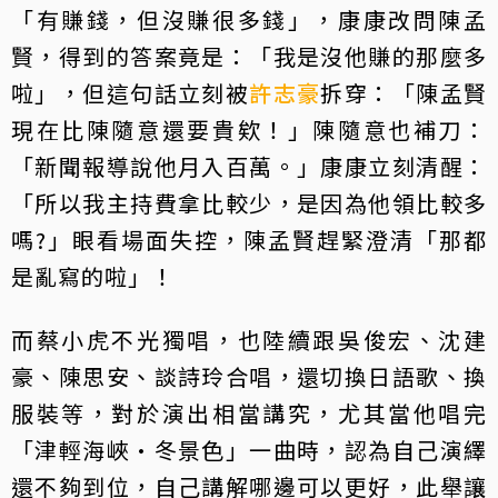
「有賺錢，但沒賺很多錢」，康康改問陳孟
賢，得到的答案竟是：「我是沒他賺的那麼多
啦」，但這句話立刻被
許志豪
拆穿：「陳孟賢
現在比陳隨意還要貴欸！」陳隨意也補刀：
「新聞報導說他月入百萬。」康康立刻清醒：
「所以我主持費拿比較少，是因為他領比較多
嗎?」眼看場面失控，陳孟賢趕緊澄清「那都
是亂寫的啦」！
而蔡小虎不光獨唱，也陸續跟吳俊宏、沈建
豪、陳思安、談詩玲合唱，還切換日語歌、換
服裝等，對於演出相當講究，尤其當他唱完
「津輕海峽•冬景色」一曲時，認為自己演繹
還不夠到位，自己講解哪邊可以更好，此舉讓