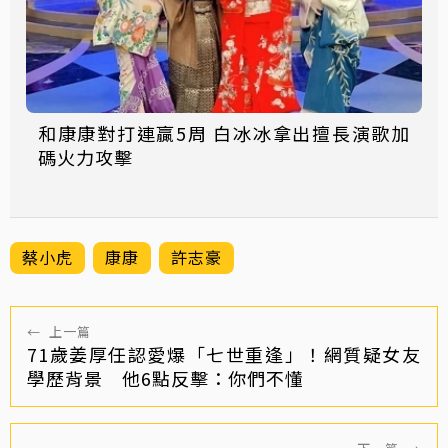
和康康對打連贏5周 白冰冰拿出擅長演歌加
碼火力攻擊
蔡小虎
康康
許志豪
←
上一篇
71歲姜厚任認愛爆「七世重逢」！網質疑女友
學歷背景 他6點反擊：你們不懂