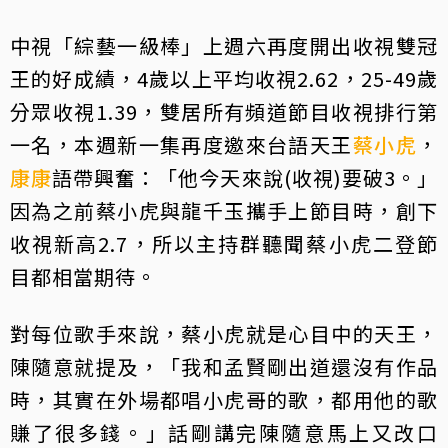
中視「綜藝一級棒」上週六再度開出收視雙冠
王的好成績，4歲以上平均收視2.62，25-49歲
分眾收視1.39，雙居所有頻道節目收視排行第
一名，本週新一集再度邀來台語天王
蔡小虎
，
康康
語帶興奮：「他今天來說(收視)要破3。」
因為之前蔡小虎與龍千玉攜手上節目時，創下
收視新高2.7，所以主持群聽聞蔡小虎二登節
目都相當期待。
對每位歌手來說，蔡小虎就是心目中的天王，
陳隨意就提及，「我和孟賢剛出道還沒有作品
時，其實在外場都唱小虎哥的歌，都用他的歌
賺了很多錢。」話剛講完陳隨意馬上又改口