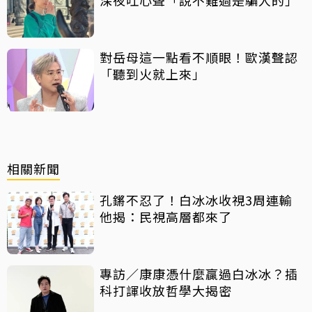
對岳母這一點看不順眼！歐漢聲認
「聽到火就上來」
相關新聞
孔鏘不忍了！白冰冰收視3周連輸
他揭：民視高層都來了
專訪／康康憑什麼贏過白冰冰？插
科打諢收放哲學大揭密