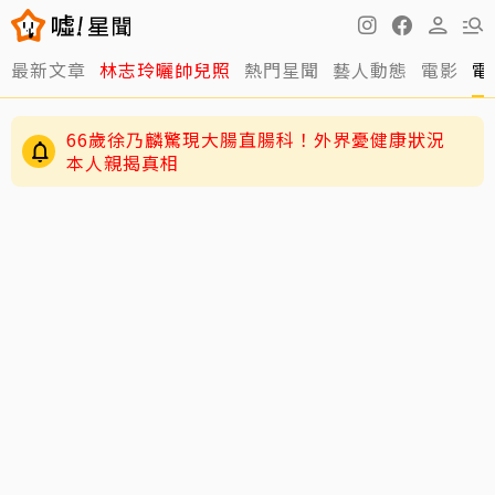
最新文章
林志玲曬帥兒照
熱門星聞
藝人動態
電影
電
66歲徐乃麟驚現大腸直腸科！外界憂健康狀況
本人親揭真相
五月天冠佑20愛女遭AI合成不雅影像 小玫瑰劉
芯妤親回擊：已截圖存證