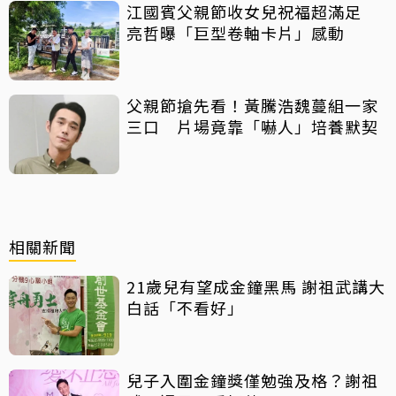
江國賓父親節收女兒祝福超滿足
亮哲曝「巨型卷軸卡片」感動
父親節搶先看！黃騰浩魏蔓組一家
三口 片場竟靠「嚇人」培養默契
相關新聞
21歲兒有望成金鐘黑馬 謝祖武講大
白話「不看好」
兒子入圍金鐘獎僅勉強及格？謝祖