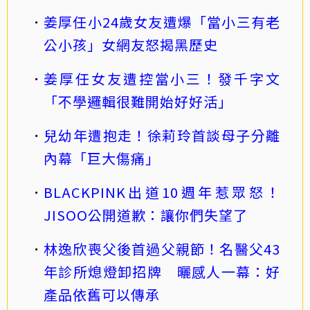
姜厚任小24歲女友遭爆「當小三有老
公小孩」女網友怒揭黑歷史
姜厚任女友遭控當小三！發千字文
「不學邏輯很難開始好好活」
兒幼年遭抱走！徐莉玲首談母子分離
內幕「巨大傷痛」
BLACKPINK出道10週年惹眾怒！
JISOO公開道歉：讓你們失望了
林逸欣喪父後首過父親節！名醫父43
年診所熄燈卸招牌 曬感人一幕：好
產品依舊可以傳承