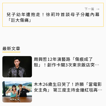
下一篇
→
兒子幼年遭抱走！徐莉玲首談母子分離內幕
「巨大傷痛」
最新文章
周興哲12年演藝路「傷痕成了
殼」！創作卡關3次東京飯店突找
回靈感
木木26歲生日哭了！許願「當電影
女主角」 第三度主持金鐘紅毯再喊
話