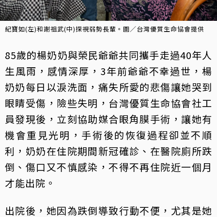
紀寶如(左)和謝祖武(中)探視弱勢長輩。圖／台灣優質生命協會提供
85歲的楊奶奶與榮民爺爺共同攜手走過40年人
生風雨，感情深厚，3年前爺爺不幸過世，楊
奶奶每日以淚洗面，痛失所愛的悲傷讓她哭到
眼睛受傷，險些失明，台灣優質生命協會社工
員發現後，立刻協助媒合眼角膜手術，讓她有
機會重見光明，手術後的恢復過程卻並不順
利，奶奶在住院期間新冠確診、在醫院廁所跌
倒、傷口又不慎感染，不得不再住院近一個月
才能出院。
出院後，她因為跌倒導致行動不便，尤其是她