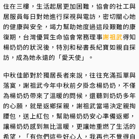
住在三樓，生活起居更加困難，協會的社工與
居服員每日對她進行探視與電訪，密切關心她
的健康與安全，竭力幫助她度過這段艱難的康
復期，台灣優質生命協會常務理事
謝祖武
得知
楊奶奶的狀況後，特別和秘書長紀寶如親自探
訪，成為她永遠的「愛天使」。
中秋佳節對於獨居長者來說，往往充滿孤單與
落寞，謝祖武今年中秋前夕掛念楊奶奶，不僅
為楊奶奶帶來了溫暖的問候，還聽到奶奶多年
的心願，就是返鄉探親，謝祖武當場決定親掏
腰包，送上紅包，幫助楊奶奶安心準備返鄉，
讓楊奶奶感到無比溫暖，更讓她重燃了生活的
希望，「有你們這些好心人，我再也不覺得自