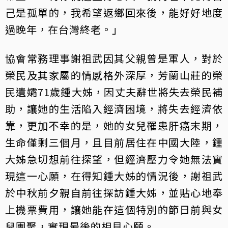
己是孤單的，我希望返鄉回來後，能好好地度
過晚年，在台灣終老。」
協會常務理事謝祖武因其父親曾是軍人，對於
榮民及其家屬的情感格外深厚，芳蘭山莊的榮
民遺孀71歲鍾大姊，因丈夫辭世將失去榮民補
助，讓她的生活陷入經濟困境，將失去經濟依
靠，更加不幸的是，她的女兒罹患肝癌末期，
生命僅剩三個月，且目前居住在中國大陸，鍾
大姊急切想前往探望，但經濟壓力令她無法實
現這一心願，在得知鍾大姊的情況後，謝祖武
於中秋前夕親自前往探訪鍾大姊，並貼心地奉
上機票費用，讓她能在這個特別的節日前與女
兒團聚，實現最後的相見心願。