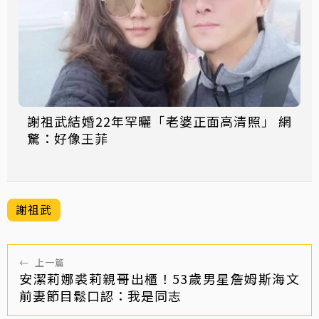
謝祖武結婚22年罕曬「老婆正面高清照」 網
驚：好像王菲
謝祖武
←
上一篇
安潔莉娜裘莉親哥出櫃！53歲男星詹姆斯海文
前妻節目鬆口認：我是同志