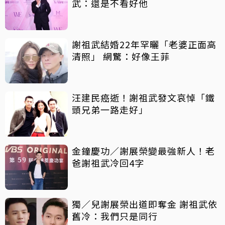
武：還是不看好他
謝祖武結婚22年罕曬「老婆正面高
清照」 網驚：好像王菲
汪建民癌逝！謝祖武發文哀悼「鐵
頭兄弟一路走好」
金鐘慶功／謝展榮變最強新人！老
爸謝祖武冷回4字
獨／兒謝展榮出道即奪金 謝祖武依
舊冷：我們只是同行