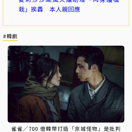
栽」挨轟 本人親回應
#韓劇
雀雀／700 億韓幣打造「京城怪物」是批判