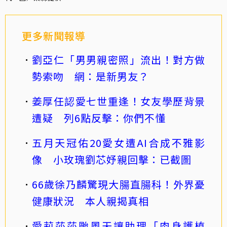
更多新聞報導
劉亞仁「男男親密照」流出！對方做
勢索吻 網：是新男友？
姜厚任認愛七世重逢！女友學歷背景
遭疑 列6點反擊：你們不懂
五月天冠佑20愛女遭AI合成不雅影
像 小玫瑰劉芯妤親回擊：已截圖
66歲徐乃麟驚現大腸直腸科！外界憂
健康狀況 本人親揭真相
愛莉莎莎颱風天讓助理「肉身護植