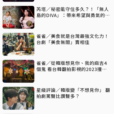
芮塔／秘密能守住多久？！「無人
島的DIVA」：帶來希望與勇氣的反
轉好劇，放手一搏吧
雀雀／美食就是台灣最強文化力！
台劇「美食無間」賣相佳
雀雀／從韓版想見你、我的麻吉4
個鬼 看台韓翻拍影視的2023撞擊
現場
星級評論／韓版變「不想見你」 翻
拍劇罵聲比讚聲多？