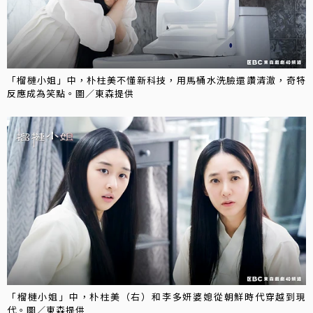
「榴槤小姐」中，朴柱美不懂新科技，用馬桶水洗臉還讚清澈，奇特
反應成為笑點。圖／東森提供
「榴槤小姐」中，朴柱美（右）和李多妍婆媳從朝鮮時代穿越到現
代。圖／東森提供