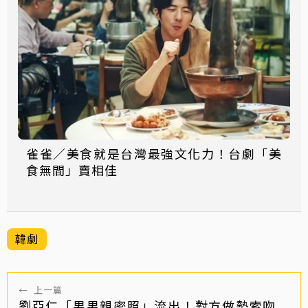
雀雀／美食就是台灣最強文化力！台劇「美
食無間」賣相佳
韓劇
←
上一篇
劉亞仁「男男親密照」流出！對方做勢索吻