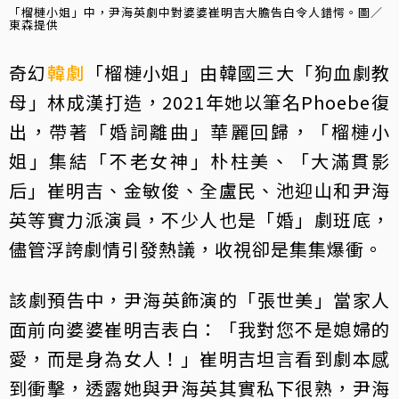
「榴槤小姐」中，尹海英劇中對婆婆崔明吉大膽告白令人錯愕。圖／
東森提供
奇幻
韓劇
「榴槤小姐」由韓國三大「狗血劇教
母」林成漢打造，2021年她以筆名Phoebe復
出，帶著「婚詞離曲」華麗回歸，「榴槤小
姐」集結「不老女神」朴柱美、「大滿貫影
后」崔明吉、金敏俊、全盧民、池迎山和尹海
英等實力派演員，不少人也是「婚」劇班底，
儘管浮誇劇情引發熱議，收視卻是集集爆衝。
​該劇預告中，尹海英飾演的「張世美」當家人
面前向婆婆崔明吉表白：「我對您不是媳婦的
愛，而是身為女人！」崔明吉坦言看到劇本感
到衝擊，透露她與尹海英其實私下很熟，尹海