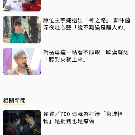
讓位王宇婕退出「神之路」 鄭仲茵
深夜吐心聲「說不難過是騙人的」
對岳母這一點看不順眼！歐漢聲認
「聽到火就上來」
相關新聞
雀雀／700 億韓幣打造「京城怪
物」是批判也是療傷