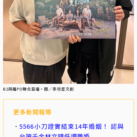
B2與羅PD聯合直播。圖／泰坦星文創
更多新聞報導
5566小刀證實結束14年婚姻！ 認與
台玻千金林文晴低調離婚