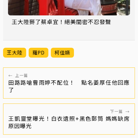
王大陸掰了蔡卓宜！絕美閨密不忍發聲
王大陸
羅PD
柯佳嬿
←
上一篇
田路路嗆曹雨婷不配位！ 點名姜厚任他回應
了
下一篇
→
王凱靈堂曝光！白衣遺照+黑色郵筒 媽媽缺席
原因曝光