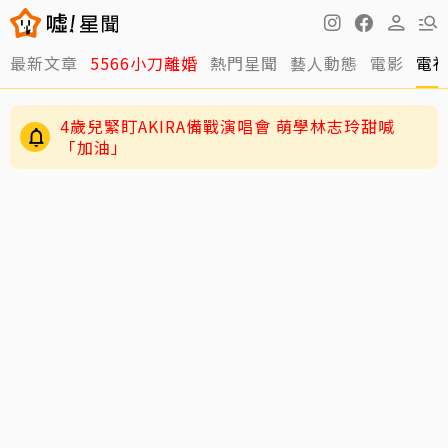
最新文章
5566小刀離婚
熱門星聞
藝人動態
電影
電
4歲兒緊盯AKIRA備戰演唱會 萌學林志玲甜喊
「加油」
29歲男偶像「寵粉」誤觸法遭警約談！公開露面
呼籲遵守法規