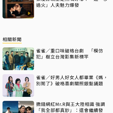
過火」人夫魅力爆發
相關新聞
雀雀／重口味破格台劇 「模仿
犯」樹立台灣影集新標竿
雀雀／好男人好女人都畢業《媽，
別鬧了》破格喜劇關照銀髮議題
撒錢網紅Mr.R與王大陸相識 強調
「我全部都真鈔」：還會繼續發