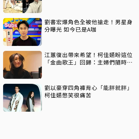
劉書宏爆角色全被他搶走！男星身
分曝光 如今已是A咖
江蕙復出帶來希望！柯佳嬿盼這位
「金曲歌王」回歸：主婦們隨時為
你尖叫
劉以豪穿四角褲背心「能胖就胖」
柯佳嬿憋笑很痛苦