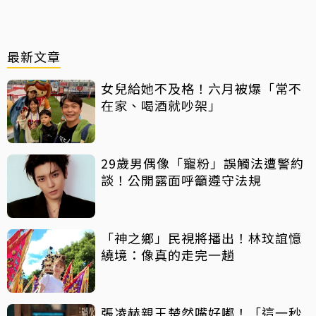
最新文章
女兒給她不及格！六月被爆「常不
在家、喝酒就吵架」
29歲男偶像「寵粉」誤觸法遭警約
談！公開露面呼籲遵守法規
「神之鄉」民視將播出！林玟誼憶
繞境：像真的走完一趟
張凌赫親王楚然嘴好嘟！「這一秒