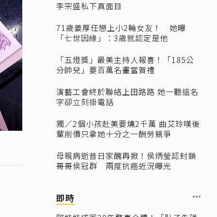
李宗盛私下真面目
71歲姜厚任戀上小2輪女友！ 她曝
「七世因緣」：3歲就認定是他
「五燈獎」最美主持人報喜！「185公
分帥兒」要百萬名畫當賀禮
演藝工會終於聯絡上田路路 她一聽這名
字卻立刻掛電話
獨／2個小孩赴美要燒2千萬 曲艾玲嘆後
輩削價只拿她十分之一酬勞競爭
母親病逝昔日家醜再掀！侯炳瑩認封鎖
哥哥侯冠群 兩度抗癌近況曝光
即時