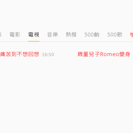
態
電影
電視
音樂
熱搜
500齣
500歌
痛苦到不想回想
周董兒子Romeo變
16:50