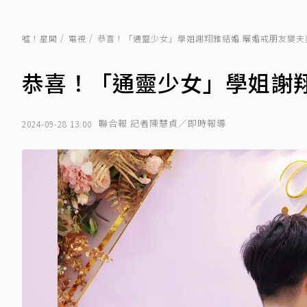
噓！星聞
電視
恭喜！「通靈少女」學姐謝翔雅結婚 曬婚戒朋友變夫
恭喜！「通靈少女」學姐謝翔
聯合報 記者陳慧貞／即時報導
2024-09-28 13:00