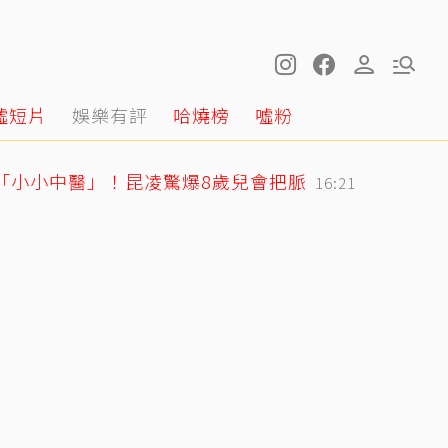
噓短片
娛樂有評
哈燒榜
噓粉
身「小小中醫」！昆凌驚爆8歲兒會把脈
16:21