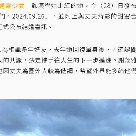
通靈少女
」飾演學姐走紅的她，今（28）日發
2024.09.26」，並附上與丈夫背影的甜蜜
正式公布結婚喜訊。
2人為相識多年好友，去年她回復單身後，才確認
同的共識，決定攜手往人生的下一步邁進。謝翔
也因丈夫為圈外人較為低調，希望外界能多給他