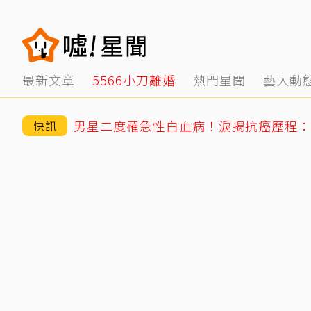
最新文章
5566小刀離婚
熱門星聞
藝人動
男星二度罹急性白血病！淚揭抗癌歷程：
快訊