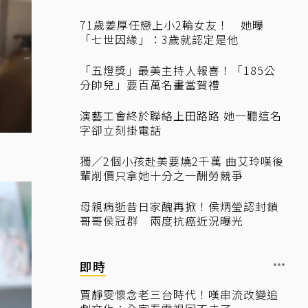
71歲姜厚任戀上小2輪女友！ 她曝
「七世因緣」：3歲就認定是他
「五燈獎」最美主持人報喜！「185公
分帥兒」要百萬名畫當賀禮
演藝工會終於聯絡上田路路 她一聽這名
字卻立刻掛電話
獨／2個小孩赴美要燒2千萬 曲艾玲嘆後
輩削價只拿她十分之一酬勞競爭
母親病逝昔日家醜再掀！侯炳瑩認封鎖
哥哥侯冠群 兩度抗癌近況曝光
即時
賈靜雯懷念老三台時代！嘆串流改變追