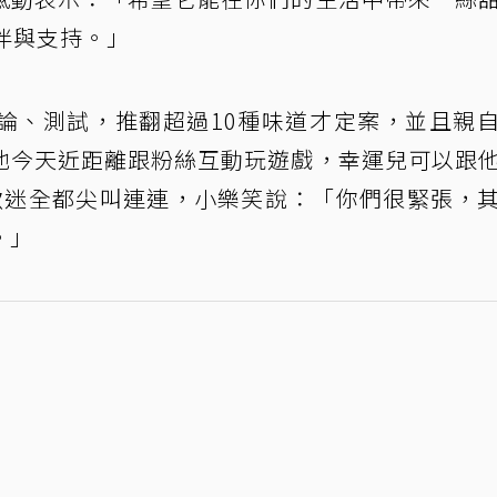
伴與支持。」
論、測試，推翻超過10種味道才定案，並且親
他今天近距離跟粉絲互動玩遊戲，幸運兒可以跟
歌迷全都尖叫連連，小樂笑說：「你們很緊張，
。」