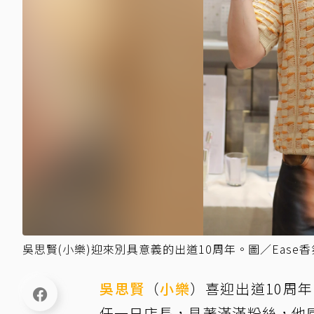
吳思賢(小樂)迎來別具意義的出道10周年。圖／Ease
吳思賢
（
小樂
）喜迎出道10周
任一日店長，見著滿滿粉絲，他