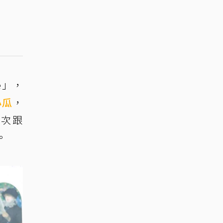
e」，
小瓜
，
這次跟
。