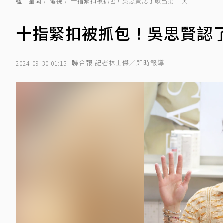
噓！星聞
電視
十指緊扣被抓包！吳思賢認了獻出第一次
十指緊扣被抓包！吳思賢認
聯合報 記者林士傑／即時報導
2024-09-30 01:15