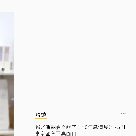
哈燒
獨／潘越雲全說了！40年感情曝光 揭開
李宗盛私下真面目