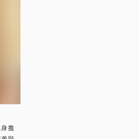
現身擔
甜美與