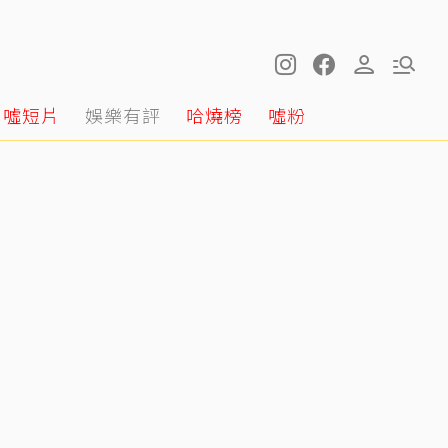
噓短片
娛樂有評
哈燒榜
噓粉