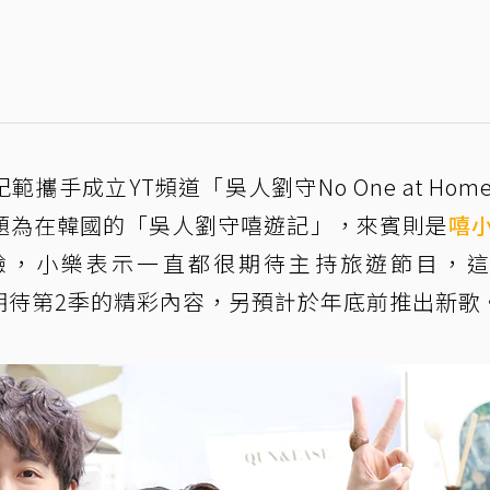
範攜手成立YT頻道「吳人劉守No One at Hom
題為在韓國的「吳人劉守嘻遊記」，來賓則是
嘻
驗，小樂表示一直都很期待主持旅遊節目，
家期待第2季的精彩內容，另預計於年底前推出新歌