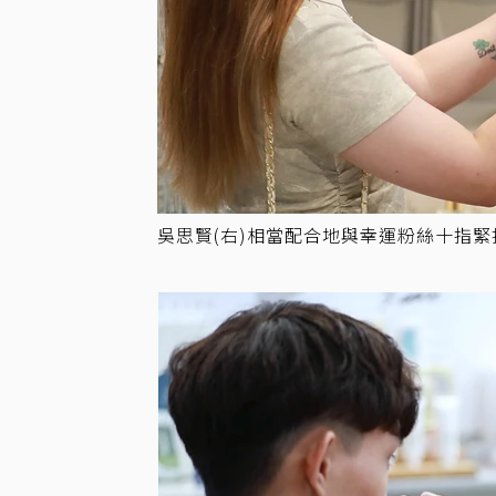
吳思賢(右)相當配合地與幸運粉絲十指緊