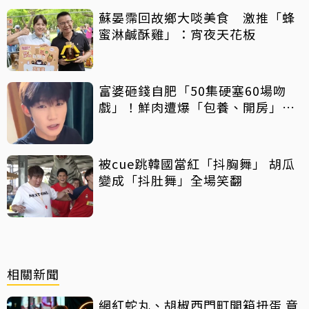
蘇晏霈回故鄉大啖美食 激推「蜂
蜜淋鹹酥雞」：宵夜天花板
富婆砸錢自肥「50集硬塞60場吻
戲」！鮮肉遭爆「包養、開房」全
說了
被cue跳韓國當紅「抖胸舞」 胡瓜
變成「抖肚舞」全場笑翻
相關新聞
網紅蛇丸、胡椒西門町開箱扭蛋 竟