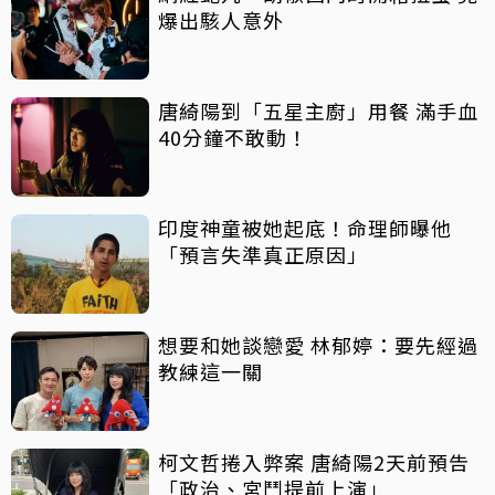
爆出駭人意外
唐綺陽到「五星主廚」用餐 滿手血
40分鐘不敢動！
印度神童被她起底！命理師曝他
「預言失準真正原因」
想要和她談戀愛 林郁婷：要先經過
教練這一關
柯文哲捲入弊案 唐綺陽2天前預告
「政治、宮鬥提前上演」