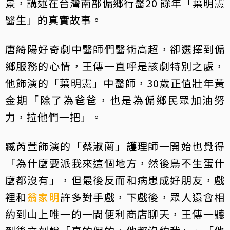
景，講述在台灣南部偏鄉行醫20 餘年「葉明憲
醫生」的真實故事。
唐綺陽好奇劇中醫師們醫術高超，卻選擇到偏
鄉服務的心情，王傳一直呼是該劇特別之處，
他飾演的「葉明憲」中醫師，30歲正值壯年黃
金期「除了為爸爸，也是為偏鄉民眾加油努
力，拉他們一把」。
臧芮萱飾演的「蔡淑蘭」護理師一開始也覺得
「為什麼要派我來這個地方，然後鳥不生蛋什
麼都沒有」，但最後反而和病患成好朋友，戲
裡和
翁家明
許多對手戲，下戲後，眾人還會相
約到山上唯一的一間便利商店聊天，王傳一聽