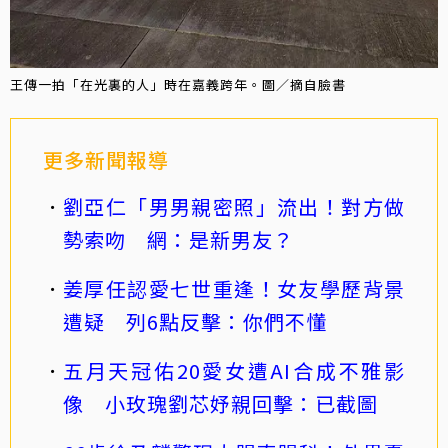
王傳一拍「在光裏的人」時在嘉義跨年。圖／摘自臉書
更多新聞報導
劉亞仁「男男親密照」流出！對方做
勢索吻 網：是新男友？
姜厚任認愛七世重逢！女友學歷背景
遭疑 列6點反擊：你們不懂
五月天冠佑20愛女遭AI合成不雅影
像 小玫瑰劉芯妤親回擊：已截圖