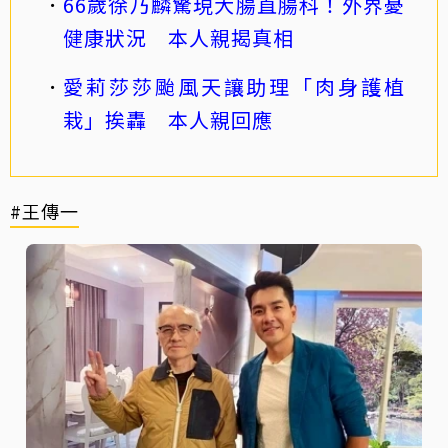
66歲徐乃麟驚現大腸直腸科！外界憂
健康狀況 本人親揭真相
愛莉莎莎颱風天讓助理「肉身護植
栽」挨轟 本人親回應
#王傳一