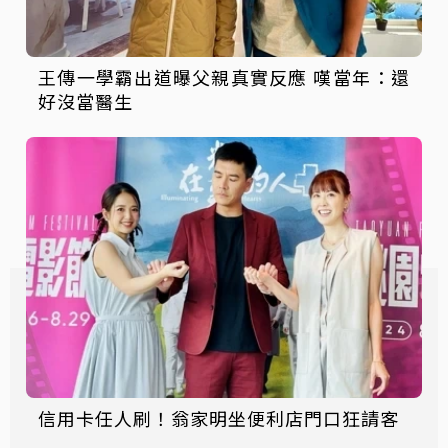
王傳一學霸出道曝父親真實反應 嘆當年：還
好沒當醫生
信用卡任人刷！翁家明坐便利店門口狂請客