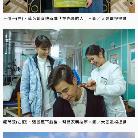
王傳一(左)、臧芮萱宣傳新戲「在光裏的人」。圖／大愛電視提供
臧芮萱(右起)、張晏塵下戲後，幫翁家明按摩。圖／大愛電視提供