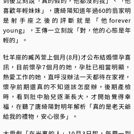
到後立刻說「真的假的，他都沒約我」、「他
喜歡年輕妹妹」，唐綺陽知道年過60的翁家明
是射手座之後的評斷就是「他forever
young」，王傳一立刻說「對，他的心態是年
輕的」。
牡羊座的臧芮萱上個月(8月)才公布結婚懷孕喜
訊，目前懷孕7個月的她，孕肚已相當明顯，
熱愛工作的她，直呼沒辦法一天都待在家裡，
懷孕前期還真的不知道該怎麼辦，後期產檢
時，看到肚中胎兒逐漸長大，才開始覺得幸
福，在聽了唐綺陽對明年解析「真的是老天爺
給我的禮物，安心很多」。
大愛劇「在光裏的人」10月3日起，每周一到