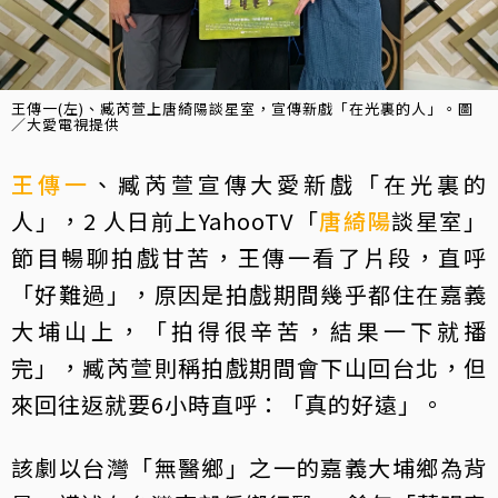
王傳一(左)、臧芮萱上唐綺陽談星室，宣傳新戲「在光裏的人」。圖
／大愛電視提供
王傳一
、臧芮萱宣傳大愛新戲「在光裏的
人」，2 人日前上YahooTV「
唐綺陽
談星室」
節目暢聊拍戲甘苦，王傳一看了片段，直呼
「好難過」，原因是拍戲期間幾乎都住在嘉義
大埔山上，「拍得很辛苦，結果一下就播
完」，臧芮萱則稱拍戲期間會下山回台北，但
來回往返就要6小時直呼：「真的好遠」。
該劇以台灣「無醫鄉」之一的嘉義大埔鄉為背