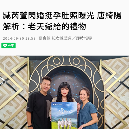
臧芮萱閃婚挺孕肚照曝光 唐綺陽
解析：老天爺給的禮物
聯合報 記者陳慧貞／即時報導
2024-09-30 19:58