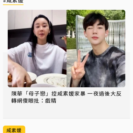
#咸素媛
陳華「母子戀」控咸素媛家暴 一夜過後大反
轉網傻眼批：戲精
咸素媛