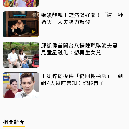
張凌赫親王楚然嘴好嘟！「這一秒
過火」人夫魅力爆發
邱凱偉首闖台八搭陳珮騏演夫妻
見童星融化：想再生女兒
王凱猝逝後傳「仍回棚拍戲」 劇
組4人靈前告知：你殺青了
相關新聞