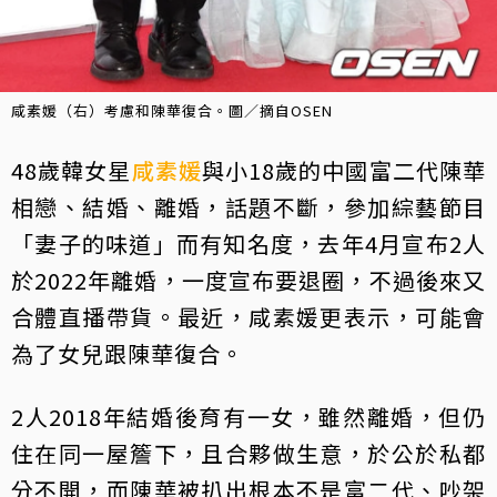
咸素媛（右）考慮和陳華復合。圖／摘自OSEN
48歲韓女星
咸素媛
與小18歲的中國富二代陳華
相戀、結婚、離婚，話題不斷，參加綜藝節目
「妻子的味道」而有知名度，去年4月宣布2人
於2022年離婚，一度宣布要退圈，不過後來又
合體直播帶貨。最近，咸素媛更表示，可能會
為了女兒跟陳華復合。
2人2018年結婚後育有一女，雖然離婚，但仍
住在同一屋簷下，且合夥做生意，於公於私都
分不開，而陳華被扒出根本不是富二代、吵架