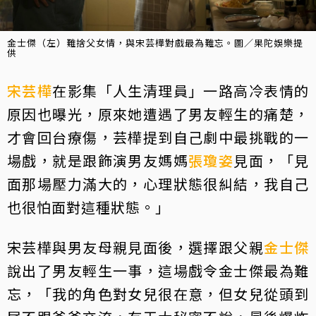
金士傑（左）難捨父女情，與宋芸樺對戲最為難忘。圖／果陀娛樂提
供
宋芸樺
在影集「人生清理員」一路高冷表情的
原因也曝光，原來她遭遇了男友輕生的痛楚，
才會回台療傷，芸樺提到自己劇中最挑戰的一
場戲，就是跟飾演男友媽媽
張瓊姿
見面，「見
面那場壓力滿大的，心理狀態很糾結，我自己
也很怕面對這種狀態。」
宋芸樺與男友母親見面後，選擇跟父親
金士傑
說出了男友輕生一事，這場戲令金士傑最為難
忘，「我的角色對女兒很在意，但女兒從頭到