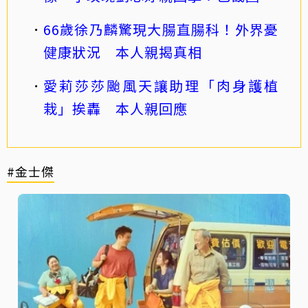
66歲徐乃麟驚現大腸直腸科！外界憂
健康狀況 本人親揭真相
愛莉莎莎颱風天讓助理「肉身護植
栽」挨轟 本人親回應
#金士傑