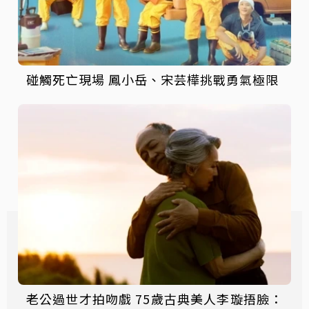
碰觸死亡現場 鳳小岳、宋芸樺挑戰勇氣極限
老公過世才拍吻戲 75歲古典美人李璇捂臉：