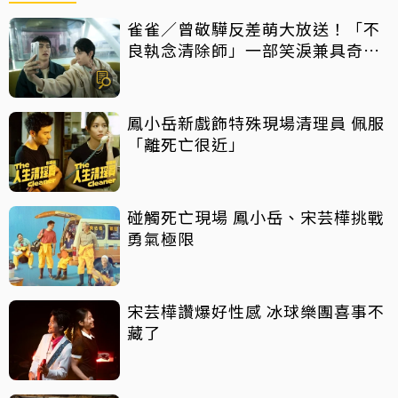
雀雀／曾敬驊反差萌大放送！「不
良執念清除師」一部笑淚兼具奇幻
台劇
鳳小岳新戲飾特殊現場清理員 佩服
「離死亡很近」
碰觸死亡現場 鳳小岳、宋芸樺挑戰
勇氣極限
宋芸樺讚爆好性感 冰球樂團喜事不
藏了