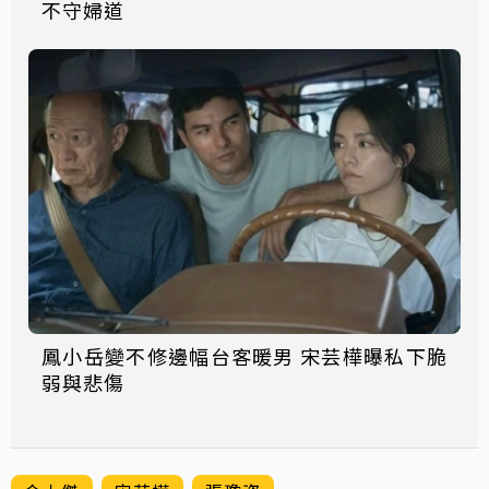
不守婦道
鳳小岳變不修邊幅台客暖男 宋芸樺曝私下脆
弱與悲傷