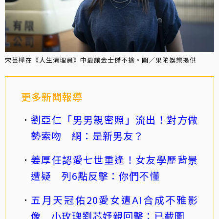
宋芸樺在《人生清理員》中最讓金士傑不捨。圖／果陀娛樂提供
更多新聞報導
劉亞仁「男男親密照」流出！對方做
勢索吻 網：是新男友？
姜厚任認愛七世重逢！女友學歷背景
遭疑 列6點反擊：你們不懂
五月天冠佑20愛女遭AI合成不雅影
像 小玫瑰劉芯妤親回擊：已截圖