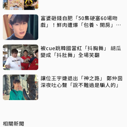
富婆砸錢自肥「50集硬塞60場吻
戲」！鮮肉遭爆「包養、開房」全
說了
被cue跳韓國當紅「抖胸舞」 胡瓜
變成「抖肚舞」全場笑翻
讓位王宇婕退出「神之路」 鄭仲茵
深夜吐心聲「說不難過是騙人的」
相關新聞