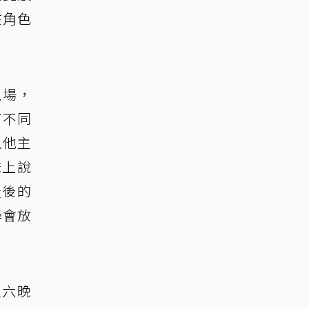
在角色
現場，
了不同
以他主
床上說
最後的
學會放
週六晚