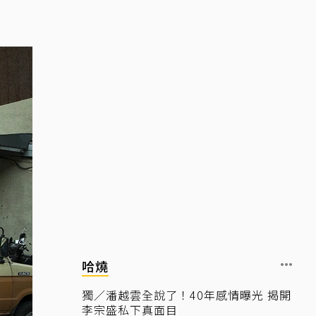
哈燒
獨／潘越雲全說了！40年感情曝光 揭開
李宗盛私下真面目