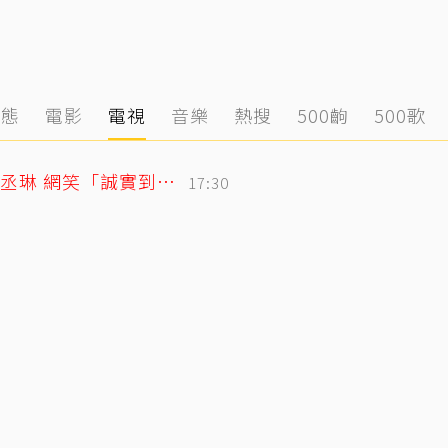
動態
電影
電視
音樂
熱搜
500齣
500歌
「寬魚」財報超直白！竟點名王心凌、楊丞琳 網笑「誠實到不行」
17:30