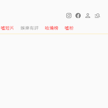
噓短片
娛樂有評
哈燒榜
噓粉