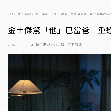
噓！星聞
電視
金土傑驚「他」已當爸 重逢後認證「身心靈都很健
金土傑驚「他」已當爸 重
聯合報 記者趙大智／即時報導
2024-10-03 17:04