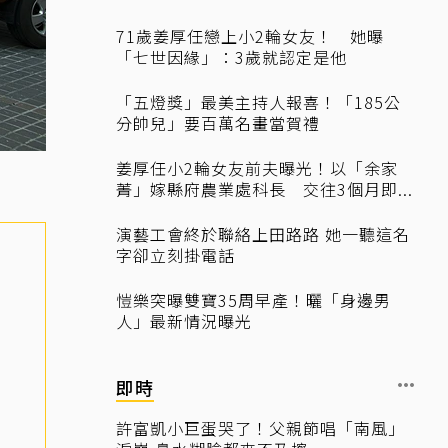
71歲姜厚任戀上小2輪女友！ 她曝
「七世因緣」：3歲就認定是他
「五燈獎」最美主持人報喜！「185公
分帥兒」要百萬名畫當賀禮
姜厚任小2輪女友前夫曝光！以「余家
菁」嫁縣府農業處科長 交往3個月即...
演藝工會終於聯絡上田路路 她一聽這名
字卻立刻掛電話
愷樂突曝雙寶35周早產！曬「身邊男
人」最新情況曝光
即時
許富凱小巨蛋哭了！父親節唱「南風」