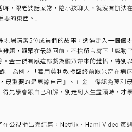
活時，跟老婆話家常，陪小孩聊天，就沒有辦法
很重要的東西。」
殊現場清潔5位成員們的故事，透過走入一個個
結難題，觀眾在最終回前，不捨留言寫下「感動
等。金士傑有感這部戲為觀眾帶來的體悟，特別
的課」為例，「套用莫利教授臨終前跟米奇在病
，最重要的是原諒自己』。」金士傑認為莫利
，得先學會跟自已和解，別走到人生盡頭時，才
視播出完結篇，Netflix、Hami Video 每