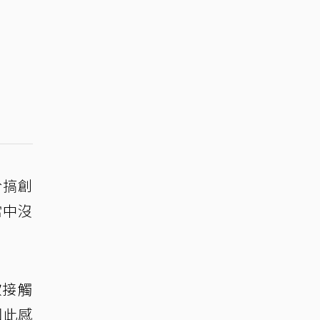
於搞創
當中沒
歡接觸
因此感