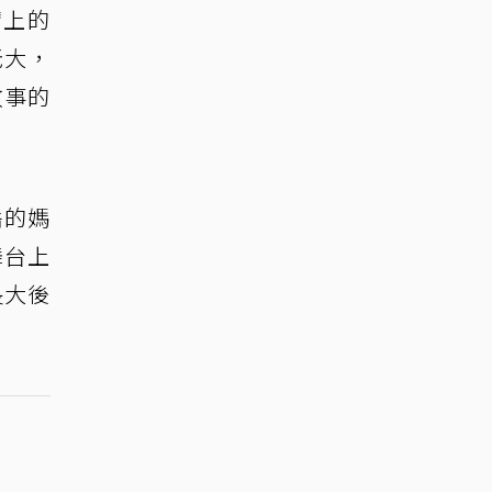
臂上的
老大，
故事的
岳的媽
舞台上
長大後