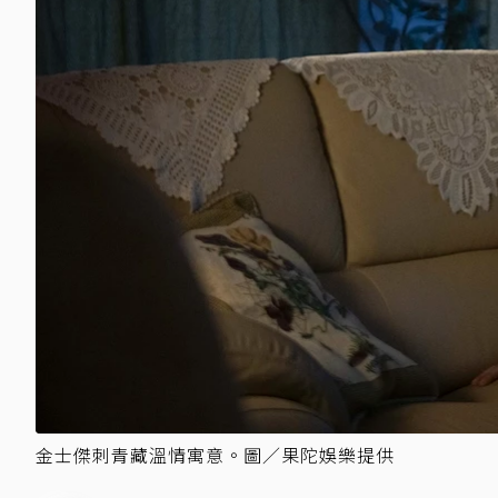
金士傑刺青藏溫情寓意。圖／果陀娛樂提供