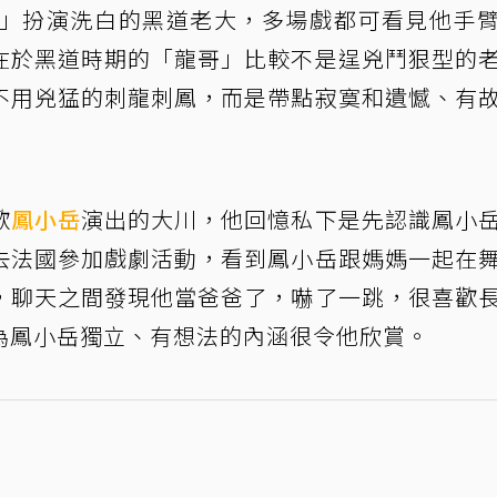
」扮演洗白的黑道老大，多場戲都可看見他手
在於黑道時期的「龍哥」比較不是逞兇鬥狠型的
不用兇猛的刺龍刺鳳，而是帶點寂寞和遺憾、有
歡
鳳小岳
演出的大川，他回憶私下是先認識鳳小
去法國參加戲劇活動，看到鳳小岳跟媽媽一起在
，聊天之間發現他當爸爸了，嚇了一跳，很喜歡
為鳳小岳獨立、有想法的內涵很令他欣賞。