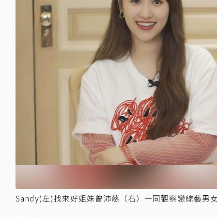
Sandy(左)找來好姐妹曾沛慈（右）一同觀察戀綜藝男