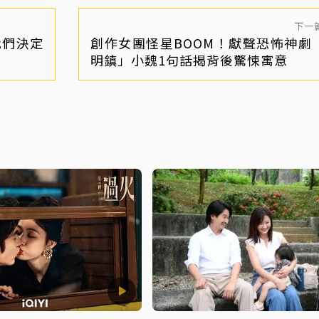
下一
我們決定
創作女團怪星BOOM！獻聲恐怖神劇
明鎮」小魏1句話揭背後驚悚寓意