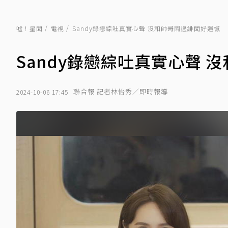
噓！星聞
電視
Sandy錄戀綜吐真實心聲 沒和帥哥鬧過緋聞好遺憾
Sandy錄戀綜吐真實心聲 
聯合報 記者林怡秀／即時報導
2024-10-06 17:45