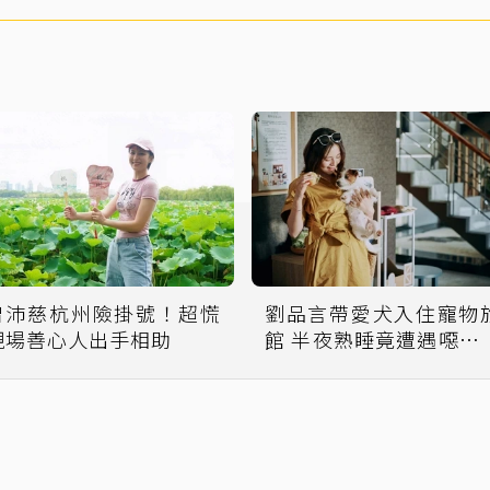
曾沛慈杭州險掛號！超慌
劉品言帶愛犬入住寵物
現場善心人出手相助
館 半夜熟睡竟遭遇噁心
件