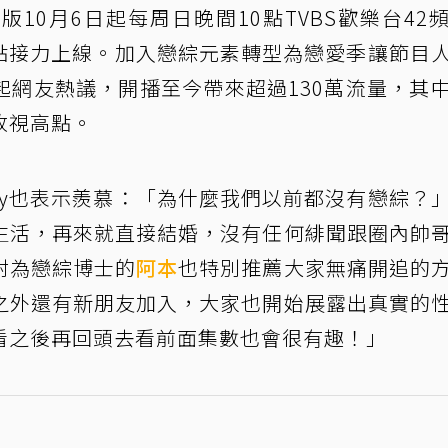
10月6日起每周日晚間10點TVBS歡樂台42
11點接力上線。加入戀綜元素轉型為戀愛季讓節目
起網友熱議，開播至今帶來超過130萬流量，其
收視高點。
dy也表示羨慕：「為什麼我們以前都沒有戀綜？
生活，再來就直接結婚，沒有任何緋聞跟圈內帥
封為戀綜博士的
阿本
也特別推薦大家無痛開追的
之外還有新朋友加入，大家也開始展露出真實的
看之後再回頭去看前面集數也會很有趣！」