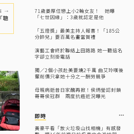
71歲姜厚任戀上小2輪女友！ 她曝
篇
→
「七世因緣」：3歲就認定是他
「聰
「五燈獎」最美主持人報喜！「185公
分帥兒」要百萬名畫當賀禮
演藝工會終於聯絡上田路路 她一聽這名
字卻立刻掛電話
獨／2個小孩赴美要燒2千萬 曲艾玲嘆後
輩削價只拿她十分之一酬勞競爭
母親病逝昔日家醜再掀！侯炳瑩認封鎖
哥哥侯冠群 兩度抗癌近況曝光
即時
黃豪平看「放火垃圾山找相機」有感發