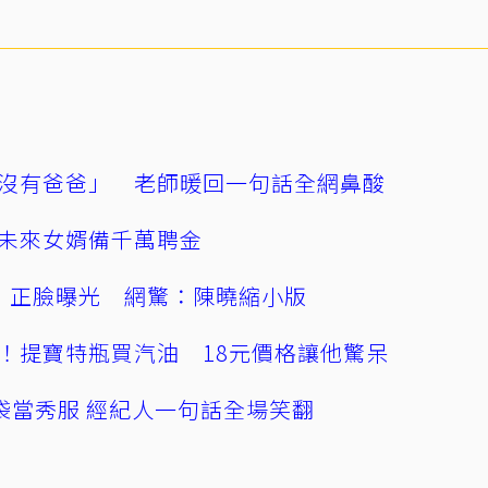
沒有爸爸」 老師暖回一句話全網鼻酸
未來女婿備千萬聘金
」正臉曝光 網驚：陳曉縮小版
！提寶特瓶買汽油 18元價格讓他驚呆
袋當秀服 經紀人一句話全場笑翻