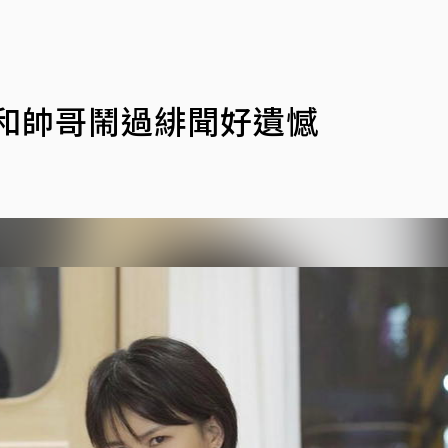
沒和帥哥鬧過緋聞好遺憾