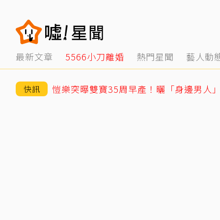
最新文章
5566小刀離婚
熱門星聞
藝人動
愷樂突曝雙寶35周早產！曬「身邊男人
快訊