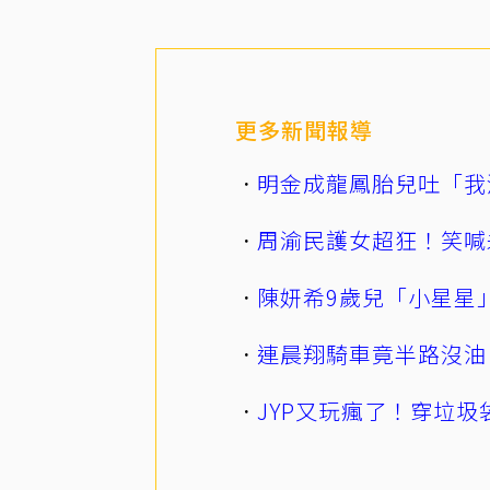
更多新聞報導
明金成龍鳳胎兒吐「我
周渝民護女超狂！笑喊
陳妍希9歲兒「小星星
連晨翔騎車竟半路沒油
JYP又玩瘋了！穿垃圾