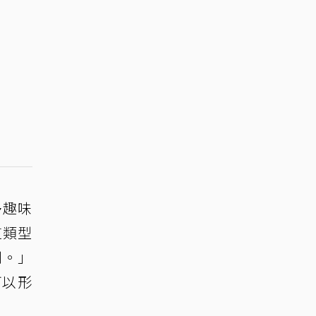
多趣味
這類型
到。」
可以形