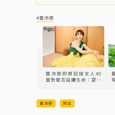
#曾沛慈
曾沛慈即將迎接女人40
面對是否延續生命：望能
水到渠
曾沛慈
阿本