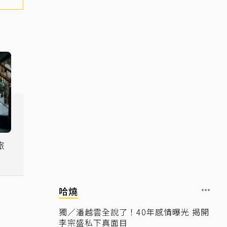
旅
事
哈燒
獨／潘越雲全說了！40年感情曝光 揭開
李宗盛私下真面目