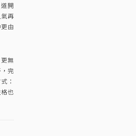
頻道開
人氣再
中更由
」更無
哥，完
方式：
性格也