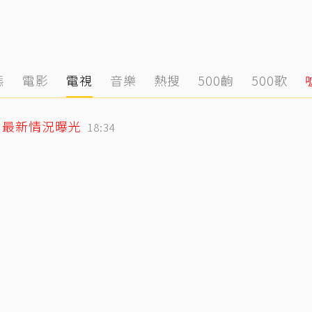
態
電影
電視
音樂
熱搜
500齣
500歌
」最新情況曝光
18:34