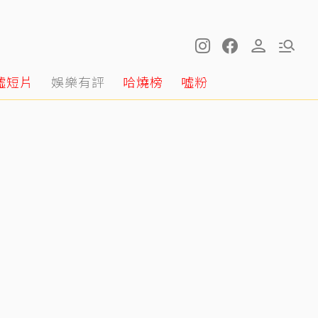
噓短片
娛樂有評
哈燒榜
噓粉