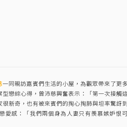
慈
一同親訪嘉賓們生活的小屋，為觀眾帶來了更
察型戀綜心得，曾沛慈興奮表示：「第一次接觸
家很新奇，也有被來賓們的掏心掏肺與坦率驚訝
戀愛感：「我們兩個身為人妻只有羨慕嫉妒恨