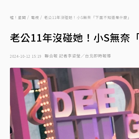
噓！星聞
電視
老公11年沒碰她！小S無奈「下面不知道是什麼」
老公11年沒碰她！小S無奈
聯合報 記者李姿瑩／台北即時報導
2024-10-12 15:19