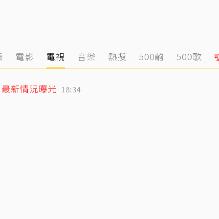
態
電影
電視
音樂
熱搜
500齣
500歌
」最新情況曝光
18:34