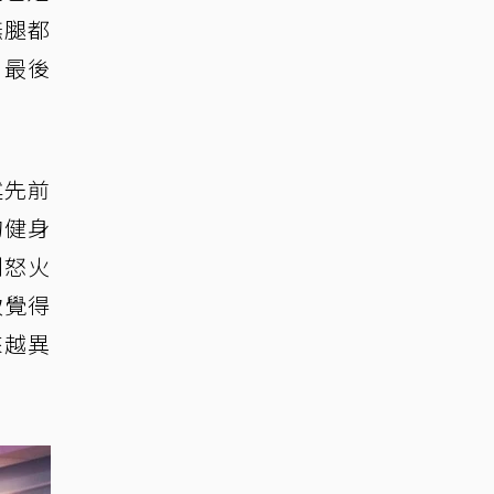
撫腿都
，最後
述先前
的健身
制怒火
致覺得
來越異