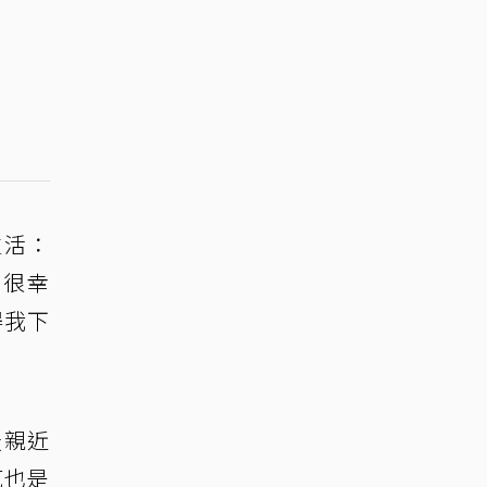
生活：
始很幸
得我下
最親近
克也是