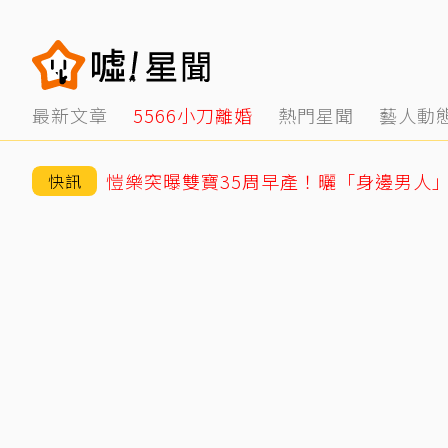
最新文章
5566小刀離婚
熱門星聞
藝人動
愷樂突曝雙寶35周早產！曬「身邊男人
快訊