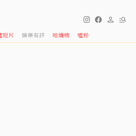
噓短片
娛樂有評
哈燒榜
噓粉