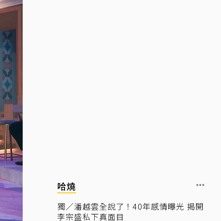
哈燒
獨／潘越雲全說了！40年感情曝光 揭開
李宗盛私下真面目