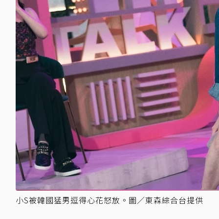
小S被韓國猛男逗得心花怒放。圖／東森綜合台提供