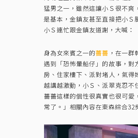
猛男之一，雖然這讓小Ｓ很不爽
是基本，金鎮友甚至直接把小Ｓ
小Ｓ連忙跟金鎮友道謝，大喊：
身為女來賓之一的
薔薔
，在一群
遇到「恐怖暈船仔」的故事，對
房、住家樓下、派對堵人，氣得
越講越激動，小Ｓ、派翠克忍不
薔薔這樣的個性很真實也很可愛
常了。」相關內容在東森綜合32