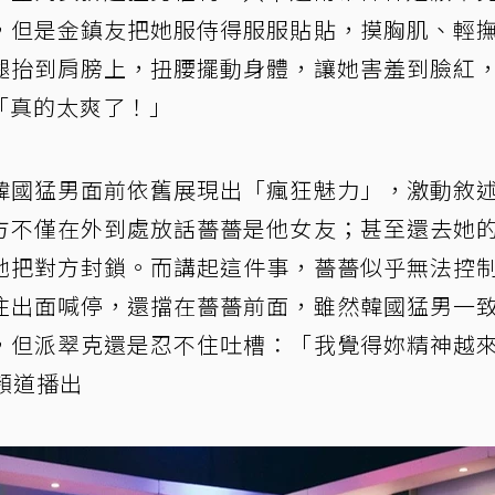
，但是金鎮友把她服侍得服服貼貼，摸胸肌、輕
腿抬到肩膀上，扭腰擺動身體，讓她害羞到臉紅
「真的太爽了！」
韓國猛男面前依舊展現出「瘋狂魅力」，激動敘
方不僅在外到處放話薔薔是他女友；甚至還去她
她把對方封鎖。而講起這件事，薔薔似乎無法控
住出面喊停，還擋在薔薔前面，雖然韓國猛男一
，但派翠克還是忍不住吐槽：「我覺得妳精神越
頻道播出