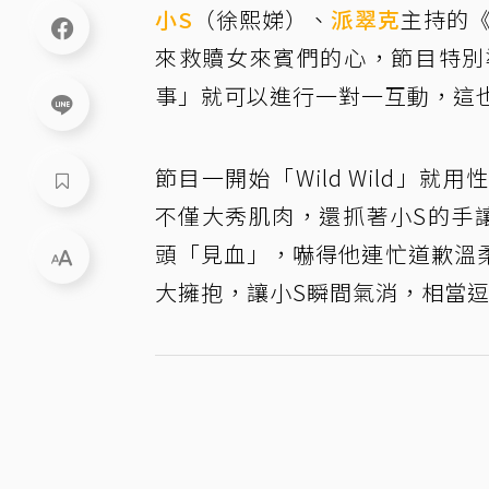
小S
（徐熙娣）、
派翠克
主持的《
來救贖女來賓們的心，節目特別
事」就可以進行一對一互動，這
節目一開始「Wild Wild」
不僅大秀肌肉，還抓著小S的手
頭「見血」，嚇得他連忙道歉溫
大擁抱，讓小S瞬間氣消，相當