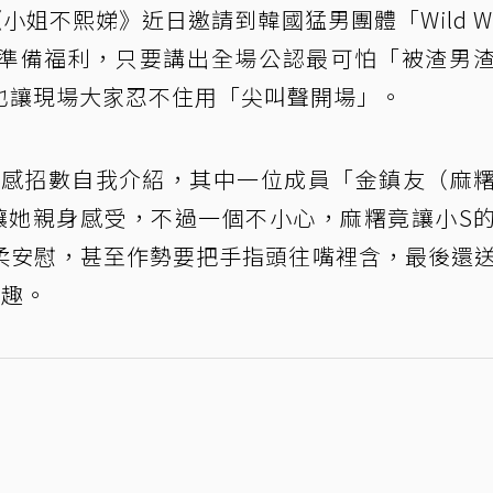
小姐不熙娣》近日邀請到韓國猛男團體「Wild Wi
準備福利，只要講出全場公認最可怕「被渣男
也讓現場大家忍不住用「尖叫聲開場」。
就用性感招數自我介紹，其中一位成員「金鎮友（麻
讓她親身感受，不過一個不小心，麻糬竟讓小S
柔安慰，甚至作勢要把手指頭往嘴裡含，最後還
逗趣。