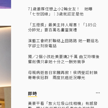
71歲姜厚任戀上小2輪女友！ 她曝
「七世因緣」：3歲就認定是他
「五燈獎」最美主持人報喜！「185公
分帥兒」要百萬名畫當賀禮
演藝工會終於聯絡上田路路 她一聽這名
字卻立刻掛電話
獨／2個小孩赴美要燒2千萬 曲艾玲嘆後
輩削價只拿她十分之一酬勞競爭
母親病逝昔日家醜再掀！侯炳瑩認封鎖
哥哥侯冠群 兩度抗癌近況曝光
即時
黃豪平看「放火垃圾山找相機」有感發