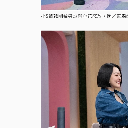
小S被韓國猛男逗得心花怒放。圖／東森